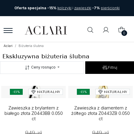
Oferta specjalna -15%
kolczyki
i
zawieszki
-7%
pierścionki
0
Aclari
Biżuteria ślubna
Ekskluzywna biżuteria ślubna
Ceny rosnąco
Filtruj
-15%
NATURALNY
-15%
NATURALNY
Zawieszka z brylantem z
Zawieszka z diamentem z
białego złota Z0443BB 0.050
żółtego złota Z0443ZB 0.050
ct
ct
949 zł
949 zł