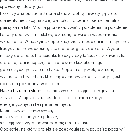
społeczny i dobry gust.
Ekskluzywna biżuteria ślubna stanowi dobrą inwestycję: złoto i
diamenty nie tracą na swej wartości. To cenna i sentymentalna
pamiątka na lata. Można ją przekazywać z pokolenia na pokolenie.
Ile razy spojrzysz na ślubną biżuterię, powrócą wspomnienia i
wzruszenie. W naszym sklepie znajdziesz modele minimalistyczne,
tradycyjne, nowoczesne, a także te bogato zdobione. Wybór
należy do Ciebie. Pierścionki, kolczyki czy łańcuszki z zawieszkami
o prostej formie są często inspirowane kształtem figur
geometrycznych, ale nie tylko. Proponujemy złotą biżuterię
wysadzaną brylantami, która nigdy nie wychodzi z mody – jest
obiektem pożądania wielu pań.
Nasza
biżuteria ślubna
jest niezwykle finezyjna i oryginalna
zarazem. Znajdziesz u nas dodatki dla panien młodych:
energetycznych i temperamentnych,
tajemniczych i zmysłowych,
mających romantyczną duszę,
szukających wyrafinowanego piękna i luksusu.
Obojętnie, na który projekt się zdecydujesz, wzbudzisz podziw i