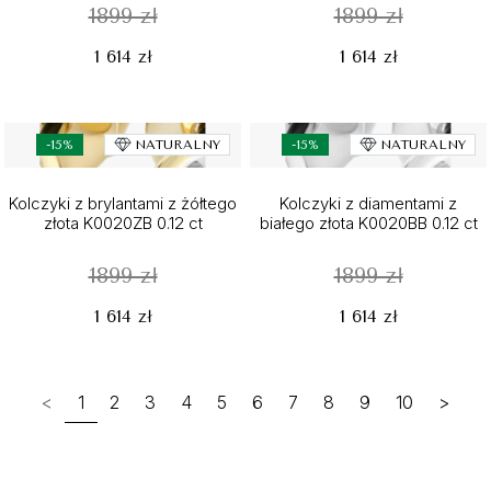
1899 zł
1899 zł
1 614 zł
1 614 zł
-15%
NATURALNY
-15%
NATURALNY
Kolczyki z brylantami z żółtego
Kolczyki z diamentami z
złota K0020ZB 0.12 ct
białego złota K0020BB 0.12 ct
1899 zł
1899 zł
1 614 zł
1 614 zł
<
1
2
3
4
5
6
7
8
9
10
>