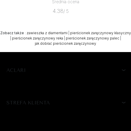
Średnia ocena
4.38
/ 5
Zobacz także
:
zawieszka z diamentami
|
pierścionek zaręczynowy klasyczny
|
pierścionek zaręczynowy reka
|
pierścionek zaręczynowy palec
|
jak dobrać pierścionek zaręczynowy
ACLARI
STREFA KLIENTA