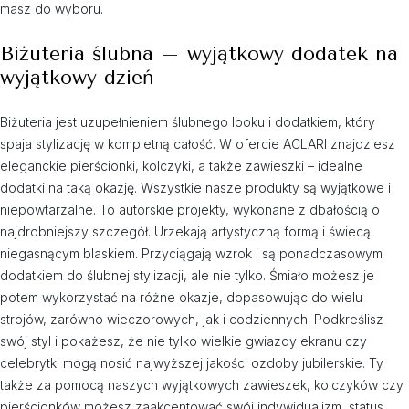
masz do wyboru.
Biżuteria ślubna – wyjątkowy dodatek na
wyjątkowy dzień
Biżuteria jest uzupełnieniem ślubnego looku i dodatkiem, który
spaja stylizację w kompletną całość. W ofercie ACLARI znajdziesz
eleganckie pierścionki, kolczyki, a także zawieszki – idealne
dodatki na taką okazję. Wszystkie nasze produkty są wyjątkowe i
niepowtarzalne. To autorskie projekty, wykonane z dbałością o
najdrobniejszy szczegół. Urzekają artystyczną formą i świecą
niegasnącym blaskiem. Przyciągają wzrok i są ponadczasowym
dodatkiem do ślubnej stylizacji, ale nie tylko. Śmiało możesz je
potem wykorzystać na różne okazje, dopasowując do wielu
strojów, zarówno wieczorowych, jak i codziennych. Podkreślisz
swój styl i pokażesz, że nie tylko wielkie gwiazdy ekranu czy
celebrytki mogą nosić najwyższej jakości ozdoby jubilerskie. Ty
także za pomocą naszych wyjątkowych zawieszek, kolczyków czy
pierścionków możesz zaakcentować swój indywidualizm, status