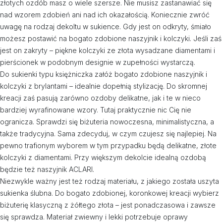
złotych ozdób masz o wiele szersze. Nie musisz zastanawiać się
nad wzorem zdobień ani nad ich okazałością. Koniecznie zwróć
uwagę na rodzaj dekoltu w sukience. Gdy jest on odkryty, śmiało
możesz postawić na bogato zdobione naszyjnik i kolczyki. Jeśli zaś
jest on zakryty – piękne kolczyki ze złota wysadzane diamentami i
pierścionek w podobnym designie w zupełności wystarczą.
Do sukienki typu księżniczka załóż bogato zdobione naszyjnik i
kolczyki z brylantami – idealnie dopełnią stylizację. Do skromnej
kreacji zaś pasują zarówno ozdoby delikatne, jak i te w nieco
bardziej wyrafinowane wzory. Tutaj praktycznie nic Cię nie
ogranicza. Sprawdzi się biżuteria nowoczesna, minimalistyczna, a
także tradycyjna. Sama zdecyduj, w czym czujesz się najlepiej. Na
pewno trafionym wyborem w tym przypadku będą delikatne, złote
kolczyki z diamentami. Przy większym dekolcie idealną ozdobą
będzie też naszyjnik ACLARI.
Niezwykle ważny jest też rodzaj materiału, z jakiego została uszyta
sukienka ślubna. Do bogato zdobionej, koronkowej kreacji wybierz
biżuterię klasyczną z żółtego złota – jest ponadczasowa i zawsze
się sprawdza. Materiał zwiewny i lekki potrzebuje oprawy