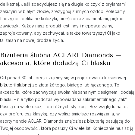
delikatnej. Jeśli zdecydujesz się na długie kolczyki z brylantami
zakutymi w białym złocie, zrezygnuj z innych ozdób. Polecamy
finezyjne i delikatne kolczyki, pierścionki z diamentami, piękne
zawieszki. Każdy nasz produkt jest inny i niepowtarzalny,
zaprojektowany, aby zachwycał, a także towarzyszył Ci jako
talizman na nowej drodze życia.
Biżuteria ślubna ACLARI Diamonds –
akcesoria, które dodadzą Ci blasku
Od ponad 30 lat specjalizujemy się w projektowaniu luksusowej
biżuterii ślubnej
ze złota żółtego, białego lub łączonego. To
akcesoria, które zachwycają swoim niebanalnym designem i dodają
blasku – nie tylko podczas wypowiadana sakramentalnego „tak”.
Pasują na wiele okazji i do różnych stylizacji. Bez względu na to,
czy preferujesz klasykę, czy wolisz śmielsze rozwiązania, w
asortymencie ACLARI Diamonds znajdziesz biżuterię pasującą do
Twojej osobowości, która posłuży Ci wiele lat. Koniecznie musisz ją