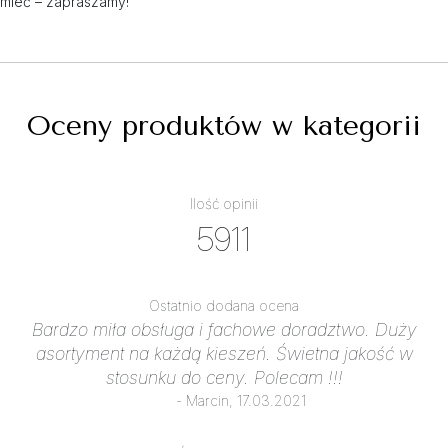
mieć – zapraszamy!
Oceny produktów w kategorii
Ilość opinii
5911
Ostatnio dodana ocena
Bardzo miła obsługa i fachowe doradztwo. Duży
asortyment na każdą kieszeń. Świetna jakość w
stosunku do ceny. Polecam !!!
- Marcin, 17.03.2021