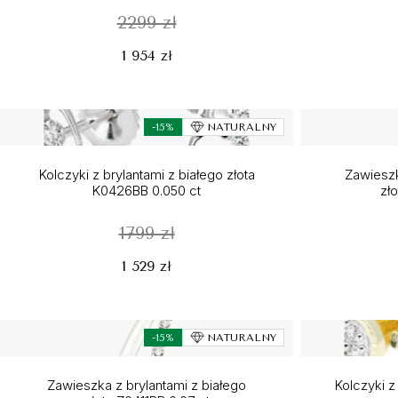
2299 zł
1 954 zł
-15%
NATURALNY
Kolczyki z brylantami z białego złota
Zawieszk
K0426BB 0.050 ct
zł
1799 zł
1 529 zł
-15%
NATURALNY
Zawieszka z brylantami z białego
Kolczyki z