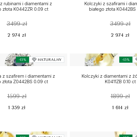
 z rubinami i diamentami z
Kolczyki z szafirami i di
o złota K0442ZR 0.09 ct
białego złota K0442BS 
3499 zł
3499 zł
2 974 zł
2 974 zł
-15%
NATURALNY
-15%
 z szafirem i diamentami z
Kolczyki z diamentami z żó
o złota Z0442BS 0.09 ct
K0411ZB 0.10 ct
1599 zł
1899 zł
1 359 zł
1 614 zł