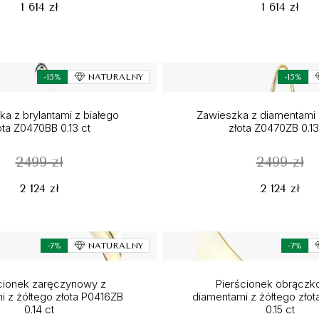
1 614 zł
1 614 zł
-15%
NATURALNY
-15%
a z brylantami z białego
Zawieszka z diamentami 
ota Z0470BB 0.13 ct
złota Z0470ZB 0.13
2499 zł
2499 zł
2 124 zł
2 124 zł
-7%
NATURALNY
-7%
cionek zaręczynowy z
Pierścionek obrączk
i z żółtego złota P0416ZB
diamentami z żółtego zło
0.14 ct
0.15 ct