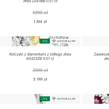
złota Z0411BB 0.07 ct
1299 zł
1 104 zł
-15%
NATURALNY
Kolczyki z diamentami z żółtego złota
Zawieszk
K0423ZB 0.07 ct
zł
3199 zł
2 719 zł
-15%
NATURALNY