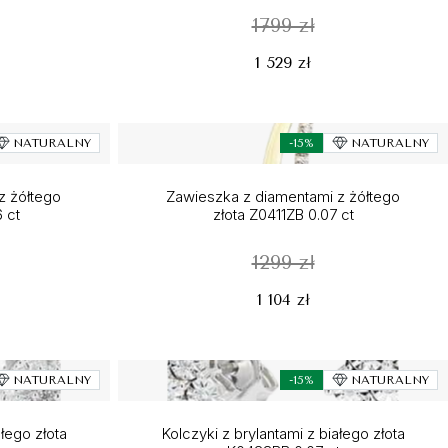
1799 zł
1 529 zł
NATURALNY
-15%
NATURALNY
z żółtego
Zawieszka z diamentami z żółtego
 ct
złota Z0411ZB 0.07 ct
1299 zł
1 104 zł
NATURALNY
-15%
NATURALNY
ałego złota
Kolczyki z brylantami z białego złota