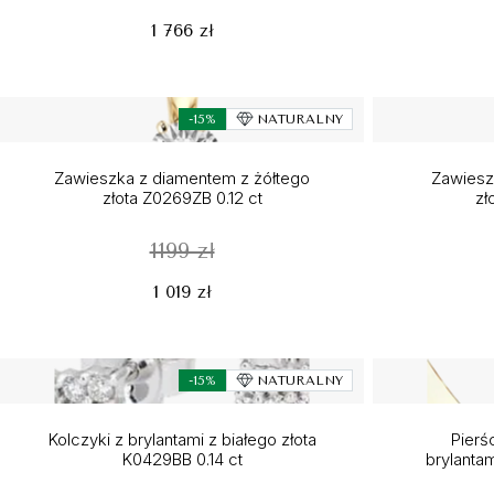
1 766 zł
-15%
NATURALNY
Zawieszka z diamentem z żółtego
Zawieszk
złota Z0269ZB 0.12 ct
zł
1199 zł
1 019 zł
-15%
NATURALNY
Kolczyki z brylantami z białego złota
Pierś
K0429BB 0.14 ct
brylantam