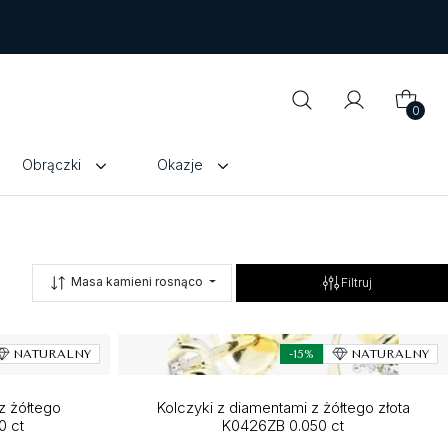
0
Obrączki
Okazje
Masa kamieni rosnąco
Filtruj
NATURALNY
-15%
NATURALNY
z żółtego
Kolczyki z diamentami z żółtego złota
0 ct
K0426ZB 0.050 ct