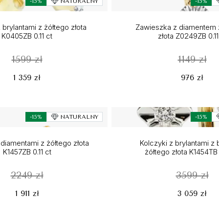
-15%
NATURALNY
-15%
 brylantami z żółtego złota
Zawieszka z diamentem 
K0405ZB 0.11 ct
złota Z0249ZB 0.11
1599 zł
1149 zł
1 359 zł
976 zł
-15%
NATURALNY
-15%
 diamentami z żółtego złota
Kolczyki z brylantami z 
K1457ZB 0.11 ct
żółtego złota K1454TB 
2249 zł
3599 zł
1 911 zł
3 059 zł