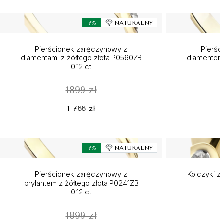
-7%
NATURALNY
Pierścionek zaręczynowy z
Pierś
diamentami z żółtego złota P0560ZB
diamentem
0.12 ct
1899 zł
1 766 zł
-7%
NATURALNY
Pierścionek zaręczynowy z
Kolczyki z
brylantem z żółtego złota P0241ZB
0.12 ct
1899 zł