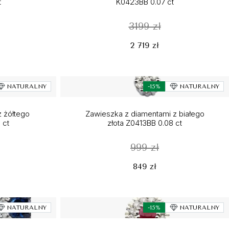
t
K0423BB 0.07 ct
3199 zł
2 719 zł
NATURALNY
-15%
NATURALNY
z żółtego
Zawieszka z diamentami z białego
 ct
złota Z0413BB 0.08 ct
999 zł
849 zł
NATURALNY
-15%
NATURALNY