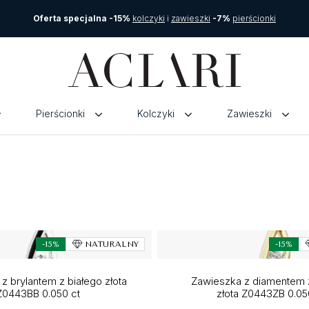
Oferta specjalna -15%
kolczyki
i
zawieszki
-7%
pierścionki
Pierścionki
Kolczyki
Zawieszki
-15%
NATURALNY
-15%
z brylantem z białego złota
Zawieszka z diamentem 
Z0443BB 0.050 ct
złota Z0443ZB 0.05