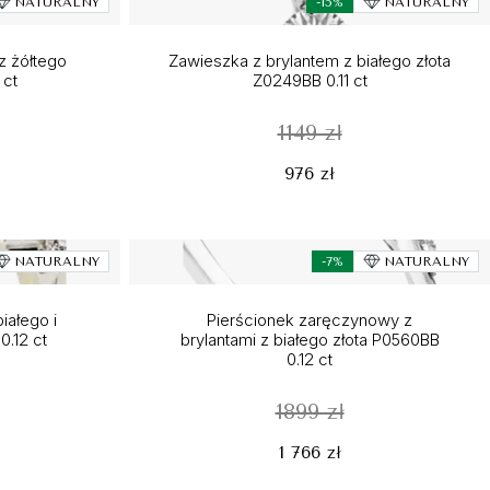
NATURALNY
-15%
NATURALNY
z żółtego
Zawieszka z brylantem z białego złota
 ct
Z0249BB 0.11 ct
1149 zł
976 zł
NATURALNY
-7%
NATURALNY
białego i
Pierścionek zaręczynowy z
0.12 ct
brylantami z białego złota P0560BB
0.12 ct
1899 zł
1 766 zł