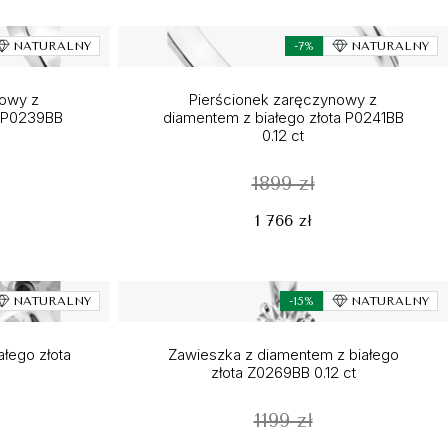
NATURALNY
-7%
NATURALNY
nowy z
Pierścionek zaręczynowy z
a P0239BB
diamentem z białego złota P0241BB
0.12 ct
1899 zł
1 766 zł
NATURALNY
-15%
NATURALNY
ałego złota
Zawieszka z diamentem z białego
złota Z0269BB 0.12 ct
1199 zł