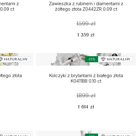
amentami z
Zawieszka z rubinem i diamentami z
0.09 ct
żółtego złota Z0442ZR 0.09 ct
1599 zł
1 359 zł
NATURALNY
-15%
NATURALNY
łtego złota
Kolczyki z brylantami z białego złota
K0411BB 0.10 ct
1899 zł
1 614 zł