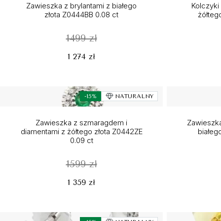
Zawieszka z brylantami z białego
Kolczyki
złota Z0444BB 0.08 ct
żółteg
1499 zł
1 274 zł
-15%
NATURALNY
Zawieszka z szmaragdem i
Zawieszka
diamentami z żółtego złota Z0442ZE
białeg
0.09 ct
1599 zł
1 359 zł