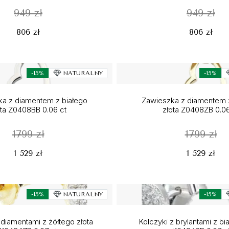
949 zł
949 zł
806 zł
806 zł
-15%
NATURALNY
-15%
a z diamentem z białego
Zawieszka z diamentem 
ota Z0408BB 0.06 ct
złota Z0408ZB 0.06
1799 zł
1799 zł
1 529 zł
1 529 zł
-15%
NATURALNY
-15%
 diamentami z żółtego złota
Kolczyki z brylantami z bi