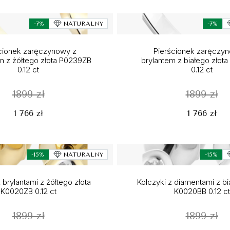
-7%
NATURALNY
-7%
cionek zaręczynowy z
Pierścionek zaręczy
 z żółtego złota P0239ZB
brylantem z białego złot
0.12 ct
0.12 ct
1899 zł
1899 zł
1 766 zł
1 766 zł
-15%
NATURALNY
-15%
 brylantami z żółtego złota
Kolczyki z diamentami z bi
K0020ZB 0.12 ct
K0020BB 0.12 ct
1899 zł
1899 zł