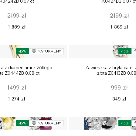
K0424ZB 0.07 ct
K0424BB 0.07 c
2199 zł
2199 zł
1 869 zł
1 869 zł
-15%
NATURALNY
-15%
a z diamentami z żółtego
Zawieszka z brylantami 
ota Z0444ZB 0.08 ct
złota Z0413ZB 0.08
1499 zł
999 zł
1 274 zł
849 zł
-15%
NATURALNY
-15%