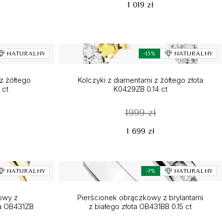
1 019 zł
NATURALNY
-15%
NATURALNY
z żółtego
Kolczyki z diamentami z żółtego złota
 ct
K0429ZB 0.14 ct
1999 zł
1 699 zł
NATURALNY
-7%
NATURALNY
owy z
Pierścionek obrączkowy z brylantami
ta OB431ZB
z białego złota OB431BB 0.15 ct