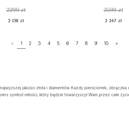
2299 zł
3599 zł
2 138 zł
3 347 zł
<
1
2
3
4
5
6
7
8
9
10
>
z najwyższej jakości złota i diamentów. Każdy pierścionek, obrączk
erz symbol miłości, który będzie towarzyszył Wam przez całe życi