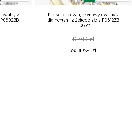
 owalny z
Pierścionek zaręczynowy owalny z
ta P0602BB
diamentami z żółtego złota P0612ZB
1.06 ct
12499 zł
od 11 624 zł