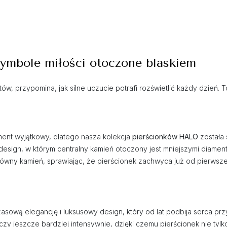
 symbole miłości otoczone blaskiem
ów, przypomina, jak silne uczucie potrafi rozświetlić każdy dzień. T
ent wyjątkowy, dlatego nasza kolekcja
pierścionków HALO
została
design, w którym centralny kamień otoczony jest mniejszymi diamentam
główny kamień, sprawiając, że pierścionek zachwyca już od pierwsze
asową elegancję i luksusowy design, który od lat podbija serca pr
y jeszcze bardziej intensywnie, dzięki czemu pierścionek nie tylko