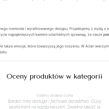
jnego rzemiosła i wyrafinowanego designu. Projektujemy z myślą o 
ycie najpiękniejszych kamieni szlachetnych sprawiają, że nasze
pie
 ale także emocje, które towarzyszą jego noszeniu. W Aclari wierzy
asku.
Oceny produktów w kategorii
Ostatnio dodana ocena
Bardzo miła obsługa i fachowe doradztwo. Duży
asortyment na każdą kieszeń. Świetna jakość w