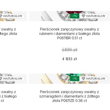
NATURALNY
-7%
NATURALNY
 owalny z
Pierścionek zaręczynowy owalny z
tego złota
rubinem i diamentami z białego złota
P0611BR 0.51 ct
5199 zł
4 835 zł
NATURALNY
-7%
NATURALNY
 owalny z
Pierścionek zaręczynowy owalny z
 z białego
szmaragdem i diamentami z żółtego
 ct
złota P0611ZE 0.36 ct