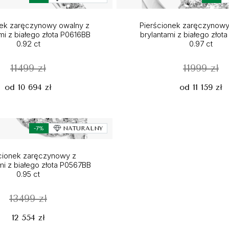
nek zaręczynowy owalny z
Pierścionek zaręczynowy
i z białego złota P0616BB
brylantami z białego zło
0.92 ct
0.97 ct
11499 zł
11999 zł
od 10 694 zł
od 11 159 zł
-7%
NATURALNY
cionek zaręczynowy z
i z białego złota P0567BB
0.95 ct
13499 zł
12 554 zł