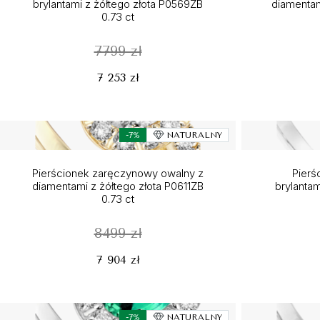
brylantami z żółtego złota P0569ZB
diamentam
0.73 ct
7799 zł
7 253 zł
-7%
NATURALNY
Pierścionek zaręczynowy owalny z
Pierś
diamentami z żółtego złota P0611ZB
brylantam
0.73 ct
8499 zł
7 904 zł
-7%
NATURALNY