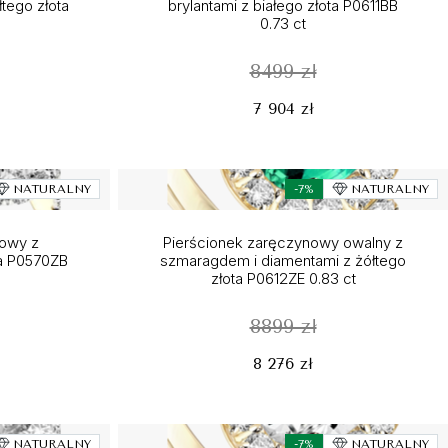
tego złota
brylantami z białego złota P0611BB
0.73 ct
8499 zł
7 904 zł
NATURALNY
-7%
NATURALNY
nowy z
Pierścionek zaręczynowy owalny z
ta P0570ZB
szmaragdem i diamentami z żółtego
złota P0612ZE 0.83 ct
8899 zł
8 276 zł
NATURALNY
-7%
NATURALNY