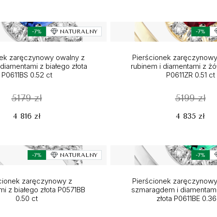
-7%
NATURALNY
-7%
nek zaręczynowy owalny z
Pierścionek zaręczynowy
 diamentami z białego złota
rubinem i diamentami z żół
P0611BS 0.52 ct
P0611ZR 0.51 ct
5179 zł
5199 zł
4 816 zł
4 835 zł
-7%
NATURALNY
-7%
cionek zaręczynowy z
Pierścionek zaręczynowy
i z białego złota P0571BB
szmaragdem i diamentami
0.50 ct
złota P0611BE 0.36