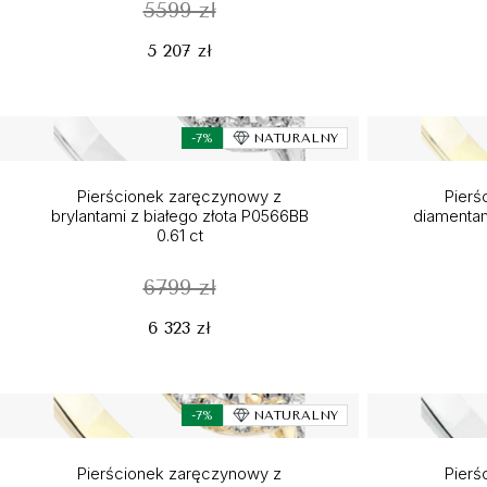
5599 zł
5 207 zł
-7%
NATURALNY
Pierścionek zaręczynowy z
Pierś
brylantami z białego złota P0566BB
diamentam
0.61 ct
6799 zł
6 323 zł
-7%
NATURALNY
Pierścionek zaręczynowy z
Pierś