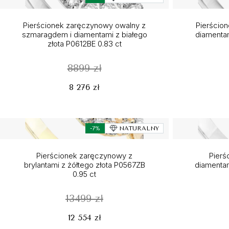
Pierścionek zaręczynowy owalny z
Pierścio
szmaragdem i diamentami z białego
diamentam
złota P0612BE 0.83 ct
8899 zł
8 276 zł
-7%
NATURALNY
Pierścionek zaręczynowy z
Pierś
brylantami z żółtego złota P0567ZB
diamentam
0.95 ct
13499 zł
12 554 zł