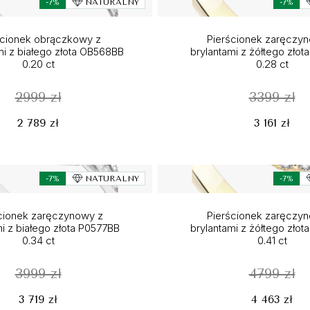
-7%
NATURALNY
-7%
ścionek obrączkowy z
Pierścionek zaręczy
i z białego złota OB568BB
brylantami z żółtego zło
0.20 ct
0.28 ct
2999 zł
3399 zł
2 789 zł
3 161 zł
-7%
NATURALNY
-7%
cionek zaręczynowy z
Pierścionek zaręczy
i z białego złota P0577BB
brylantami z żółtego zło
0.34 ct
0.41 ct
3999 zł
4799 zł
3 719 zł
4 463 zł