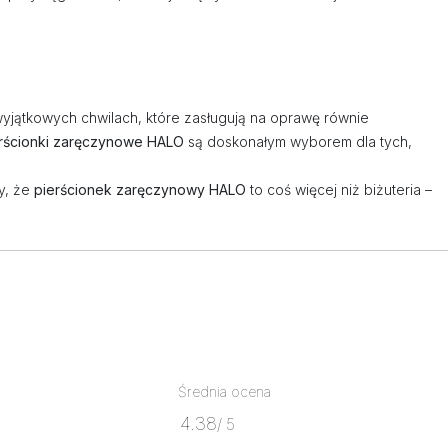
wyjątkowych chwilach, które zasługują na oprawę równie
rścionki zaręczynowe HALO
są doskonałym wyborem dla tych,
my, że
pierścionek zaręczynowy HALO
to coś więcej niż biżuteria –
Średnia ocena
4.38
/ 5