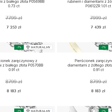
i z białego złota P0569BB
rubinem i diamentami z żół
0.73 ct
P0612ZR 1.01 ct
7799 zł
7999 zł
7 253 zł
7 439 zł
-7%
NATURALNY
-7%
cionek zaręczynowy z
Pierścionek zaręczy
i z białego złota P0570BB
diamentami z żółtego zło
0.91 ct
0.91 ct
8799 zł
8799 zł
8 183 zł
8 183 zł
-7%
NATURALNY
-7%