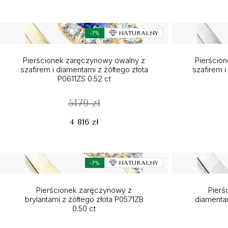
-7%
NATURALNY
Pierścionek zaręczynowy owalny z
Pierścio
szafirem i diamentami z żółtego złota
szafirem i
P0611ZS 0.52 ct
5179 zł
4 816 zł
-7%
NATURALNY
Pierścionek zaręczynowy z
Pierś
brylantami z żółtego złota P0571ZB
diamentam
0.50 ct