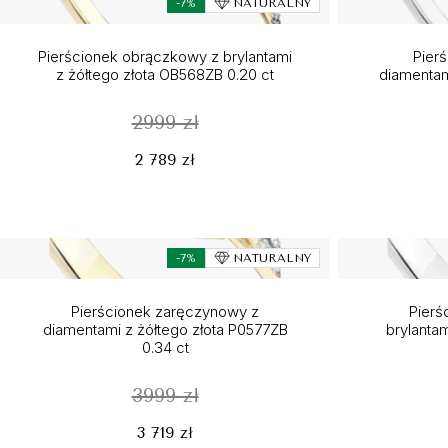
-7%
NATURALNY
Pierścionek obrączkowy z brylantami
Pier
z żółtego złota OB568ZB 0.20 ct
diamentam
2999 zł
2 789 zł
-7%
NATURALNY
Pierścionek zaręczynowy z
Pierś
diamentami z żółtego złota P0577ZB
brylantam
0.34 ct
3999 zł
3 719 zł