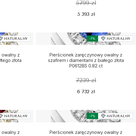
5799 zł
5 393 zł
NATURALNY
-7%
NATURALNY
 owalny z
Pierścionek zaręczynowy owalny z
łtego złota
szafirem i diamentami z białego złota
P0612BS 0.82 ct
7239 zł
6 732 zł
NATURALNY
-7%
NATURALNY
 owalny z
Pierścionek zaręczynowy owalny z