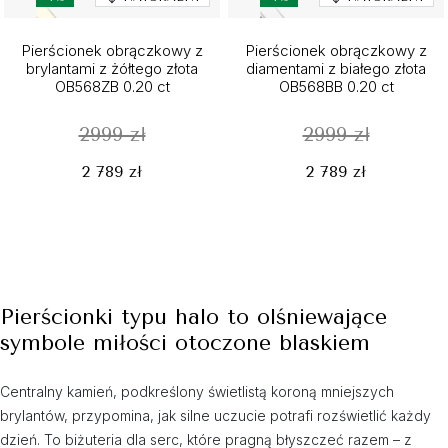
Pierścionek obrączkowy z
Pierścionek obrączkowy z
brylantami z żółtego złota
diamentami z białego złota
OB568ZB 0.20 ct
OB568BB 0.20 ct
2999 zł
2999 zł
2 789 zł
2 789 zł
Pierścionki typu halo to olśniewające
symbole miłości otoczone blaskiem
Centralny kamień, podkreślony świetlistą koroną mniejszych
brylantów, przypomina, jak silne uczucie potrafi rozświetlić każdy
dzień. To biżuteria dla serc, które pragną błyszczeć razem – z