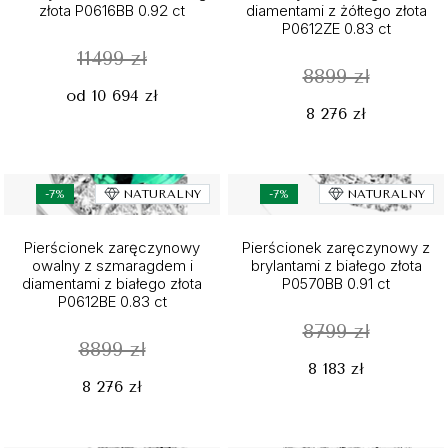
złota P0616BB 0.92 ct
diamentami z żółtego złota
P0612ZE 0.83 ct
11499 zł
8899 zł
od 10 694 zł
8 276 zł
-7%
NATURALNY
-7%
NATURALNY
Pierścionek zaręczynowy
Pierścionek zaręczynowy z
owalny z szmaragdem i
brylantami z białego złota
diamentami z białego złota
P0570BB 0.91 ct
P0612BE 0.83 ct
8799 zł
8899 zł
8 183 zł
8 276 zł