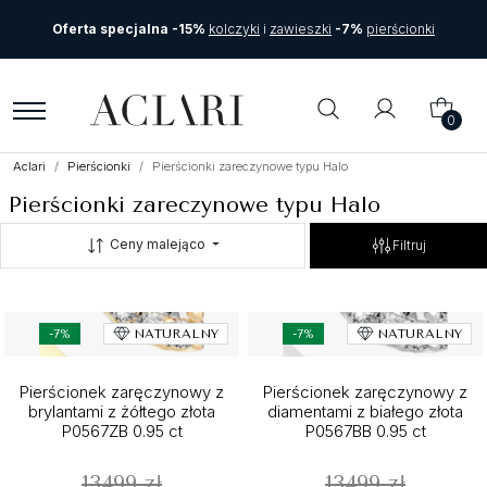
Oferta specjalna -15%
kolczyki
i
zawieszki
-7%
pierścionki
0
Aclari
Pierścionki
Pierścionki zareczynowe typu Halo
Pierścionki zareczynowe typu Halo
Ceny malejąco
Filtruj
-7%
NATURALNY
-7%
NATURALNY
Pierścionek zaręczynowy z
Pierścionek zaręczynowy z
brylantami z żółtego złota
diamentami z białego złota
P0567ZB 0.95 ct
P0567BB 0.95 ct
13499 zł
13499 zł