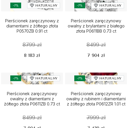
-7%
NATURALNY
-7%
NATURALNY
Pierścionek zaręczynowy z
Pierścionek zaręczynowy
diamentami z żółtego złota
owalny z brylantami z białego
P0570ZB 0.91 ct
złota P0611BB 0.73 ct
8799 zł
8499 zł
8 183 zł
7 904 zł
-7%
NATURALNY
-7%
NATURALNY
Pierścionek zaręczynowy
Pierścionek zaręczynowy
owalny z diamentami z
owalny z rubinem i diamentami
żółtego złota P0611ZB 0.73 ct
z żółtego złota P0612ZR 1.01 ct
8499 zł
7999 zł