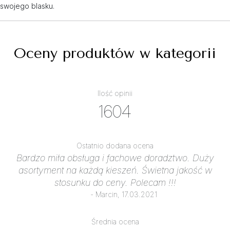
swojego blasku.
Oceny produktów w kategorii
Ilość opinii
1604
Ostatnio dodana ocena
Bardzo miła obsługa i fachowe doradztwo. Duży
asortyment na każdą kieszeń. Świetna jakość w
stosunku do ceny. Polecam !!!
- Marcin, 17.03.2021
Średnia ocena