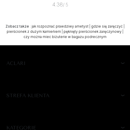
4.38
/ 5
Zobacz także
:
jak rozpoznać prawdziwy ametyst
|
gdzie się zaręczyć
|
pierścionek z dużym kamieńiem
|
pęknięty pierścionek zaręczynowy
|
czy można miec biżuterie w bagazu podrecznym
ACLARI
STREFA KLIENTA
KATEGORIE