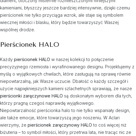
diament, otoczony misternie rozmieszczonymi mniejszymi
kamieniami, błyszczy jeszcze bardziej intensywnie, dzięki czemu
pierścionek nie tylko przyciąga wzrok, ale staje się symbolem
wiecznej miłości i blasku, który będzie towarzyszyć Waszej
wspólnej drodze.
Pierścionek HALO
Każdy
pierścionek HALO
w naszej kolekcji to połączenie
precyzyjnego rzemiosła i wyrafinowanego designu. Projektujemy z
myślą o wyjątkowych chwilach, które zasługują na oprawę równie
niepowtarzalną, jak Wasze uczucie. Dbałość o każdy szczegół i
użycie najpiękniejszych kamieni szlachetnych sprawiają, że nasze
pierścionki zaręczynowe HALO
są doskonałym wyborem dla tych,
którzy pragną czegoś naprawdę wyjątkowego.
Niepowtarzalność pierścionka halo to nie tylko wspaniały design,
ale także emocje, które towarzyszą jego noszeniu. W Aclari
wierzymy, że
pierścionek zaręczynowy HALO
to coś więcej niż
biżuteria – to symbol miłości, który przetrwa lata, nie tracąc nic ze