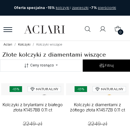
Oferta specjalna -15%
kolczyki
i
zawieszki
-7%
pierścionki
0
Aclari
Kolczyki
Kolczyki wiszące
Złote kolczyki z diamentami wiszące
Ceny rosnąco
Filtruj
-15%
NATURALNY
-15%
NATURALNY
Kolczyki z brylantami z białego
Kolczyki z diamentami z
złota K1457BB 0.11 ct
żółtego złota K1457ZB 0.11 ct
2249 zł
2249 zł