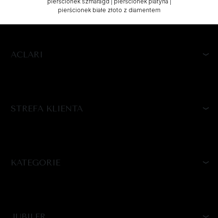
pierścionek szmaragd
|
pierścionek platyna
|
pierścionek białe złoto z diamentem
ACLARI
STREFA KLIENTA
KATEGORIE
JUBILER