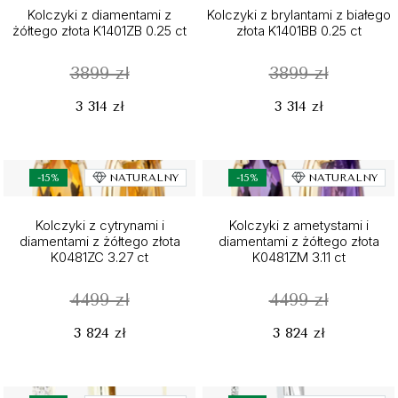
Kolczyki z diamentami z
Kolczyki z brylantami z białego
żółtego złota K1401ZB 0.25 ct
złota K1401BB 0.25 ct
3899 zł
3899 zł
3 314 zł
3 314 zł
-15%
NATURALNY
-15%
NATURALNY
Kolczyki z cytrynami i
Kolczyki z ametystami i
diamentami z żółtego złota
diamentami z żółtego złota
K0481ZC 3.27 ct
K0481ZM 3.11 ct
4499 zł
4499 zł
3 824 zł
3 824 zł