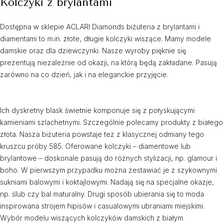
Kolczyki z brylantami
Dostępna w sklepie ACLARI Diamonds biżuteria z brylantami i
diamentami to m.in. złote, długie kolczyki wiszące. Mamy modele
damskie oraz dla dziewczynki. Nasze wyroby pięknie się
prezentują niezależnie od okazji, na którą będą zakładane. Pasują
zarówno na co dzień, jak i na eleganckie przyjęcie.
Ich dyskretny blask świetnie komponuje się z połyskującymi
kamieniami szlachetnymi. Szczególnie polecamy produkty z białego
złota. Nasza biżuteria powstaje też z klasycznej odmiany tego
kruszcu próby 585. Oferowane kolczyki – diamentowe lub
brylantowe – doskonale pasują do różnych stylizacji, np. glamour i
boho. W pierwszym przypadku można zestawiać je z szykownymi
sukniami balowymi i koktajlowymi. Nadają się na specjalne okazje,
np. ślub czy bal maturalny. Drugi sposób ubierania się to moda
inspirowana strojem hipisów i casualowymi ubraniami miejskimi.
Wybór modelu wiszących kolczyków damskich z białym