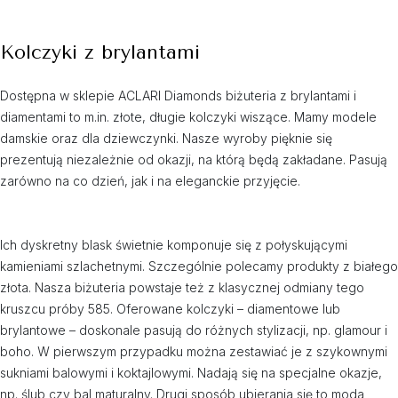
Kolczyki z brylantami
Dostępna w sklepie ACLARI Diamonds biżuteria z brylantami i
diamentami to m.in. złote, długie kolczyki wiszące. Mamy modele
damskie oraz dla dziewczynki. Nasze wyroby pięknie się
prezentują niezależnie od okazji, na którą będą zakładane. Pasują
zarówno na co dzień, jak i na eleganckie przyjęcie.
Ich dyskretny blask świetnie komponuje się z połyskującymi
kamieniami szlachetnymi. Szczególnie polecamy produkty z białego
złota. Nasza biżuteria powstaje też z klasycznej odmiany tego
kruszcu próby 585. Oferowane kolczyki – diamentowe lub
brylantowe – doskonale pasują do różnych stylizacji, np. glamour i
boho. W pierwszym przypadku można zestawiać je z szykownymi
sukniami balowymi i koktajlowymi. Nadają się na specjalne okazje,
np. ślub czy bal maturalny. Drugi sposób ubierania się to moda