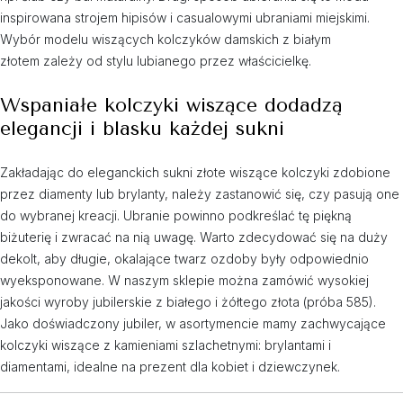
inspirowana strojem hipisów i casualowymi ubraniami miejskimi.
Wybór modelu wiszących kolczyków damskich z białym
złotem zależy od stylu lubianego przez właścicielkę.
Wspaniałe kolczyki wiszące dodadzą
elegancji i blasku każdej sukni
Zakładając do eleganckich sukni złote wiszące kolczyki zdobione
przez diamenty lub brylanty, należy zastanowić się, czy pasują one
do wybranej kreacji. Ubranie powinno podkreślać tę piękną
biżuterię i zwracać na nią uwagę. Warto zdecydować się na duży
dekolt, aby długie, okalające twarz ozdoby były odpowiednio
wyeksponowane. W naszym sklepie można zamówić wysokiej
jakości wyroby jubilerskie z białego i żółtego złota (próba 585).
Jako doświadczony jubiler, w asortymencie mamy zachwycające
kolczyki wiszące z kamieniami szlachetnymi: brylantami i
diamentami, idealne na prezent dla kobiet i dziewczynek.