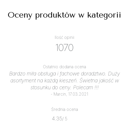
Oceny produktów w kategorii
Ilość opinii
1070
Ostatnio dodana ocena
Bardzo miła obsługa i fachowe doradztwo. Duży
asortyment na każdą kieszeń. Świetna jakość w
stosunku do ceny. Polecam !!!
- Marcin, 17.03.2021
Średnia ocena
4.35
/ 5