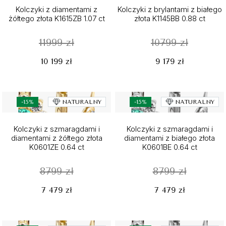
Kolczyki z diamentami z
Kolczyki z brylantami z białego
żółtego złota K1615ZB 1.07 ct
złota K1145BB 0.88 ct
11999 zł
10799 zł
10 199 zł
9 179 zł
-15%
NATURALNY
-15%
NATURALNY
Kolczyki z szmaragdami i
Kolczyki z szmaragdami i
diamentami z żółtego złota
diamentami z białego złota
K0601ZE 0.64 ct
K0601BE 0.64 ct
8799 zł
8799 zł
7 479 zł
7 479 zł