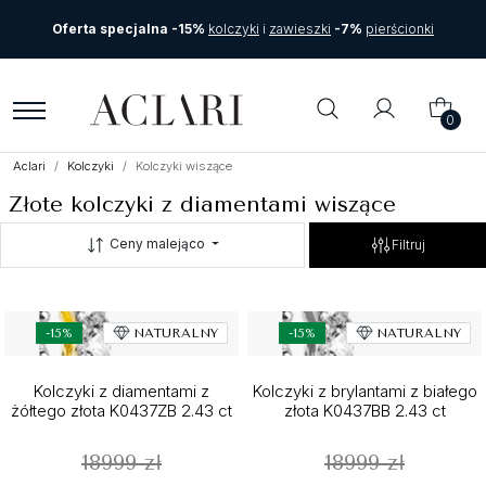
Oferta specjalna -15%
kolczyki
i
zawieszki
-7%
pierścionki
0
Aclari
Kolczyki
Kolczyki wiszące
Złote kolczyki z diamentami wiszące
Ceny malejąco
Filtruj
-15%
NATURALNY
-15%
NATURALNY
Kolczyki z diamentami z
Kolczyki z brylantami z białego
żółtego złota K0437ZB 2.43 ct
złota K0437BB 2.43 ct
18999 zł
18999 zł