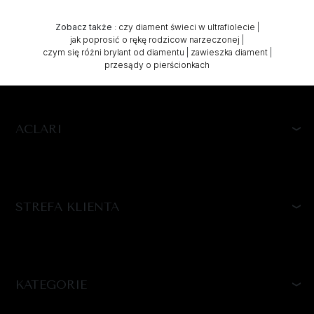
Zobacz także
:
czy diament świeci w ultrafiolecie
|
jak poprosić o rękę rodzicow narzeczonej
|
czym się różni brylant od diamentu
|
zawieszka diament
|
przesądy o pierścionkach
ACLARI
STREFA KLIENTA
KATEGORIE