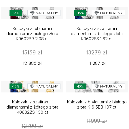
-15%
NATURALNY
-15%
NATURALNY
Kolczyki z rubinami i
Kolczyki z szafirami i
diamentami z białego złota
diamentami z białego złota
K0602BR 2.08 ct
K0602BS 1.62 ct
15159 zł
13279 zł
12 885 zł
11 287 zł
-15%
NATURALNY
-15%
NATURALNY
Kolczyki z szafirami i
Kolczyki z brylantami z białego
diamentami z żółtego złota
złota K1615BB 1.07 ct
K0602ZS 1.50 ct
11999 zł
12799 zł