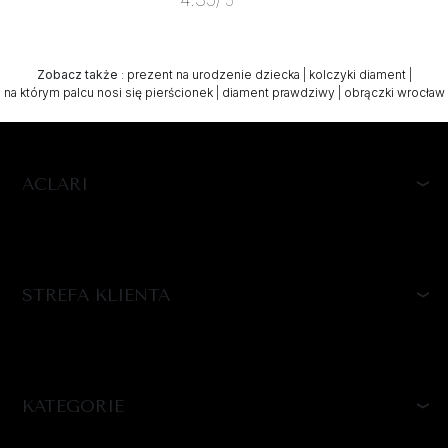
/ 5
Zobacz także
:
prezent na urodzenie dziecka
|
kolczyki diament
|
na którym palcu nosi się pierścionek
|
diament prawdziwy
|
obrączki wrocław
ACLARI
STREFA KLIENTA
KATEGORIE