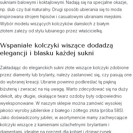
sukniami balowymi i koktajlowymi. Nadają się na specjalne okazje,
np. ślub czy bal maturalny. Drugi sposób ubierania się to moda
inspirowana strojem hipisów i casualowymi ubraniami miejskimi.
Wybór modelu wiszących kolczyków damskich z białym
złotem zależy od stylu lubianego przez właścicielkę.
Wspaniałe kolczyki wiszące dodadzą
elegancji i blasku każdej sukni
Zakładając do eleganckich sukni złote wiszące kolczyki zdobione
przez diamenty lub brylanty, należy zastanowić się, czy pasują one
do wybranej kreacji. Ubranie powinno podkreślać tę piękną
biżuterię i zwracać na nią uwagę. Warto zdecydować się na duży
dekolt, aby długie, okalające twarz ozdoby były odpowiednio
wyeksponowane. W naszym sklepie można zamówić wysokiej
jakości wyroby jubilerskie z białego i żółtego złota (próba 585).
Jako doświadczony jubiler, w asortymencie mamy zachwycające
kolczyki wiszące z kamieniami szlachetnymi: brylantami i
diamentami, idealne na prezent dla kobiet i dziewczynek.