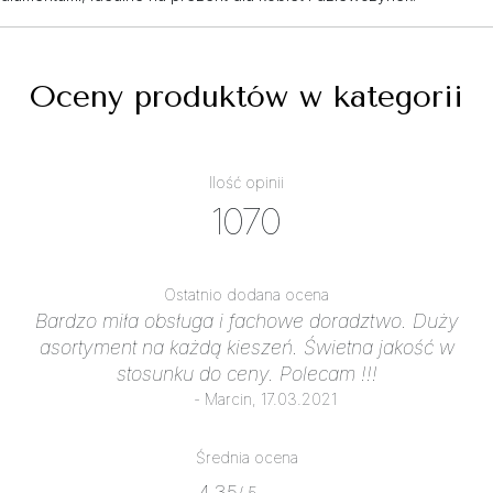
Oceny produktów w kategorii
Ilość opinii
1070
Ostatnio dodana ocena
Bardzo miła obsługa i fachowe doradztwo. Duży
asortyment na każdą kieszeń. Świetna jakość w
stosunku do ceny. Polecam !!!
- Marcin, 17.03.2021
Średnia ocena
4.35