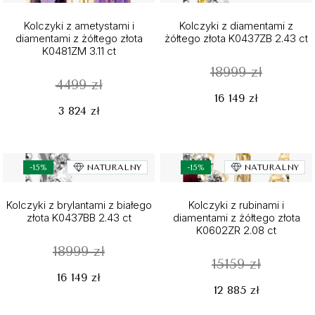
Kolczyki z ametystami i
Kolczyki z diamentami z
diamentami z żółtego złota
żółtego złota K0437ZB 2.43 ct
K0481ZM 3.11 ct
18999 zł
4499 zł
16 149 zł
3 824 zł
-15%
NATURALNY
-15%
NATURALNY
Kolczyki z brylantami z białego
Kolczyki z rubinami i
złota K0437BB 2.43 ct
diamentami z żółtego złota
K0602ZR 2.08 ct
18999 zł
15159 zł
16 149 zł
12 885 zł