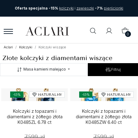
Oferta specjalna -15%
kolczyki
i
zawieszki
-7%
pierścionki
0
Aclari
Kolczyki
Kolczyki wiszące
Złote kolczyki z diamentami wiszące
Masa kamieni malejąco
Filtruj
-15%
NATURALNY
-15%
NATURALNY
Kolczyki z topazami i
Kolczyki z topazami i
diamentami z żółtego złota
diamentami z żółtego złota
K0485ZL 6.78 ct
K0485ZW 6.40 ct
7599 zł
7599 zł