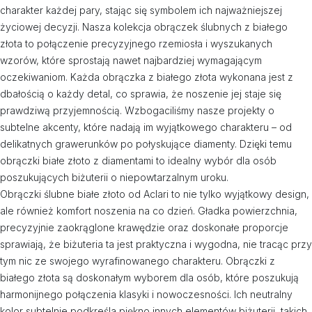
charakter każdej pary, stając się symbolem ich najważniejszej
życiowej decyzji. Nasza kolekcja obrączek ślubnych z białego
złota to połączenie precyzyjnego rzemiosła i wyszukanych
wzorów, które sprostają nawet najbardziej wymagającym
oczekiwaniom. Każda obrączka z białego złota wykonana jest z
dbałością o każdy detal, co sprawia, że noszenie jej staje się
prawdziwą przyjemnością. Wzbogaciliśmy nasze projekty o
subtelne akcenty, które nadają im wyjątkowego charakteru – od
delikatnych grawerunków po połyskujące diamenty. Dzięki temu
obrączki białe złoto z diamentami to idealny wybór dla osób
poszukujących biżuterii o niepowtarzalnym uroku.
Obrączki ślubne białe złoto od Aclari to nie tylko wyjątkowy design,
ale również komfort noszenia na co dzień. Gładka powierzchnia,
precyzyjnie zaokrąglone krawędzie oraz doskonałe proporcje
sprawiają, że biżuteria ta jest praktyczna i wygodna, nie tracąc przy
tym nic ze swojego wyrafinowanego charakteru. Obrączki z
białego złota są doskonałym wyborem dla osób, które poszukują
harmonijnego połączenia klasyki i nowoczesności. Ich neutralny
kolor subtelnie podkreśla piękno innych elementów biżuterii, takich