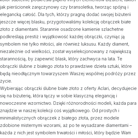
jak pierścionek zaręczynowy czy bransoletka, tworząc spójną i
elegancką całość. Dla tych, którzy pragną dodać swojej biżuterii
jeszcze więcej blasku, przygotowaliśmy kolekcję obrączek białe
złoto z diamentami. Starannie osadzone kamienie szlachetne
podkreślają prestiż i wyjątkowość każdej obrączki, czyniąc ją
symbolem nie tylko miłości, ale również luksusu. Każdy diament,
niezależnie od wielkości, został wyselekcjonowany z największą
starannością, by zapewnić blask, który zachwyca na lata. Te
obrączki ślubne z białego złota to prawdziwe dzieła sztuki, które
będą nieodłącznym towarzyszem Waszej wspólnej podróży przez
życie.
Wybierając obrączki ślubne białe złoto z oferty Aclari, decydujecie
się na biżuterię, która łączy w sobie klasyczną elegancję i
nowoczesne wzornictwo. Dzięki różnorodności modeli, każda para
znajdzie w naszej kolekcji coś wyjątkowego. Od prostych i
minimalistycznych obrączek z białego złota, przez modele
zdobione misternymi wzorami, aż po te wysadzane diamentami –
każda z nich jest symbolem trwałości i miłości, który będzie Wam