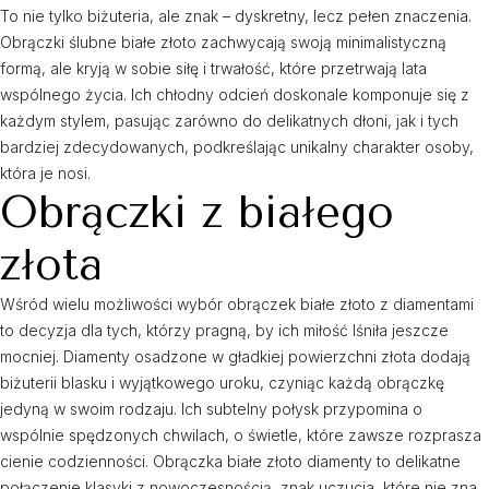
To nie tylko biżuteria, ale znak – dyskretny, lecz pełen znaczenia.
Obrączki ślubne białe złoto zachwycają swoją minimalistyczną
formą, ale kryją w sobie siłę i trwałość, które przetrwają lata
wspólnego życia. Ich chłodny odcień doskonale komponuje się z
każdym stylem, pasując zarówno do delikatnych dłoni, jak i tych
bardziej zdecydowanych, podkreślając unikalny charakter osoby,
która je nosi.
Obrączki z białego
złota
Wśród wielu możliwości wybór obrączek białe złoto z diamentami
to decyzja dla tych, którzy pragną, by ich miłość lśniła jeszcze
mocniej. Diamenty osadzone w gładkiej powierzchni złota dodają
biżuterii blasku i wyjątkowego uroku, czyniąc każdą obrączkę
jedyną w swoim rodzaju. Ich subtelny połysk przypomina o
wspólnie spędzonych chwilach, o świetle, które zawsze rozprasza
cienie codzienności. Obrączka białe złoto diamenty to delikatne
połączenie klasyki z nowoczesnością, znak uczucia, które nie zna