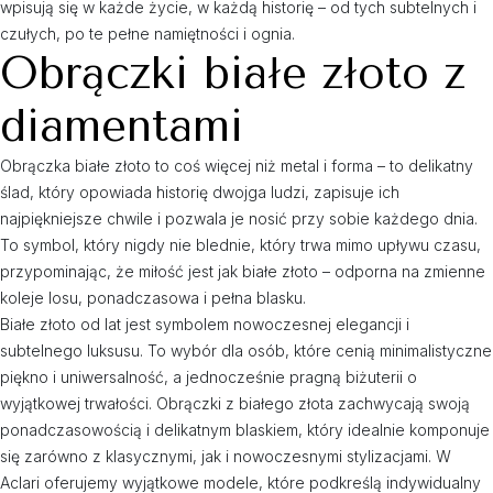
wpisują się w każde życie, w każdą historię – od tych subtelnych i
czułych, po te pełne namiętności i ognia.
Obrączki białe złoto z
diamentami
Obrączka białe złoto to coś więcej niż metal i forma – to delikatny
ślad, który opowiada historię dwojga ludzi, zapisuje ich
najpiękniejsze chwile i pozwala je nosić przy sobie każdego dnia.
To symbol, który nigdy nie blednie, który trwa mimo upływu czasu,
przypominając, że miłość jest jak białe złoto – odporna na zmienne
koleje losu, ponadczasowa i pełna blasku.
Białe złoto od lat jest symbolem nowoczesnej elegancji i
subtelnego luksusu. To wybór dla osób, które cenią minimalistyczne
piękno i uniwersalność, a jednocześnie pragną biżuterii o
wyjątkowej trwałości. Obrączki z białego złota zachwycają swoją
ponadczasowością i delikatnym blaskiem, który idealnie komponuje
się zarówno z klasycznymi, jak i nowoczesnymi stylizacjami. W
Aclari oferujemy wyjątkowe modele, które podkreślą indywidualny