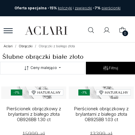
Oferta specjalna -15%
kolczyki
i
zawieszki
-7%
pierścionki
0
Aclari
Obrączki
Obrączki z białego złota
Ślubne obrączki białe złoto
Ceny malejąco
Filtruj
-7%
NATURALNY
-7%
NATURALNY
Pierścionek obrączkowy z
Pierścionek obrączkowy z
brylantami z białego złota
brylantami z białego złota
OB926BB 1.30 ct
OB925BB 1.03 ct
15999 zł
13399 zł