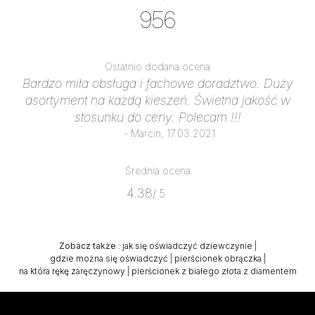
956
Ostatnio dodana ocena
Bardzo miła obsługa i fachowe doradztwo. Duży
asortyment na każdą kieszeń. Świetna jakość w
stosunku do ceny. Polecam !!!
- Marcin, 17.03.2021
Średnia ocena
4.38
/ 5
Zobacz także
:
jak się oświadczyć dziewczynie
|
gdzie można się oświadczyć
|
pierścionek obrączka
|
na która rękę zaręczynowy
|
pierścionek z białego złota z diamentem