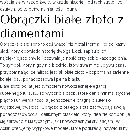
wpisują się w każde życie, w każdą historię – od tych subtelnych i
czułych, po te pełne namiętności i ognia.
Obrączki białe złoto z
diamentami
Obrączka białe złoto to coś więcej niż metal i forma – to delikatny
ślad, który opowiada historię dwojga ludzi, zapisuje ich
najpiękniejsze chwile i pozwala je nosić przy sobie każdego dnia.
To symbol, który nigdy nie blednie, który trwa mimo upływu czasu,
przypominając, że miłość jest jak białe złoto – odporna na zmienne
koleje losu, ponadczasowa i pełna blasku.
Białe złoto od lat jest symbolem nowoczesnej elegancji i
subtelnego luksusu. To wybór dla osób, które cenią minimalistyczne
piękno i uniwersalność, a jednocześnie pragną biżuterii o
wyjątkowej trwałości. Obrączki z białego złota zachwycają swoją
ponadczasowością i delikatnym blaskiem, który idealnie komponuje
się zarówno z klasycznymi, jak i nowoczesnymi stylizacjami. W
Aclari oferujemy wyjątkowe modele, które podkreślą indywidualny