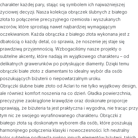
charakter każdej pary, stając się symbolem ich najważniejszej
życiowej decyzji. Nasza kolekcja obrączek ślubnych z białego
złota to połączenie precyzyjnego rzemiosła i wyszukanych
wzorów, które sprostają nawet najbardziej wymagającym
oczekiwaniom. Każda obrączka z białego złota wykonana jest z
dbałością o każdy detal, co sprawia, że noszenie jej staje się
prawdziwą przyjemnością. Wzbogaciliśmy nasze projekty o
subtelne akcenty, które nadają im wyjątkowego charakteru – od
delikatnych grawerunków po połyskujące diamenty. Dzięki temu
obrączki białe złoto z diamentami to idealny wybór dla osób
poszukujących biżuterii o niepowtarzalnym uroku.
Obrączki ślubne białe złoto od Aclari to nie tylko wyjątkowy design,
ale również komfort noszenia na co dzień. Gładka powierzchnia,
precyzyjnie zaokrąglone krawędzie oraz doskonałe proporcje
sprawiają, że biżuteria ta jest praktyczna i wygodna, nie tracąc przy
tym nic ze swojego wyrafinowanego charakteru. Obrączki z
białego złota są doskonałym wyborem dla osób, które poszukują
harmonijnego połączenia klasyki i nowoczesności. Ich neutralny
kolor subtelnie podkreśla piękno innych elementów biżuterii, takich