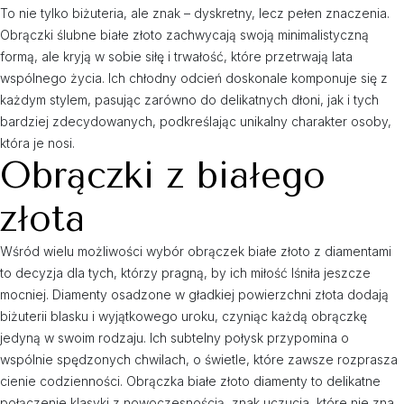
To nie tylko biżuteria, ale znak – dyskretny, lecz pełen znaczenia.
Obrączki ślubne białe złoto zachwycają swoją minimalistyczną
formą, ale kryją w sobie siłę i trwałość, które przetrwają lata
wspólnego życia. Ich chłodny odcień doskonale komponuje się z
każdym stylem, pasując zarówno do delikatnych dłoni, jak i tych
bardziej zdecydowanych, podkreślając unikalny charakter osoby,
która je nosi.
Obrączki z białego
złota
Wśród wielu możliwości wybór obrączek białe złoto z diamentami
to decyzja dla tych, którzy pragną, by ich miłość lśniła jeszcze
mocniej. Diamenty osadzone w gładkiej powierzchni złota dodają
biżuterii blasku i wyjątkowego uroku, czyniąc każdą obrączkę
jedyną w swoim rodzaju. Ich subtelny połysk przypomina o
wspólnie spędzonych chwilach, o świetle, które zawsze rozprasza
cienie codzienności. Obrączka białe złoto diamenty to delikatne
połączenie klasyki z nowoczesnością, znak uczucia, które nie zna