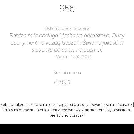
956
Ostatnio dodana ocena
Bardzo miła obsługa i fachowe doradztwo. Duży
asortyment na każdą kieszeń. Świetna jakość w
stosunku do ceny. Polecam !!!
- Marcin, 17.03.2021
Średnia ocena
4.38
/ 5
Zobacz także
:
biżuteria na rocznicę ślubu dla żony
|
zawieszka na łańcuszek
|
teksty na obrączki
|
pierścionek zaręczynowy z diamentem czy brylantem
|
pierścionki obrączki