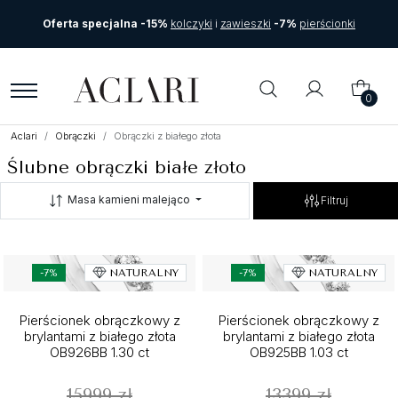
Oferta specjalna -15%
kolczyki
i
zawieszki
-7%
pierścionki
0
Aclari
Obrączki
Obrączki z białego złota
Ślubne obrączki białe złoto
Masa kamieni malejąco
Filtruj
-7%
NATURALNY
-7%
NATURALNY
Pierścionek obrączkowy z
Pierścionek obrączkowy z
brylantami z białego złota
brylantami z białego złota
OB926BB 1.30 ct
OB925BB 1.03 ct
15999 zł
13399 zł