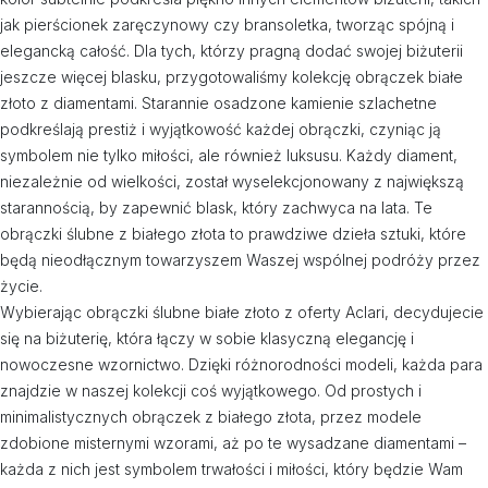
jak pierścionek zaręczynowy czy bransoletka, tworząc spójną i
elegancką całość. Dla tych, którzy pragną dodać swojej biżuterii
jeszcze więcej blasku, przygotowaliśmy kolekcję obrączek białe
złoto z diamentami. Starannie osadzone kamienie szlachetne
podkreślają prestiż i wyjątkowość każdej obrączki, czyniąc ją
symbolem nie tylko miłości, ale również luksusu. Każdy diament,
niezależnie od wielkości, został wyselekcjonowany z największą
starannością, by zapewnić blask, który zachwyca na lata. Te
obrączki ślubne z białego złota to prawdziwe dzieła sztuki, które
będą nieodłącznym towarzyszem Waszej wspólnej podróży przez
życie.
Wybierając obrączki ślubne białe złoto z oferty Aclari, decydujecie
się na biżuterię, która łączy w sobie klasyczną elegancję i
nowoczesne wzornictwo. Dzięki różnorodności modeli, każda para
znajdzie w naszej kolekcji coś wyjątkowego. Od prostych i
minimalistycznych obrączek z białego złota, przez modele
zdobione misternymi wzorami, aż po te wysadzane diamentami –
każda z nich jest symbolem trwałości i miłości, który będzie Wam