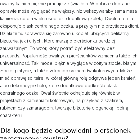
owalny kamień pięknie pracuje ze światłem. W dobrze dobranej
oprawie może wyglądać na większy, niż wskazywałaby sama masa
kamienia, co dla wielu osób jest dodatkową zaletą. Owalna forma
eksponuje blask centralnego oczka, a przy tym nie przytłacza dłoni.
Dzięki temu sprawdza się zarówno u kobiet lubiących delikatną
biżuterię, jak i u tych, które marzą o pierścionku bardziej
zauważalnym. To wzór, który potrafi być efektowny bez
przesady. Popularność owalnych pierścionków wzmacnia także ich
uniwersalność. Taki model pięknie wygląda w żółtym złocie, białym
złocie, platynie, a także w kompozycjach dwukolorowych. Może
mieć oprawę solitaire, w której główną rolę odgrywa jeden kamień,
albo dekoracyjne halo, które dodatkowo podkreśla blask
centralnego oczka. Owal świetnie odnajduje się również w
projektach z kamieniami kolorowymi, na przykład z szafirem,
rubinem czy szmaragdem, tworząc biżuterię elegancką i pełną
charakteru.
Dla kogo będzie odpowiedni pierścionek
zaręczynowy owalny?