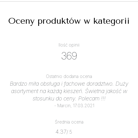
Oceny produktów w kategorii
Ilość opinii
369
Ostatnio dodana ocena
Bardzo miła obsługa i fachowe doradztwo. Duży
asortyment na każdą kieszeń. Świetna jakość w
stosunku do ceny. Polecam !!!
- Marcin, 17.03.2021
Średnia ocena
4.37
/ 5