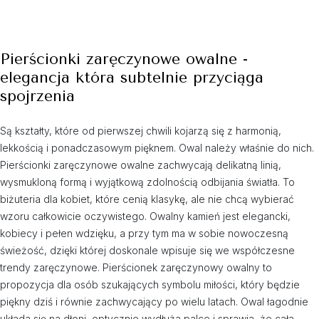
Pierścionki zaręczynowe owalne -
elegancja która subtelnie przyciąga
spojrzenia
Są kształty, które od pierwszej chwili kojarzą się z harmonią,
lekkością i ponadczasowym pięknem. Owal należy właśnie do nich.
Pierścionki zaręczynowe owalne zachwycają delikatną linią,
wysmukloną formą i wyjątkową zdolnością odbijania światła. To
biżuteria dla kobiet, które cenią klasykę, ale nie chcą wybierać
wzoru całkowicie oczywistego. Owalny kamień jest elegancki,
kobiecy i pełen wdzięku, a przy tym ma w sobie nowoczesną
świeżość, dzięki której doskonale wpisuje się we współczesne
trendy zaręczynowe. Pierścionek zaręczynowy owalny to
propozycja dla osób szukających symbolu miłości, który będzie
piękny dziś i równie zachwycający po wielu latach. Owal łagodnie
układa się na dłoni, optycznie wydłuża palce i sprawia, że cała