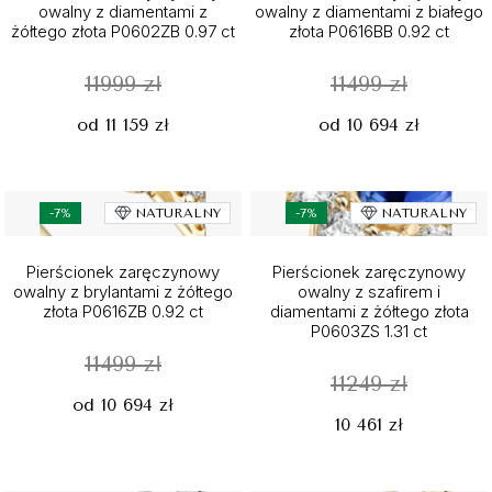
owalny z diamentami z
owalny z diamentami z białego
żółtego złota P0602ZB 0.97 ct
złota P0616BB 0.92 ct
11999 zł
11499 zł
od 11 159 zł
od 10 694 zł
-7%
NATURALNY
-7%
NATURALNY
Pierścionek zaręczynowy
Pierścionek zaręczynowy
owalny z brylantami z żółtego
owalny z szafirem i
złota P0616ZB 0.92 ct
diamentami z żółtego złota
P0603ZS 1.31 ct
11499 zł
11249 zł
od 10 694 zł
10 461 zł