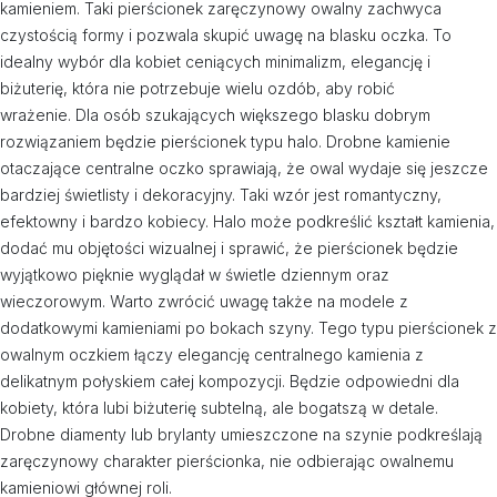
kamieniem. Taki pierścionek zaręczynowy owalny zachwyca
czystością formy i pozwala skupić uwagę na blasku oczka. To
idealny wybór dla kobiet ceniących minimalizm, elegancję i
biżuterię, która nie potrzebuje wielu ozdób, aby robić
wrażenie. Dla osób szukających większego blasku dobrym
rozwiązaniem będzie pierścionek typu halo. Drobne kamienie
otaczające centralne oczko sprawiają, że owal wydaje się jeszcze
bardziej świetlisty i dekoracyjny. Taki wzór jest romantyczny,
efektowny i bardzo kobiecy. Halo może podkreślić kształt kamienia,
dodać mu objętości wizualnej i sprawić, że pierścionek będzie
wyjątkowo pięknie wyglądał w świetle dziennym oraz
wieczorowym. Warto zwrócić uwagę także na modele z
dodatkowymi kamieniami po bokach szyny. Tego typu pierścionek z
owalnym oczkiem łączy elegancję centralnego kamienia z
delikatnym połyskiem całej kompozycji. Będzie odpowiedni dla
kobiety, która lubi biżuterię subtelną, ale bogatszą w detale.
Drobne diamenty lub brylanty umieszczone na szynie podkreślają
zaręczynowy charakter pierścionka, nie odbierając owalnemu
kamieniowi głównej roli.