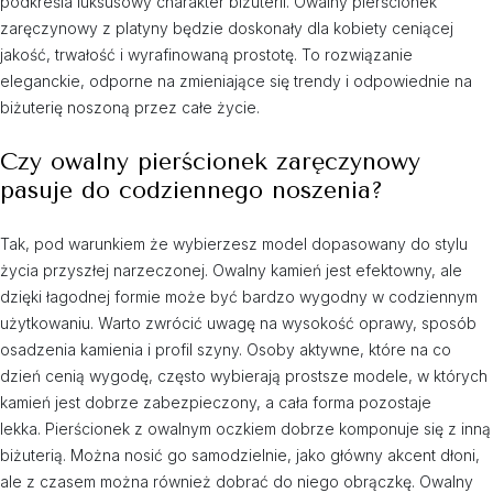
podkreśla luksusowy charakter biżuterii. Owalny pierścionek
zaręczynowy z platyny będzie doskonały dla kobiety ceniącej
jakość, trwałość i wyrafinowaną prostotę. To rozwiązanie
eleganckie, odporne na zmieniające się trendy i odpowiednie na
biżuterię noszoną przez całe życie.
Czy owalny pierścionek zaręczynowy
pasuje do codziennego noszenia?
Tak, pod warunkiem że wybierzesz model dopasowany do stylu
życia przyszłej narzeczonej. Owalny kamień jest efektowny, ale
dzięki łagodnej formie może być bardzo wygodny w codziennym
użytkowaniu. Warto zwrócić uwagę na wysokość oprawy, sposób
osadzenia kamienia i profil szyny. Osoby aktywne, które na co
dzień cenią wygodę, często wybierają prostsze modele, w których
kamień jest dobrze zabezpieczony, a cała forma pozostaje
lekka. Pierścionek z owalnym oczkiem dobrze komponuje się z inną
biżuterią. Można nosić go samodzielnie, jako główny akcent dłoni,
ale z czasem można również dobrać do niego obrączkę. Owalny