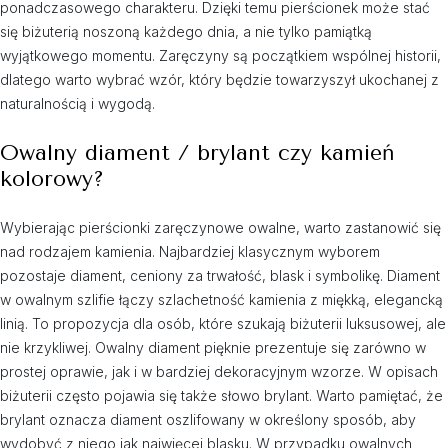
ponadczasowego charakteru. Dzięki temu pierścionek może stać
się biżuterią noszoną każdego dnia, a nie tylko pamiątką
wyjątkowego momentu. Zaręczyny są początkiem wspólnej historii,
dlatego warto wybrać wzór, który będzie towarzyszył ukochanej z
naturalnością i wygodą.
Owalny diament / brylant czy kamień
kolorowy?
Wybierając pierścionki zaręczynowe owalne, warto zastanowić się
nad rodzajem kamienia. Najbardziej klasycznym wyborem
pozostaje diament, ceniony za trwałość, blask i symbolikę. Diament
w owalnym szlifie łączy szlachetność kamienia z miękką, elegancką
linią. To propozycja dla osób, które szukają biżuterii luksusowej, ale
nie krzykliwej. Owalny diament pięknie prezentuje się zarówno w
prostej oprawie, jak i w bardziej dekoracyjnym wzorze. W opisach
biżuterii często pojawia się także słowo brylant. Warto pamiętać, że
brylant oznacza diament oszlifowany w określony sposób, aby
wydobyć z niego jak najwięcej blasku. W przypadku owalnych