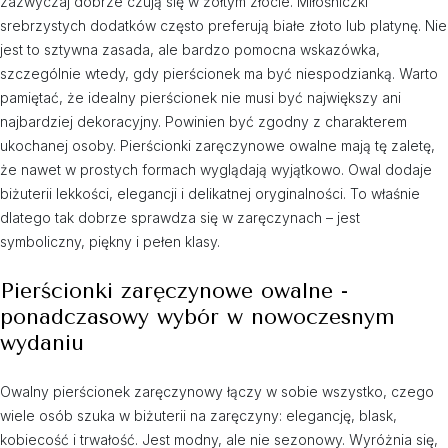
zazwyczaj dobrze czują się w żółtym złocie. Miłośniczki
srebrzystych dodatków często preferują białe złoto lub platynę. Nie
jest to sztywna zasada, ale bardzo pomocna wskazówka,
szczególnie wtedy, gdy pierścionek ma być niespodzianką. Warto
pamiętać, że idealny pierścionek nie musi być największy ani
najbardziej dekoracyjny. Powinien być zgodny z charakterem
ukochanej osoby. Pierścionki zaręczynowe owalne mają tę zaletę,
że nawet w prostych formach wyglądają wyjątkowo. Owal dodaje
biżuterii lekkości, elegancji i delikatnej oryginalności. To właśnie
dlatego tak dobrze sprawdza się w zaręczynach – jest
symboliczny, piękny i pełen klasy.
Pierścionki zaręczynowe owalne -
ponadczasowy wybór w nowoczesnym
wydaniu
Owalny pierścionek zaręczynowy łączy w sobie wszystko, czego
wiele osób szuka w biżuterii na zaręczyny: elegancję, blask,
kobiecość i trwałość. Jest modny, ale nie sezonowy. Wyróżnia się,