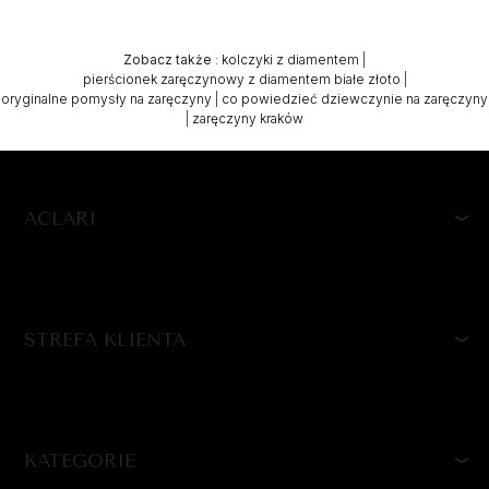
Zobacz także
:
kolczyki z diamentem
|
pierścionek zaręczynowy z diamentem białe złoto
|
oryginalne pomysły na zaręczyny
|
co powiedzieć dziewczynie na zaręczyny
|
zaręczyny kraków
ACLARI
STREFA KLIENTA
KATEGORIE