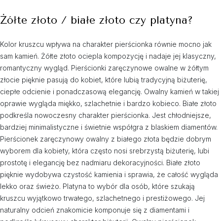
Żółte złoto / białe złoto czy platyna?
Kolor kruszcu wpływa na charakter pierścionka równie mocno jak
sam kamień. Żółte złoto ociepla kompozycję i nadaje jej klasyczny,
romantyczny wygląd. Pierścionki zaręczynowe owalne w żółtym
złocie pięknie pasują do kobiet, które lubią tradycyjną biżuterię,
ciepłe odcienie i ponadczasową elegancję. Owalny kamień w takiej
oprawie wygląda miękko, szlachetnie i bardzo kobieco. Białe złoto
podkreśla nowoczesny charakter pierścionka. Jest chłodniejsze,
bardziej minimalistyczne i świetnie współgra z blaskiem diamentów.
Pierścionek zaręczynowy owalny z białego złota będzie dobrym
wyborem dla kobiety, która często nosi srebrzystą biżuterię, lubi
prostotę i elegancję bez nadmiaru dekoracyjności. Białe złoto
pięknie wydobywa czystość kamienia i sprawia, że całość wygląda
lekko oraz świeżo. Platyna to wybór dla osób, które szukają
kruszcu wyjątkowo trwałego, szlachetnego i prestiżowego. Jej
naturalny odcień znakomicie komponuje się z diamentami i