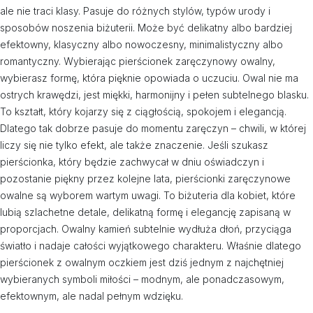
ale nie traci klasy. Pasuje do różnych stylów, typów urody i
sposobów noszenia biżuterii. Może być delikatny albo bardziej
efektowny, klasyczny albo nowoczesny, minimalistyczny albo
romantyczny. Wybierając pierścionek zaręczynowy owalny,
wybierasz formę, która pięknie opowiada o uczuciu. Owal nie ma
ostrych krawędzi, jest miękki, harmonijny i pełen subtelnego blasku.
To kształt, który kojarzy się z ciągłością, spokojem i elegancją.
Dlatego tak dobrze pasuje do momentu zaręczyn – chwili, w której
liczy się nie tylko efekt, ale także znaczenie. Jeśli szukasz
pierścionka, który będzie zachwycał w dniu oświadczyn i
pozostanie piękny przez kolejne lata, pierścionki zaręczynowe
owalne są wyborem wartym uwagi. To biżuteria dla kobiet, które
lubią szlachetne detale, delikatną formę i elegancję zapisaną w
proporcjach. Owalny kamień subtelnie wydłuża dłoń, przyciąga
światło i nadaje całości wyjątkowego charakteru. Właśnie dlatego
pierścionek z owalnym oczkiem jest dziś jednym z najchętniej
wybieranych symboli miłości – modnym, ale ponadczasowym,
efektownym, ale nadal pełnym wdzięku.