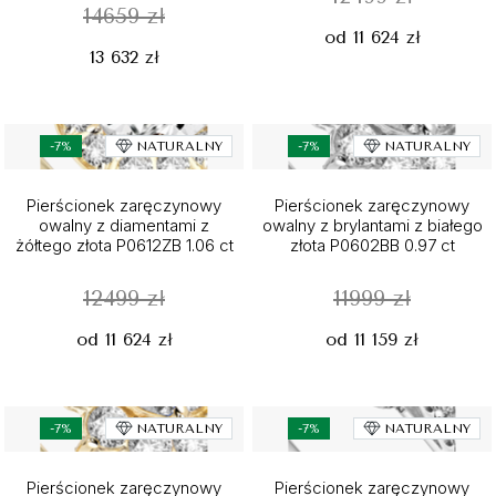
14659 zł
od 11 624 zł
13 632 zł
-7%
NATURALNY
-7%
NATURALNY
Pierścionek zaręczynowy
Pierścionek zaręczynowy
owalny z diamentami z
owalny z brylantami z białego
żółtego złota P0612ZB 1.06 ct
złota P0602BB 0.97 ct
12499 zł
11999 zł
od 11 624 zł
od 11 159 zł
-7%
NATURALNY
-7%
NATURALNY
Pierścionek zaręczynowy
Pierścionek zaręczynowy