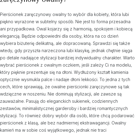
Pierścionek zaręczynowy owalny to wybór dla kobiety, która lubi
piękno wyrażone w subtelny sposób. Nie jest to forma przesadna
ani przypadkowa. Owal kojarzy się z harmonią, spokojem i kobiecą
elegancją. Będzie odpowiedni dla osoby, która na co dzień
wybiera biżuterię delikatną, ale dopracowaną. Sprawdzi się także
wtedy, gdy przyszła narzeczona lubi klasykę, jednak chętnie sięga
po detale nadające stylizacji bardziej indywidualny charakter. Warto
wybrać pierścionek z owalnym oczkiem, jeśli zależy Ci na modelu,
który pięknie prezentuje się na dłoni. Wydłużony kształt kamienia
optycznie wysmukla palce i nadaje dłoni lekkości. To jedna z tych
cech, które sprawiają, że owalne pierścionki zaręczynowe są tak
wdzięczne w noszeniu. Nie dominują stylizacji, ale zawsze są
zauważalne. Pasują do eleganckich sukienek, codziennych
zestawów, minimalistycznej garderoby i bardziej romantycznych
stylizacji. To również dobry wybór dla osób, które chcą podarować
pierścionek z klasą, ale bez nadmiernej ekstrawagancji. Owalny
kamień ma w sobie coś wyjątkowego, jednak nie traci