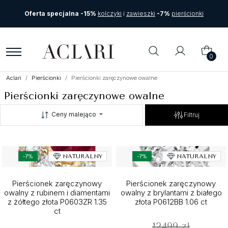
Oferta specjalna -15%
kolczyki
i
zawieszki
-7%
pierścionki
0
Aclari
Pierścionki
Pierścionki zaręczynowe owalne
Pierścionki zaręczynowe owalne
Ceny malejąco
Filtruj
-7%
NATURALNY
-7%
NATURALNY
Pierścionek zaręczynowy
Pierścionek zaręczynowy
owalny z rubinem i diamentami
owalny z brylantami z białego
z żółtego złota P0603ZR 1.35
złota P0612BB 1.06 ct
ct
12499 zł