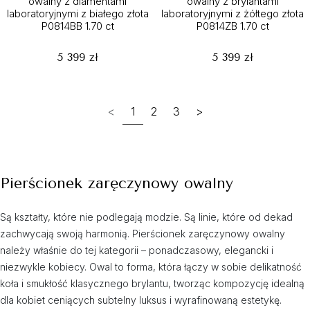
owalny z diamentami
owalny z brylantami
laboratoryjnymi z białego złota
laboratoryjnymi z żółtego złota
P0814BB 1.70 ct
P0814ZB 1.70 ct
5 399 zł
5 399 zł
<
1
2
3
>
Pierścionek zaręczynowy owalny
Są kształty, które nie podlegają modzie. Są linie, które od dekad
zachwycają swoją harmonią. Pierścionek zaręczynowy owalny
należy właśnie do tej kategorii – ponadczasowy, elegancki i
niezwykle kobiecy. Owal to forma, która łączy w sobie delikatność
koła i smukłość klasycznego brylantu, tworząc kompozycję idealną
dla kobiet ceniących subtelny luksus i wyrafinowaną estetykę.