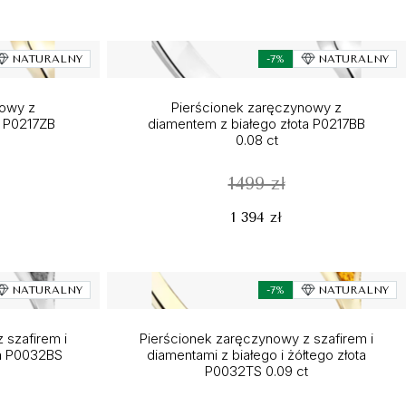
NATURALNY
-7%
NATURALNY
nowy z
Pierścionek zaręczynowy z
a P0217ZB
diamentem z białego złota P0217BB
0.08 ct
1499 zł
1 394 zł
NATURALNY
-7%
NATURALNY
 szafirem i
Pierścionek zaręczynowy z szafirem i
ta P0032BS
diamentami z białego i żółtego złota
P0032TS 0.09 ct