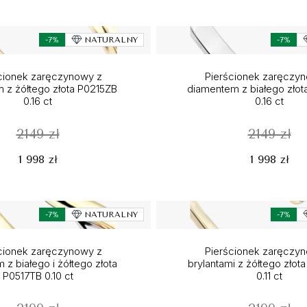
-7%
NATURALNY
-7%
cionek zaręczynowy z
Pierścionek zaręczy
m z żółtego złota P0215ZB
diamentem z białego złot
0.16 ct
0.16 ct
2149 zł
2149 zł
1 998 zł
1 998 zł
-7%
NATURALNY
-7%
cionek zaręczynowy z
Pierścionek zaręczy
 z białego i żółtego złota
brylantami z żółtego zło
P0517TB 0.10 ct
0.11 ct