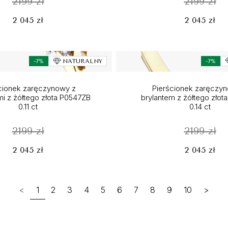
2199 zł
2199 zł
2 045 zł
2 045 zł
-7%
NATURALNY
-7%
cionek zaręczynowy z
Pierścionek zaręczy
i z żółtego złota P0547ZB
brylantem z żółtego złot
0.11 ct
0.14 ct
2199 zł
2199 zł
2 045 zł
2 045 zł
<
1
2
3
4
5
6
7
8
9
10
>