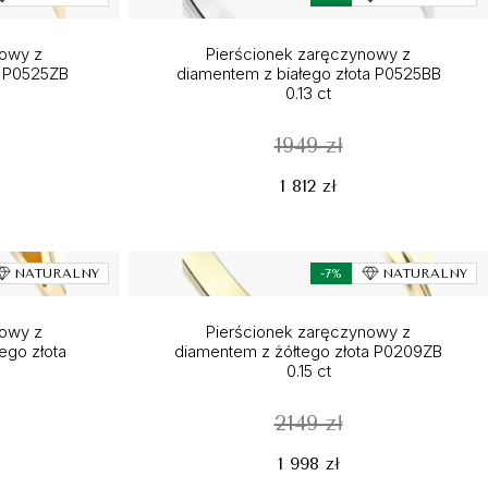
nowy z
Pierścionek zaręczynowy z
a P0525ZB
diamentem z białego złota P0525BB
0.13 ct
1949 zł
1 812 zł
NATURALNY
-7%
NATURALNY
nowy z
Pierścionek zaręczynowy z
tego złota
diamentem z żółtego złota P0209ZB
0.15 ct
2149 zł
1 998 zł