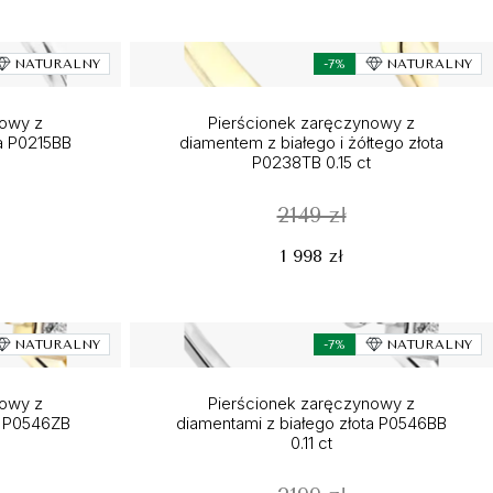
NATURALNY
-7%
NATURALNY
nowy z
Pierścionek zaręczynowy z
a P0215BB
diamentem z białego i żółtego złota
P0238TB 0.15 ct
2149 zł
1 998 zł
NATURALNY
-7%
NATURALNY
nowy z
Pierścionek zaręczynowy z
ta P0546ZB
diamentami z białego złota P0546BB
0.11 ct