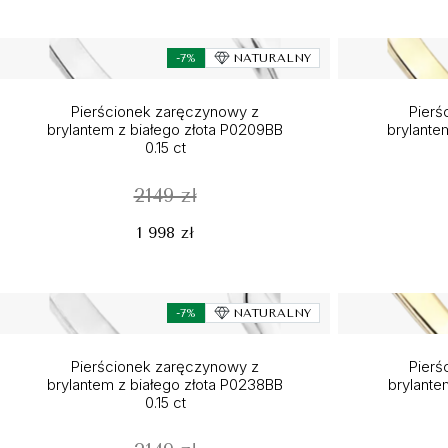
-7%
NATURALNY
Pierścionek zaręczynowy z
Pierś
brylantem z białego złota P0209BB
brylante
0.15 ct
2149 zł
1 998 zł
-7%
NATURALNY
Pierścionek zaręczynowy z
Pierś
brylantem z białego złota P0238BB
brylantem
0.15 ct