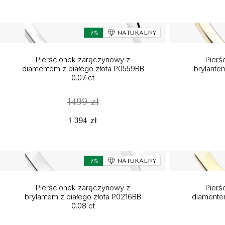
-7%
NATURALNY
Pierścionek zaręczynowy z
Pierś
diamentem z białego złota P0559BB
brylante
0.07 ct
1499 zł
1 394 zł
-7%
NATURALNY
Pierścionek zaręczynowy z
Pierś
brylantem z białego złota P0216BB
diamentem
0.08 ct