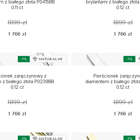
m z białego złota P0415BB
brylantami z białego zło
0.11 ct
0.12 ct
1899 zł
1899 zł
1 766 zł
1 766 zł
-7%
NATURALNY
-7%
cionek zaręczynowy z
Pierścionek zaręczy
m z białego złota P0239BB
diamentem z białego złot
0.12 ct
0.12 ct
1899 zł
1899 zł
1 766 zł
1 766 zł
-7%
NATURALNY
-7%