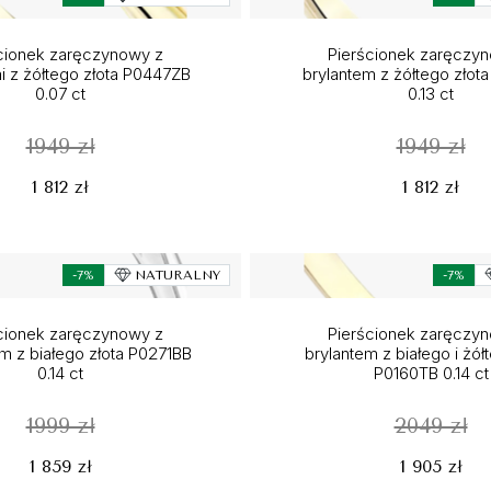
cionek zaręczynowy z
Pierścionek zaręczy
i z żółtego złota P0447ZB
brylantem z żółtego złot
0.07 ct
0.13 ct
1949 zł
1949 zł
1 812 zł
1 812 zł
-7%
NATURALNY
-7%
cionek zaręczynowy z
Pierścionek zaręczy
m z białego złota P0271BB
brylantem z białego i żół
0.14 ct
P0160TB 0.14 ct
1999 zł
2049 zł
1 859 zł
1 905 zł