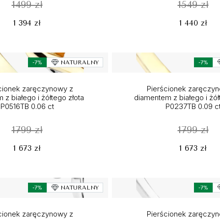
1499 zł
1549 zł
1 394 zł
1 440 zł
-7%
NATURALNY
-7%
cionek zaręczynowy z
Pierścionek zaręczy
 z białego i żółtego złota
diamentem z białego i żół
P0516TB 0.06 ct
P0237TB 0.09 c
1799 zł
1799 zł
1 673 zł
1 673 zł
-7%
NATURALNY
-7%
cionek zaręczynowy z
Pierścionek zaręczy