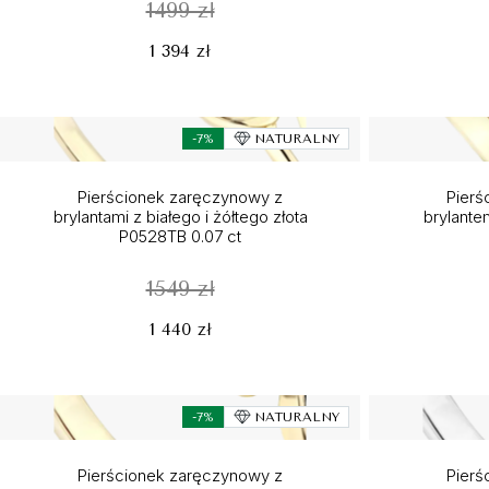
1499 zł
1 394 zł
-7%
NATURALNY
Pierścionek zaręczynowy z
Pierś
brylantami z białego i żółtego złota
brylantem
P0528TB 0.07 ct
1549 zł
1 440 zł
-7%
NATURALNY
Pierścionek zaręczynowy z
Pierś