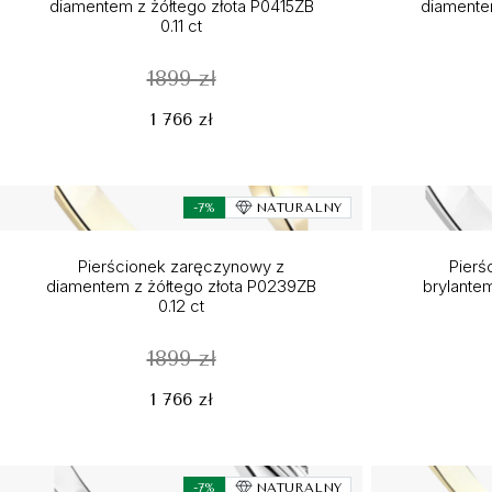
diamentem z żółtego złota P0415ZB
diamente
0.11 ct
1899 zł
1 766 zł
-7%
NATURALNY
Pierścionek zaręczynowy z
Pierś
diamentem z żółtego złota P0239ZB
brylante
0.12 ct
1899 zł
1 766 zł
-7%
NATURALNY