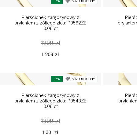
-7%
NATURALNY
Pierścionek zaręczynowy z
Pierś
brylantem z żółtego złota P0562ZB
brylante
0.06 ct
1299 zł
1 208 zł
-7%
NATURALNY
Pierścionek zaręczynowy z
Pierś
brylantem z żółtego złota P0543ZB
brylante
0.06 ct
1399 zł
1 301 zł