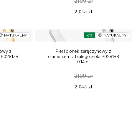
2199 zł
2 045 zł
NATURALNY
-7%
NATURALNY
nowy z
Pierścionek zaręczynowy z
a P0281ZB
diamentem z białego złota P0281BB
0.14 ct
2199 zł
2 045 zł