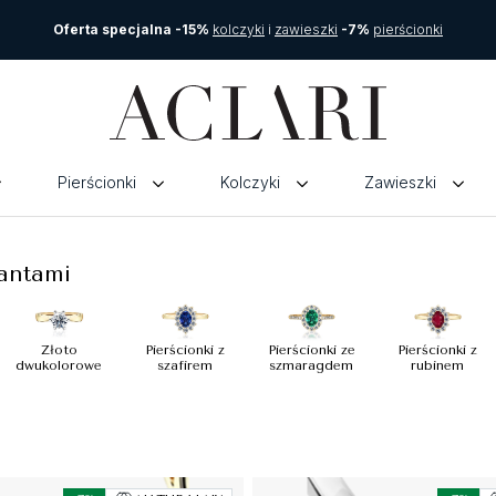
Oferta specjalna -15%
kolczyki
i
zawieszki
-7%
pierścionki
Pierścionki
Kolczyki
Zawieszki
lantami
Złoto
Pierścionki z
Pierścionki ze
Pierścionki z
dwukolorowe
szafirem
szmaragdem
rubinem