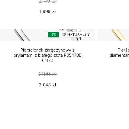
2149 zł
1 998 zł
-7%
NATURALNY
Pierścionek zaręczynowy z
Pierś
brylantami z białego złota P0547BB
diamentam
0.11 ct
2199 zł
2 045 zł