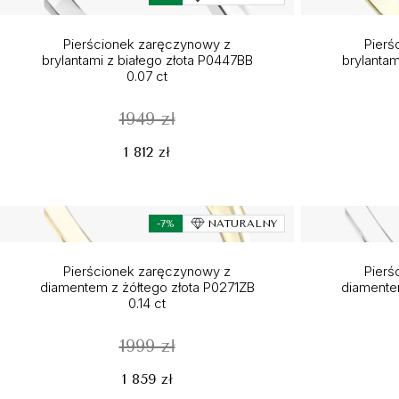
Pierścionek zaręczynowy z
Pierś
brylantami z białego złota P0447BB
brylantam
0.07 ct
1949 zł
1 812 zł
-7%
NATURALNY
Pierścionek zaręczynowy z
Pierś
diamentem z żółtego złota P0271ZB
diamente
0.14 ct
1999 zł
1 859 zł