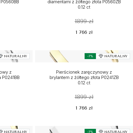
ta P0560BB
diamentami z żółtego złota P0560ZB
0.12 ct
1899 zł
1 766 zł
NATURALNY
-7%
NATURALNY
nowy z
Pierścionek zaręczynowy z
a P0241BB
brylantem z żółtego złota P0241ZB
0.12 ct
1899 zł
1 766 zł
NATURALNY
-7%
NATURALNY