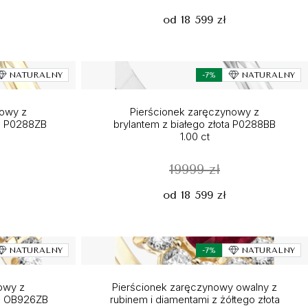
od 18 599 zł
NATURALNY
-7%
NATURALNY
nowy z
Pierścionek zaręczynowy z
ta P0288ZB
brylantem z białego złota P0288BB
1.00 ct
19999 zł
od 18 599 zł
NATURALNY
-7%
NATURALNY
owy z
Pierścionek zaręczynowy owalny z
ta OB926ZB
rubinem i diamentami z żółtego złota