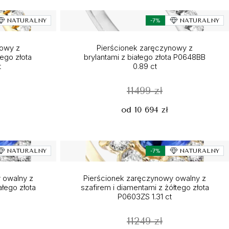
NATURALNY
-7%
NATURALNY
nowy z
Pierścionek zaręczynowy z
tego złota
brylantami z białego złota P0648BB
t
0.89 ct
11499 zł
od 10 694 zł
NATURALNY
-7%
NATURALNY
 owalny z
Pierścionek zaręczynowy owalny z
ałego złota
szafirem i diamentami z żółtego złota
P0603ZS 1.31 ct
11249 zł