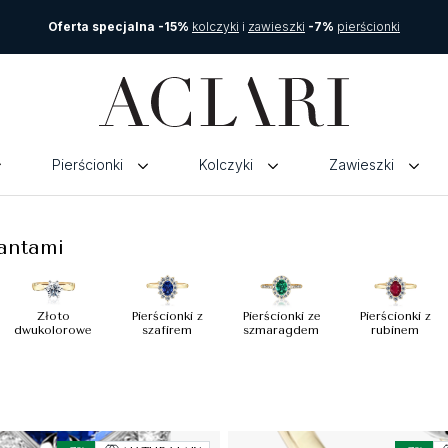
Oferta specjalna -15%
kolczyki
i
zawieszki
-7%
pierścionki
Pierścionki
Kolczyki
Zawieszki
lantami
Złoto
Pierścionki z
Pierścionki ze
Pierścionki z
dwukolorowe
szafirem
szmaragdem
rubinem