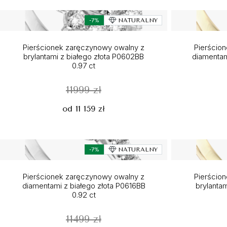
-7%
NATURALNY
Pierścionek zaręczynowy owalny z
Pierścio
brylantami z białego złota P0602BB
diamentam
0.97 ct
11999 zł
od 11 159 zł
-7%
NATURALNY
Pierścionek zaręczynowy owalny z
Pierścio
diamentami z białego złota P0616BB
brylantam
0.92 ct
11499 zł