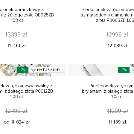
ścionek obrączkowy z
Pierścionek zaręczynowy
i z żółtego złota OB925ZB
szmaragdem i diamentami
1.03 ct
złota P0603ZE 1.03
13399 zł
12999 zł
12 461 zł
12 089 zł
-7%
NATURALNY
-7%
nek zaręczynowy owalny z
Pierścionek zaręczy
i z żółtego złota P0612ZB
brylantami z białego zło
1.06 ct
1.05 ct
12499 zł
11999 zł
od 11 624 zł
11 159 zł