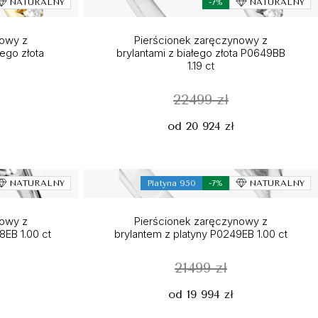
NATURALNY
-7%
NATURALNY
nowy z
Pierścionek zaręczynowy z
tego złota
brylantami z białego złota P0649BB
1.19 ct
22499 zł
od 20 924 zł
NATURALNY
Platyna 950
-7%
NATURALNY
nowy z
Pierścionek zaręczynowy z
EB 1.00 ct
brylantem z platyny P0249EB 1.00 ct
21499 zł
od 19 994 zł