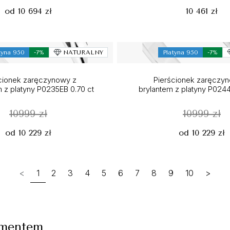
od 10 694 zł
10 461 zł
tyna 950
-7%
NATURALNY
Platyna 950
-7%
cionek zaręczynowy z
Pierścionek zaręczy
 z platyny P0235EB 0.70 ct
brylantem z platyny P0244
10999 zł
10999 zł
od 10 229 zł
od 10 229 zł
<
1
2
3
4
5
6
7
8
9
10
>
amentem