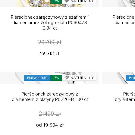
-7%
NATURALNY
Pierścionek zaręczynowy z szafirem i
Pierścione
diamentami z żółtego złota P0604ZS
diamentam
2.34 ct
29799 zł
27 713 zł
Platyna 950
-7%
NATURALNY
Pla
Pierścionek zaręczynowy z
Pierś
diamentem z platyny P0226EB 1.00 ct
brylantem
21499 zł
od 19 994 zł