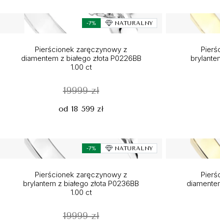
-7%
NATURALNY
Pierścionek zaręczynowy z
Pierś
diamentem z białego złota P0226BB
brylantem
1.00 ct
19999 zł
od 18 599 zł
-7%
NATURALNY
Pierścionek zaręczynowy z
Pierś
brylantem z białego złota P0236BB
diamentem
1.00 ct
19999 zł