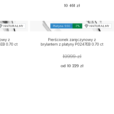
10 461 zł
NATURALNY
Platyna 950
-7%
NATURALNY
nowy z
Pierścionek zaręczynowy z
EB 0.70 ct
brylantem z platyny P0247EB 0.70 ct
10999 zł
od 10 229 zł