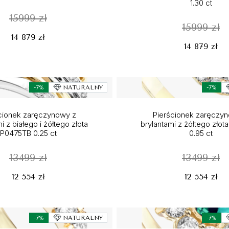
1.30 ct
15999 zł
15999 zł
14 879 zł
14 879 zł
-7%
NATURALNY
-7%
cionek zaręczynowy z
Pierścionek zaręczy
i z białego i żółtego złota
brylantami z żółtego zło
P0475TB 0.25 ct
0.95 ct
13499 zł
13499 zł
12 554 zł
12 554 zł
-7%
NATURALNY
-7%