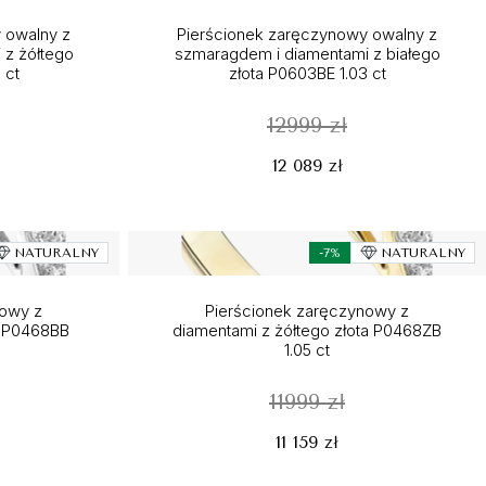
 owalny z
Pierścionek zaręczynowy owalny z
 z żółtego
szmaragdem i diamentami z białego
 ct
złota P0603BE 1.03 ct
12999 zł
12 089 zł
NATURALNY
-7%
NATURALNY
nowy z
Pierścionek zaręczynowy z
ta P0468BB
diamentami z żółtego złota P0468ZB
1.05 ct
11999 zł
11 159 zł