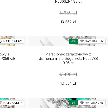
P0603ZR 1.35 ct
14659 zł
13 632 zł
NATURALNY
-7%
NATURALNY
nowy z
Pierścionek zaręczynowy z
ta P0567ZB
diamentami z białego złota P0567BB
0.95 ct
13499 zł
12 554 zł
NATURALNY
-7%
NATURALNY