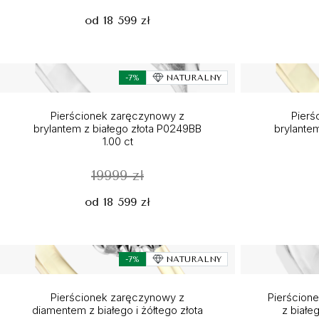
od 18 599 zł
-7%
NATURALNY
Pierścionek zaręczynowy z
Pierś
brylantem z białego złota P0249BB
brylante
1.00 ct
19999 zł
od 18 599 zł
-7%
NATURALNY
Pierścionek zaręczynowy z
Pierścion
diamentem z białego i żółtego złota
z białe