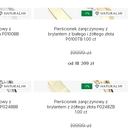
NATURALNY
-7%
NATURALNY
nowy z
Pierścionek zaręczynowy z
a P0100BB
brylantem z białego i żółtego złota
P0100TB 1.00 ct
19999 zł
od 18 599 zł
NATURALNY
-7%
NATURALNY
nowy z
Pierścionek zaręczynowy z
a P0248BB
brylantem z żółtego złota P0248ZB
1.00 ct
19999 zł