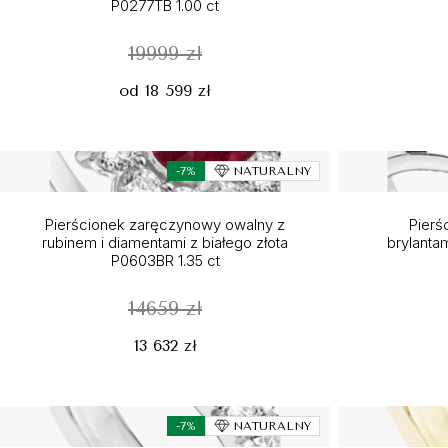
P0277TB 1.00 ct
19999 zł
od 18 599 zł
-7%
NATURALNY
Pierścionek zaręczynowy owalny z
Pierś
rubinem i diamentami z białego złota
brylantam
P0603BR 1.35 ct
14659 zł
13 632 zł
-7%
NATURALNY