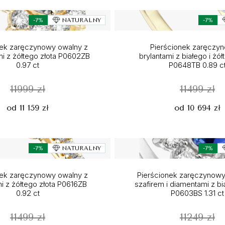
-7%
NATURALNY
-7%
nek zaręczynowy owalny z
Pierścionek zaręczy
i z żółtego złota P0602ZB
brylantami z białego i żół
0.97 ct
P0648TB 0.89 c
11999 zł
11499 zł
od 11 159 zł
od 10 694 zł
-7%
NATURALNY
-7%
nek zaręczynowy owalny z
Pierścionek zaręczynowy
i z żółtego złota P0616ZB
szafirem i diamentami z bi
0.92 ct
P0603BS 1.31 ct
11499 zł
11249 zł