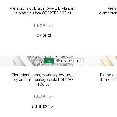
Pierścionek obrączkowy z brylantami
Pier
z białego złota OB925BB 1.03 ct
diamentam
13399 zł
12 461 zł
-7%
NATURALNY
Pierścionek zaręczynowy owalny z
Pierścio
brylantami z białego złota P0612BB
diamentam
1.06 ct
12499 zł
od 11 624 zł