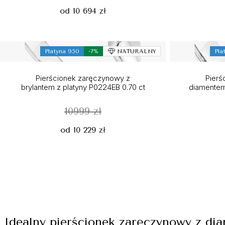
od 10 694 zł
Platyna 950
-7%
NATURALNY
Pla
Pierścionek zaręczynowy z
Pierś
brylantem z platyny P0224EB 0.70 ct
diamentem
10999 zł
od 10 229 zł
Idealny pierścionek zaręczynowy z di