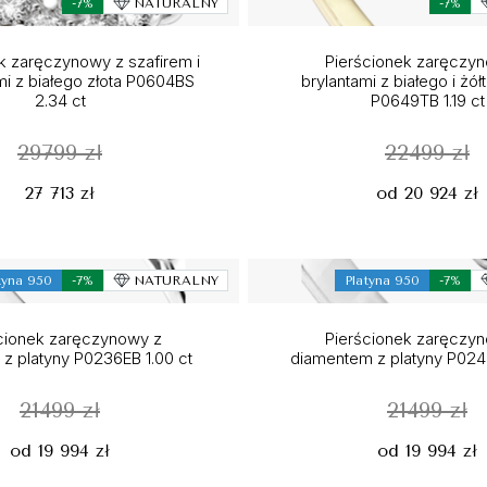
-7%
NATURALNY
-7%
k zaręczynowy z szafirem i
Pierścionek zaręczy
i z białego złota P0604BS
brylantami z białego i żół
2.34 ct
P0649TB 1.19 ct
29799 zł
22499 zł
27 713 zł
od 20 924 zł
tyna 950
-7%
NATURALNY
Platyna 950
-7%
cionek zaręczynowy z
Pierścionek zaręczy
 z platyny P0236EB 1.00 ct
diamentem z platyny P0248
21499 zł
21499 zł
od 19 994 zł
od 19 994 zł