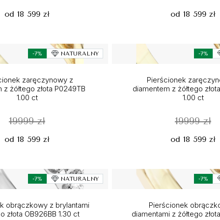
od 18 599 zł
od 18 599 zł
-7%
NATURALNY
-7%
cionek zaręczynowy z
Pierścionek zaręczy
m z żółtego złota P0249TB
diamentem z żółtego zło
1.00 ct
1.00 ct
19999 zł
19999 zł
od 18 599 zł
od 18 599 zł
-7%
NATURALNY
-7%
ek obrączkowy z brylantami
Pierścionek obrączk
go złota OB926BB 1.30 ct
diamentami z żółtego zło