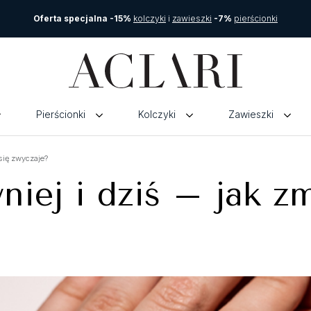
Oferta specjalna -15%
kolczyki
i
zawieszki
-7%
pierścionki
Pierścionki
Kolczyki
Zawieszki
 się zwyczaje?
iej i dziś – jak zm