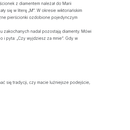
ścionek z diamentem należał do Marii
ły się w literę „M”. W okresie wiktoriańskim
yczne pierścionki ozdobione pojedynczym
u zakochanych nadal pozostają diamenty. Mówi
o i pyta: „Czy wyjdziesz za mnie”. Gdy w
ć się tradycji, czy macie luźniejsze podejście,