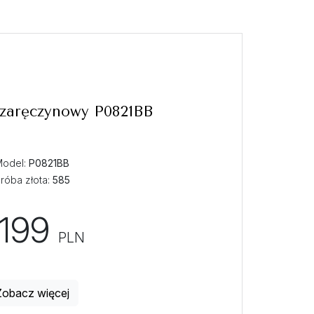
 zaręczynowy P0821BB
Model:
P0821BB
róba złota:
585
199
PLN
Zobacz więcej