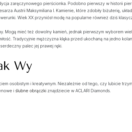
dycja zaręczynowego pierścionka. Podobno pierwszy w historii pier
arza Austrii Maksymiliana I. Kamienie, które zdobiły biżuterię, układa
rawerunki. Wiek XX przyniósł modę na popularne również dziś klas
my. Mogą mieć też dowolny kamień, jednak pierwszym wyborem wiel
 miłość. Tradycyjnie mężczyzna klęka przed ukochaną na jedno kolan
serdeczny palec jej prawej ręki.
jak Wy
iem osobistym i kreatywnym. Niezależnie od tego, czy lubicie trzyma
zynowe i
ślubne obrączki
znajdziecie w ACLARI Diamonds.