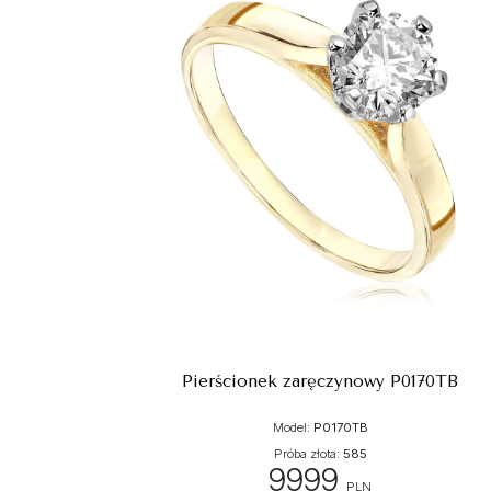
Pierścionek zaręczynowy P0170TB
Model:
P0170TB
Próba złota:
585
9999
PLN