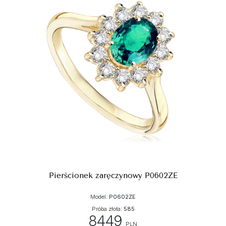
Pierścionek zaręczynowy P0602ZE
Model:
P0602ZE
Próba złota:
585
8449
PLN