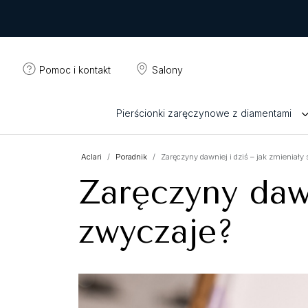
Pomoc i kontakt
Salony
Pierścionki zaręczynowe z diamentami
Aclari
Poradnik
Zaręczyny dawniej i dziś – jak zmieniały
Zaręczyny dawn
zwyczaje?