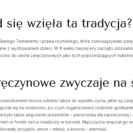
się wzięła ta tradycja?
tarego Testamentu i prawa rzymskiego, które zobowiązywało parę 
zane z wychowaniem dzieci. W III wieku naszej ery zaczęto utożsam
rócono do umów zaręczynowych jako tych poprzedzających małżeńs
ręczynowe zwyczaje na 
 z powodzeniem można odnieść także do aspektu życia, jakim są zarę
aręczali się na osobności, po czym organizowano rodzinne spotkanie
ii było także wręczenie prezentów – pierścionka dla narzeczonej 
 kamień w formie serca osadzony w koronie. Mężczyzna wręczał go 
zowały przyjaźń, serce – miłość, a korona – wierność.