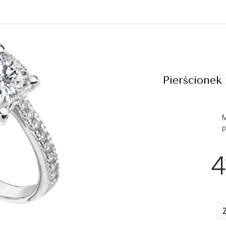
Pierścionek
P
4