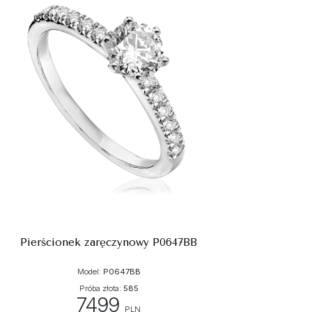
Pierścionek zaręczynowy P0647BB
Model:
P0647BB
Próba złota:
585
7499
PLN