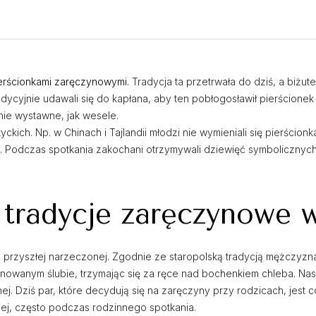
erścionkami zaręczynowymi
. Tradycja ta przetrwała do dziś, a biżu
radycyjnie udawali się do kapłana, aby ten pobłogosławił pierścio
ie wystawne, jak wesele.
kich. Np. w Chinach i Tajlandii młodzi nie wymieniali się pierścionk
o. Podczas spotkania zakochani otrzymywali dziewięć symboliczny
ę tradycje zaręczynowe 
zyszłej narzeczonej. Zgodnie ze staropolską tradycją mężczyzna p
lanowanym ślubie, trzymając się za ręce nad bochenkiem chleba. Nas
nej. Dziś par, które decydują się na zaręczyny przy rodzicach, jest
iej, często podczas rodzinnego spotkania.