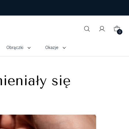
0
Obrączki
Okazje
ieniały się