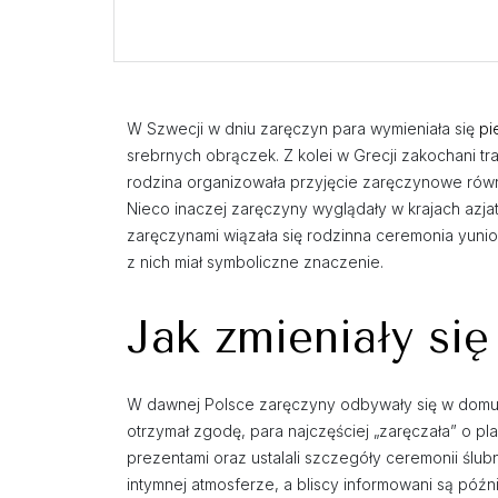
W Szwecji w dniu zaręczyn para wymieniała się
pi
srebrnych obrączek. Z kolei w Grecji zakochani t
rodzina organizowała przyjęcie zaręczynowe równ
Nieco inaczej zaręczyny wyglądały w krajach azjatyc
zaręczynami wiązała się rodzinna ceremonia yuni
z nich miał symboliczne znaczenie.
Jak zmieniały si
W dawnej Polsce zaręczyny odbywały się w domu pr
otrzymał zgodę, para najczęściej „zaręczała” o p
prezentami oraz ustalali szczegóły ceremonii ślub
intymnej atmosferze, a bliscy informowani są późn