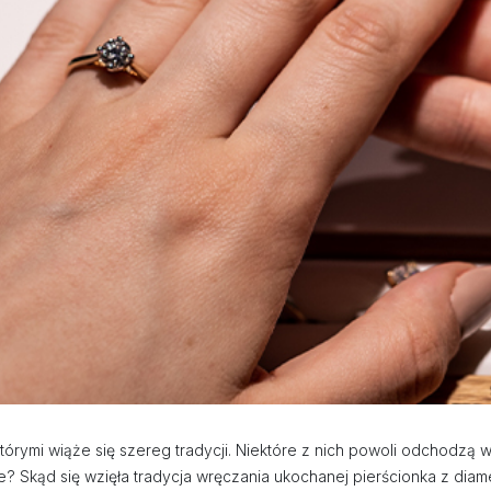
tórymi wiąże się szereg tradycji. Niektóre z nich powoli odchodzą 
e? Skąd się wzięła tradycja wręczania ukochanej pierścionka z di