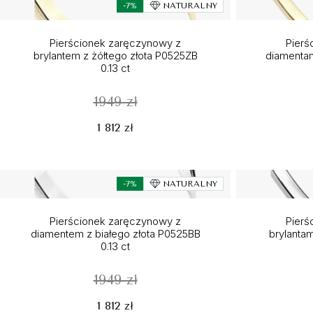
-7%
NATURALNY
Pierścionek zaręczynowy z
Pierś
brylantem z żółtego złota P0525ZB
diamentam
0.13 ct
1949 zł
1 812 zł
-7%
NATURALNY
Pierścionek zaręczynowy z
Pierś
diamentem z białego złota P0525BB
brylantam
0.13 ct
1949 zł
1 812 zł