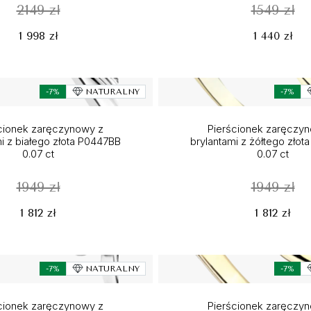
2149 zł
1549 zł
1 998 zł
1 440 zł
-7%
NATURALNY
-7%
cionek zaręczynowy z
Pierścionek zaręczy
i z białego złota P0447BB
brylantami z żółtego zło
0.07 ct
0.07 ct
1949 zł
1949 zł
1 812 zł
1 812 zł
-7%
NATURALNY
-7%
cionek zaręczynowy z
Pierścionek zaręczy