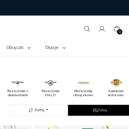
0
Obrączki
Okazje
Pierścionki z
Pierścionki
Pierścionki
Kamienie
diamentami
HALO
obrączkowe
kolorowe
Sortuj
Filtruj