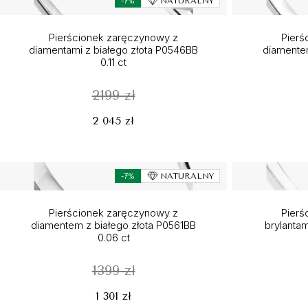
-7%
NATURALNY
Pierścionek zaręczynowy z
Pierś
diamentami z białego złota P0546BB
diamentem
0.11 ct
2199 zł
2 045 zł
-7%
NATURALNY
Pierścionek zaręczynowy z
Pierś
diamentem z białego złota P0561BB
brylantam
0.06 ct
1399 zł
1 301 zł