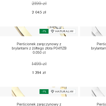
2199 zł
2 045 zł
-7%
NATURALNY
Pierścionek zaręczynowy z
Pierś
brylantami z żółtego złota P0411ZB
brylantam
0.050 ct
1499 zł
1 394 zł
-7%
NATURALNY
Pierścionek zaręczynowy z
Pierś