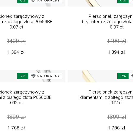
-7%
NATURALNY
-7%
cionek zaręczynowy z
Pierścionek zaręczy
 z białego złota P0559BB
brylantem z żółtego złot
0.07 ct
0.07 ct
1499 zł
1499 zł
1 394 zł
1 394 zł
-7%
NATURALNY
-7%
cionek zaręczynowy z
Pierścionek zaręczy
i z białego złota P0560BB
diamentami z żółtego zło
0.12 ct
0.12 ct
1899 zł
1899 zł
1 766 zł
1 766 zł