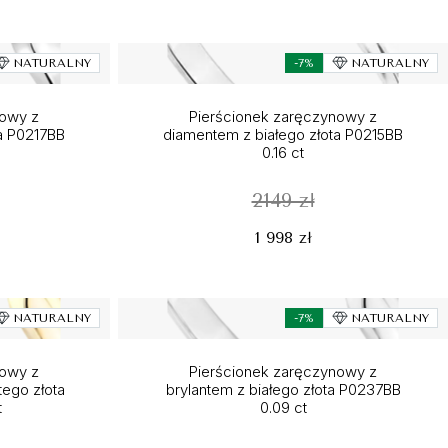
NATURALNY
-7%
NATURALNY
nowy z
Pierścionek zaręczynowy z
a P0217BB
diamentem z białego złota P0215BB
0.16 ct
2149 zł
1 998 zł
NATURALNY
-7%
NATURALNY
nowy z
Pierścionek zaręczynowy z
tego złota
brylantem z białego złota P0237BB
t
0.09 ct