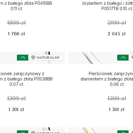
m z białego złota P0415BB
brylantem z białego i żół
0.11 ct
P0517TB 0.10 ct
1899 zł
2199 zł
1 766 zł
2 045 zł
-7%
NATURALNY
-7%
cionek zaręczynowy z
Pierścionek zaręczy
 z białego złota P0538BB
diamentem z białego zło
0.07 ct
0.06 ct
1399 zł
1399 zł
1 301 zł
1 301 zł