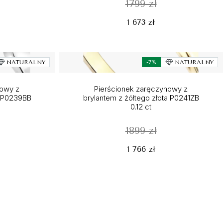
1799 zł
1 673 zł
NATURALNY
-7%
NATURALNY
nowy z
Pierścionek zaręczynowy z
a P0239BB
brylantem z żółtego złota P0241ZB
0.12 ct
1899 zł
1 766 zł