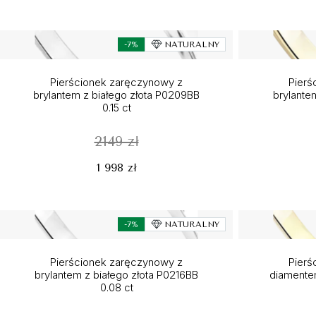
-7%
NATURALNY
Pierścionek zaręczynowy z
Pierś
brylantem z białego złota P0209BB
brylante
0.15 ct
2149 zł
1 998 zł
-7%
NATURALNY
Pierścionek zaręczynowy z
Pierś
brylantem z białego złota P0216BB
diamentem
0.08 ct