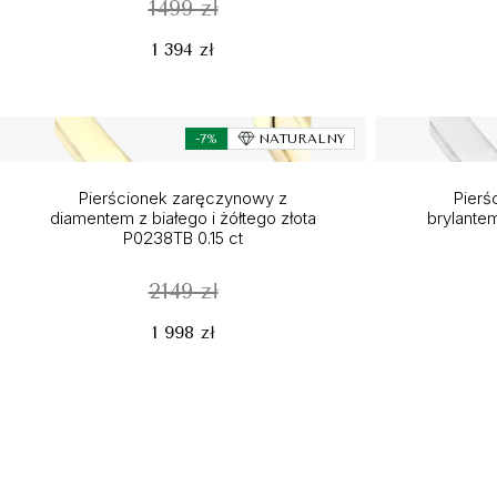
1499 zł
1 394 zł
-7%
NATURALNY
Pierścionek zaręczynowy z
Pierś
diamentem z białego i żółtego złota
brylante
P0238TB 0.15 ct
2149 zł
1 998 zł