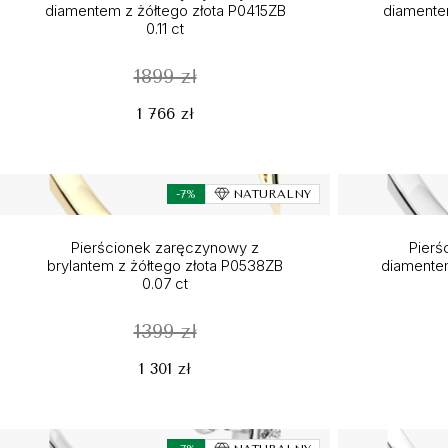
diamentem z żółtego złota P0415ZB
diamente
0.11 ct
1899 zł
1 766 zł
-7%
NATURALNY
Pierścionek zaręczynowy z
Pierś
brylantem z żółtego złota P0538ZB
diamentem
0.07 ct
1399 zł
1 301 zł