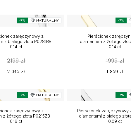
-7%
NATURALNY
-7%
cionek zaręczynowy z
Pierścionek zaręczy
m z białego złota P0281BB
diamentem z żółtego złot
0.14 ct
0.14 ct
2199 zł
1999 zł
2 045 zł
1 859 zł
-7%
NATURALNY
-7%
cionek zaręczynowy z
Pierścionek zaręczynowy z
m z żółtego złota P0215ZB
diamentami z białego zło
0.16 ct
0.09 ct