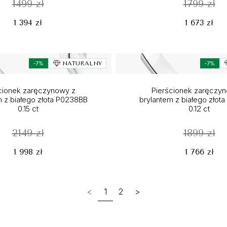
1499 zł
1799 zł
1 394 zł
1 673 zł
-7%
NATURALNY
-7%
cionek zaręczynowy z
Pierścionek zaręczy
m z białego złota P0238BB
brylantem z białego złot
0.15 ct
0.12 ct
2149 zł
1899 zł
1 998 zł
1 766 zł
<
1
2
>