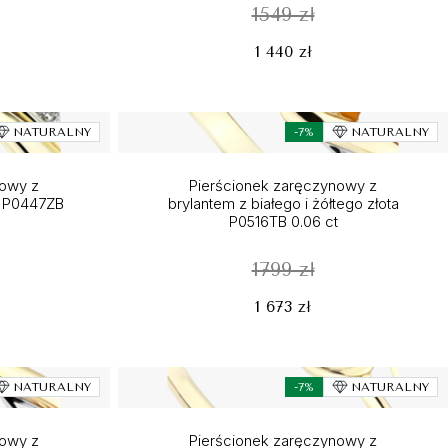
1549 zł
1 440 zł
NATURALNY
-7%
NATURALNY
nowy z
Pierścionek zaręczynowy z
ta P0447ZB
brylantem z białego i żółtego złota
P0516TB 0.06 ct
1799 zł
1 673 zł
NATURALNY
-7%
NATURALNY
nowy z
Pierścionek zaręczynowy z