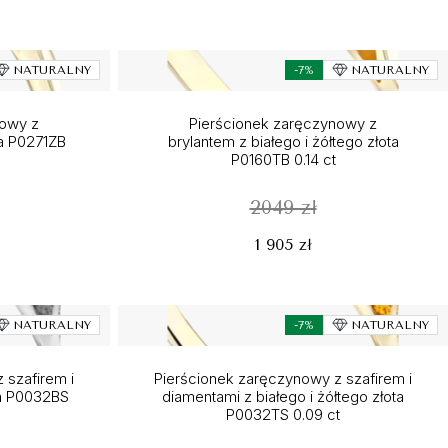
NATURALNY
-7%
NATURALNY
nowy z
Pierścionek zaręczynowy z
a P0271ZB
brylantem z białego i żółtego złota
P0160TB 0.14 ct
2049 zł
1 905 zł
NATURALNY
-7%
NATURALNY
 szafirem i
Pierścionek zaręczynowy z szafirem i
ta P0032BS
diamentami z białego i żółtego złota
P0032TS 0.09 ct