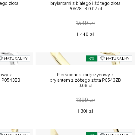
tego złota
brylantami z białego i żółtego złota
P0528TB 0.07 ct
1549 zł
1 440 zł
NATURALNY
-7%
NATURALNY
nowy z
Pierścionek zaręczynowy z
ta P0543BB
brylantem z żółtego złota P0543ZB
0.06 ct
1399 zł
1 301 zł