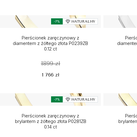
-7%
NATURALNY
Pierścionek zaręczynowy z
Pierś
diamentem z żółtego złota P0239ZB
diamente
0.12 ct
1899 zł
1 766 zł
-7%
NATURALNY
Pierścionek zaręczynowy z
Pierś
brylantem z żółtego złota P0281ZB
brylante
0.14 ct