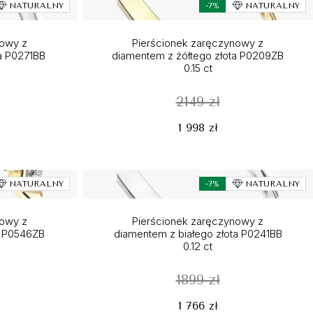
NATURALNY
-7%
NATURALNY
nowy z
Pierścionek zaręczynowy z
a P0271BB
diamentem z żółtego złota P0209ZB
0.15 ct
2149 zł
1 998 zł
NATURALNY
-7%
NATURALNY
nowy z
Pierścionek zaręczynowy z
ta P0546ZB
diamentem z białego złota P0241BB
0.12 ct
1899 zł
1 766 zł