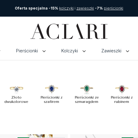
Oferta specjalna -15%
kolczyki
i
zawieszki
-7%
pierścionki
Pierścionki
Kolczyki
Zawieszki
Złoto
Pierścionki z
Pierścionki ze
Pierścionki z
dwukolorowe
szafirem
szmaragdem
rubinem