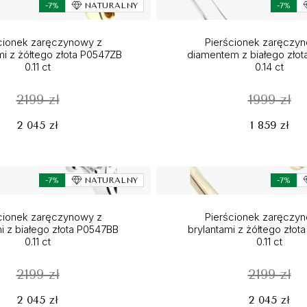
-7%
NATURALNY
-7%
cionek zaręczynowy z
Pierścionek zaręczy
i z żółtego złota P0547ZB
diamentem z białego złot
0.11 ct
0.14 ct
2199 zł
1999 zł
2 045 zł
1 859 zł
-7%
NATURALNY
-7%
cionek zaręczynowy z
Pierścionek zaręczy
i z białego złota P0547BB
brylantami z żółtego zło
0.11 ct
0.11 ct
2199 zł
2199 zł
2 045 zł
2 045 zł