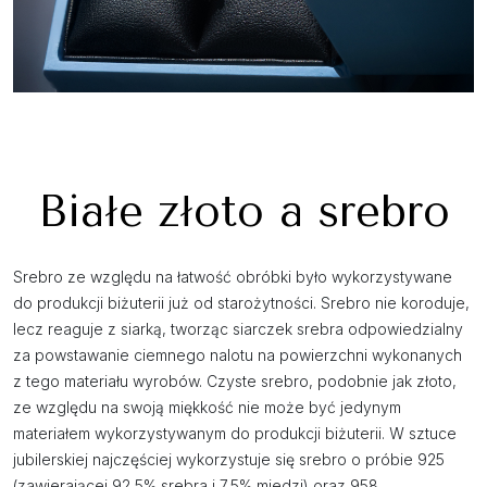
Białe złoto a srebro
Srebro ze względu na łatwość obróbki było wykorzystywane
do produkcji biżuterii już od starożytności. Srebro nie koroduje,
lecz reaguje z siarką, tworząc siarczek srebra odpowiedzialny
za powstawanie ciemnego nalotu na powierzchni wykonanych
z tego materiału wyrobów. Czyste srebro, podobnie jak złoto,
ze względu na swoją miękkość nie może być jedynym
materiałem wykorzystywanym do produkcji biżuterii. W sztuce
jubilerskiej najczęściej wykorzystuje się srebro o próbie 925
(zawierającej 92,5% srebra i 7,5% miedzi) oraz 958