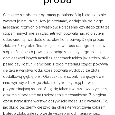
Cieszące się obecnie ogromną popularnością białe złoto nie
występuje naturalnie. Aby je otrzymać, dodaje się do niego
mieszanki różnych pierwiastków. Połączenie czystego złota ze
stopami innych metali szlachetnych pozwala nadać biżuterii
odpowiednią twardość oraz określoną barwę. Dzięki próbie
złota możemy określić, jaka jest zawartość danego metalu w
stopie. Białe złoto powstaje z połączenia czystego złota z
domieszkami innych metali szlachetnych takich jak srebro, nikiel,
pallad czy ligatur. Pierścionki z tego materiału często pokrywa
się także warstwą rodu, która pozwala wydobyć ze złota
dodatkową głębię bieli. Obrączki, pierścionki zaręczynowe i
inne wyroby z białego złota nie tylko uzyskują barwę
przypominającą srebro. Stają się także trwalsze, wytrzymalsze
oraz mniej podatne na uszkodzenia mechaniczne. Z biegiem
czasu naniesiona warstwa oczywiście może ulec wytarciu. To,
jak długo będziemy cieszyć się charakterystycznym kolorem
białego złota, zależy przede wszystkim od intensywności