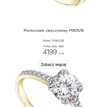
Pierścionek zaręczynowy P0831ZB
Model:
P0831ZB
Próba złota:
585
4199
PLN
Zobacz więcej