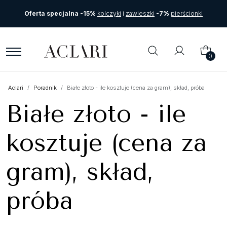
Oferta specjalna -15%
kolczyki
i
zawieszki
-7%
pierścionki
0
Aclari
Poradnik
Białe złoto - ile kosztuje (cena za gram), skład, próba
Białe złoto - ile
kosztuje (cena za
gram), skład,
próba