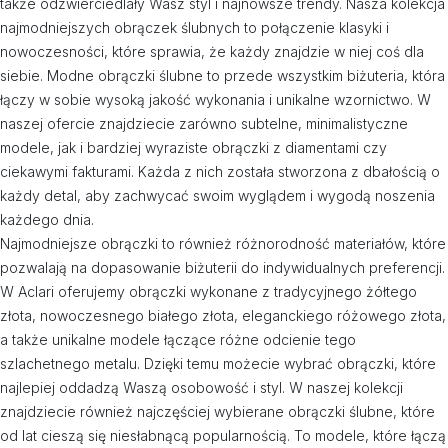
także odzwierciedlały Wasz styl i najnowsze trendy. Nasza kolekcja
najmodniejszych obrączek ślubnych to połączenie klasyki i
nowoczesności, które sprawia, że każdy znajdzie w niej coś dla
siebie. Modne obrączki ślubne to przede wszystkim biżuteria, która
łączy w sobie wysoką jakość wykonania i unikalne wzornictwo. W
naszej ofercie znajdziecie zarówno subtelne, minimalistyczne
modele, jak i bardziej wyraziste obrączki z diamentami czy
ciekawymi fakturami. Każda z nich została stworzona z dbałością o
każdy detal, aby zachwycać swoim wyglądem i wygodą noszenia
każdego dnia.
Najmodniejsze obrączki to również różnorodność materiałów, które
pozwalają na dopasowanie biżuterii do indywidualnych preferencji.
W Aclari oferujemy obrączki wykonane z tradycyjnego żółtego
złota, nowoczesnego białego złota, eleganckiego różowego złota,
a także unikalne modele łączące różne odcienie tego
szlachetnego metalu. Dzięki temu możecie wybrać obrączki, które
najlepiej oddadzą Waszą osobowość i styl. W naszej kolekcji
znajdziecie również najczęściej wybierane obrączki ślubne, które
od lat cieszą się niesłabnącą popularnością. To modele, które łączą