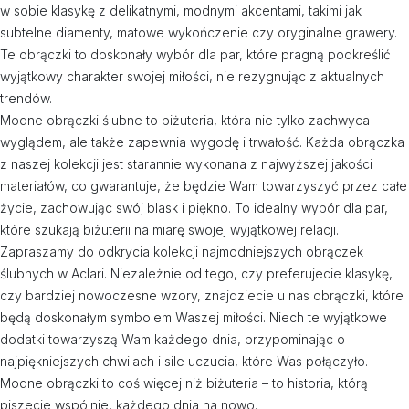
w sobie klasykę z delikatnymi, modnymi akcentami, takimi jak
subtelne diamenty, matowe wykończenie czy oryginalne grawery.
Te obrączki to doskonały wybór dla par, które pragną podkreślić
wyjątkowy charakter swojej miłości, nie rezygnując z aktualnych
trendów.
Modne obrączki ślubne to biżuteria, która nie tylko zachwyca
wyglądem, ale także zapewnia wygodę i trwałość. Każda obrączka
z naszej kolekcji jest starannie wykonana z najwyższej jakości
materiałów, co gwarantuje, że będzie Wam towarzyszyć przez całe
życie, zachowując swój blask i piękno. To idealny wybór dla par,
które szukają biżuterii na miarę swojej wyjątkowej relacji.
Zapraszamy do odkrycia kolekcji najmodniejszych obrączek
ślubnych w Aclari. Niezależnie od tego, czy preferujecie klasykę,
czy bardziej nowoczesne wzory, znajdziecie u nas obrączki, które
będą doskonałym symbolem Waszej miłości. Niech te wyjątkowe
dodatki towarzyszą Wam każdego dnia, przypominając o
najpiękniejszych chwilach i sile uczucia, które Was połączyło.
Modne obrączki to coś więcej niż biżuteria – to historia, którą
piszecie wspólnie, każdego dnia na nowo.