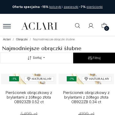
Oferta specjalna -15%
kolczyki
i
zawieszki
-7%
pierścionki
0
Aclari
Obrączki
Najmodniejsze obrączki ślubne
Najmodniejsze obrączki ślubne
Sortuj
Filtruj
-7%
NATURALNY
-7%
NATURALNY
Pierścionek obrączkowy z
Pierścionek obrączkowy z
brylantami z żółtego złota
brylantami z żółtego złota
OB923ZB 0.52 ct
OB922ZB 0.34 ct
5499 zł
4199 zł