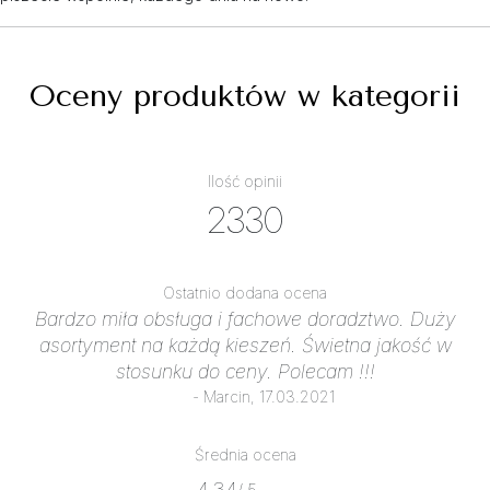
Oceny produktów w kategorii
Ilość opinii
2330
Ostatnio dodana ocena
Bardzo miła obsługa i fachowe doradztwo. Duży
asortyment na każdą kieszeń. Świetna jakość w
stosunku do ceny. Polecam !!!
- Marcin, 17.03.2021
Średnia ocena
4.34