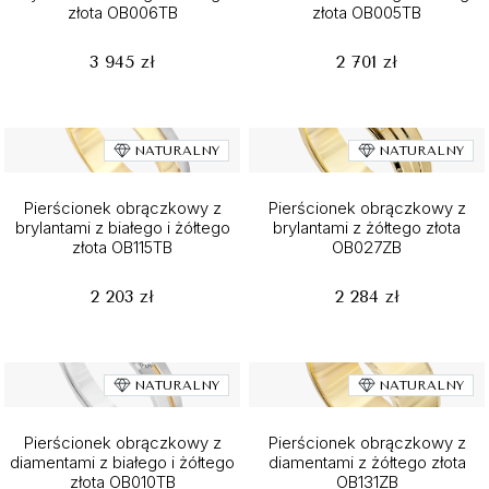
złota OB006TB
złota OB005TB
3 945 zł
2 701 zł
NATURALNY
NATURALNY
Pierścionek obrączkowy z
Pierścionek obrączkowy z
brylantami z białego i żółtego
brylantami z żółtego złota
złota OB115TB
OB027ZB
2 203 zł
2 284 zł
NATURALNY
NATURALNY
Pierścionek obrączkowy z
Pierścionek obrączkowy z
diamentami z białego i żółtego
diamentami z żółtego złota
złota OB010TB
OB131ZB