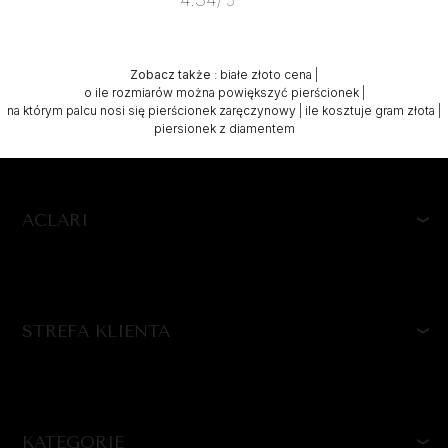
/ 5
Zobacz także
:
białe złoto cena
|
o ile rozmiarów można powiększyć pierścionek
|
na którym palcu nosi się pierścionek zaręczynowy
|
ile kosztuje gram złota
|
piersionek z diamentem
ACLARI
STREFA KLIENTA
KATEGORIE