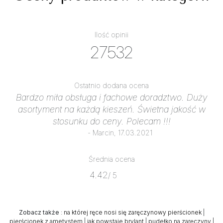
Ilość opinii
27532
Ostatnio dodana ocena
Bardzo miła obsługa i fachowe doradztwo. Duży
asortyment na każdą kieszeń. Świetna jakość w
stosunku do ceny. Polecam !!!
- Marcin, 17.03.2021
Średnia ocena
4.42
/ 5
Zobacz także
:
na której ręce nosi się zaręczynowy pierścionek
|
pierścionek z ametystem
|
jak powstaje brylant
|
pudełko na zaręczyny
|