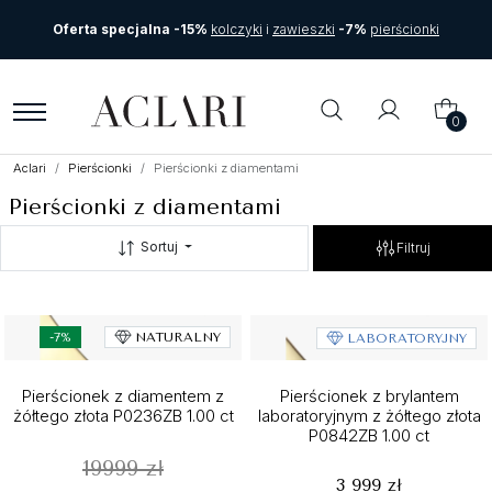
Oferta specjalna -15%
kolczyki
i
zawieszki
-7%
pierścionki
0
Aclari
Pierścionki
Pierścionki z diamentami
Pierścionki z diamentami
Sortuj
Filtruj
-7%
NATURALNY
LABORATORYJNY
Pierścionek z diamentem z
Pierścionek z brylantem
żółtego złota P0236ZB 1.00 ct
laboratoryjnym z żółtego złota
P0842ZB 1.00 ct
19999 zł
3 999 zł