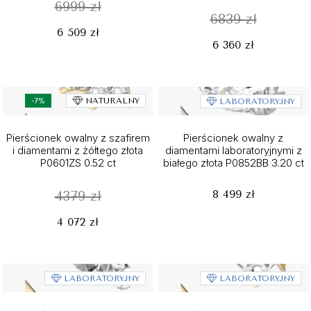
6999 zł
6839 zł
6 509 zł
6 360 zł
-7%
NATURALNY
LABORATORYJNY
Pierścionek owalny z szafirem
Pierścionek owalny z
i diamentami z żółtego złota
diamentami laboratoryjnymi z
P0601ZS 0.52 ct
białego złota P0852BB 3.20 ct
8 499 zł
4379 zł
4 072 zł
LABORATORYJNY
LABORATORYJNY