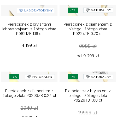
-7%
NATURALNY
LABORATORYJNY
Pierścionek z brylantami
Pierścionek z diamentem z
laboratoryjnymi z żółtego złota
białego i żółtego złota
P0821ZB 1.16 ct
P0224TB 0.70 ct
4 199 zł
9999 zł
od 9 299 zł
-7%
NATURALNY
-7%
NATURALNY
Pierścionek z diamentem z
Pierścionek z brylantem z
żółtego złota P0203ZB 0.24 ct
białego i żółtego złota
P0226TB 1.00 ct
2949 zł
19999 zł