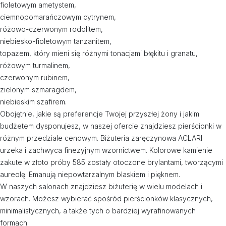
fioletowym ametystem,
ciemnopomarańczowym cytrynem,
różowo-czerwonym rodolitem,
niebiesko-fioletowym tanzanitem,
topazem, który mieni się różnymi tonacjami błękitu i granatu,
różowym turmalinem,
czerwonym rubinem,
zielonym szmaragdem,
niebieskim szafirem.
Obojętnie, jakie są preferencje Twojej przyszłej żony i jakim
budżetem dysponujesz, w naszej ofercie znajdziesz pierścionki w
różnym przedziale cenowym. Biżuteria zaręczynowa ACLARI
urzeka i zachwyca finezyjnym wzornictwem. Kolorowe kamienie
zakute w złoto próby 585 zostały otoczone brylantami, tworzącymi
aureolę. Emanują niepowtarzalnym blaskiem i pięknem.
W naszych salonach znajdziesz biżuterię w wielu modelach i
wzorach. Możesz wybierać spośród pierścionków klasycznych,
minimalistycznych, a także tych o bardziej wyrafinowanych
formach.