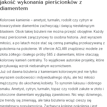
jakość wykonania pierścionków z
diamentem
Kolorowe kamienie – ametyst, turmalin, rodolit czy cytryn w
towarzystwie diamentów zachwycają i święcą niesłabnącym
blaskiem. Obok takiej biżuterii nie można przejść obojętnie. Każdy
nasz pierścionek zaręczynowy to osobna historia. Jest wyrazem
miłości, a po latach może stać się cenną pamiątką przekazywaną z
pokolenia na pokolenie. W ofercie ACLARI znajdziesz modele ze
złota żółtego i białego próby 585 z diamentami, które otaczają
kolorowy kamień centralny. To wyjątkowe autorskie projekty, które
przykuwają wzrok niebanalnym wzornictwem.
Już od dawna biżuteria z kamieniami kolorowymi jest nie tylko
wyrazem osobowości i indywidualnego stylu, ale też miłości
mężczyzny do ukochanej kobiety. To synonim luksusu i dobrego
smaku. Ametyst, cytryn, turmalin, topaz czy rodolit zakute w złoto i
otoczone diamentami wyglądają zjawiskowo. Nic więc dziwnego,
że trendy się zmieniają, ale taka biżuteria wciąż cieszy się
niesłabnącą popularnością. Zachwyca kolejne pokolenia i jest