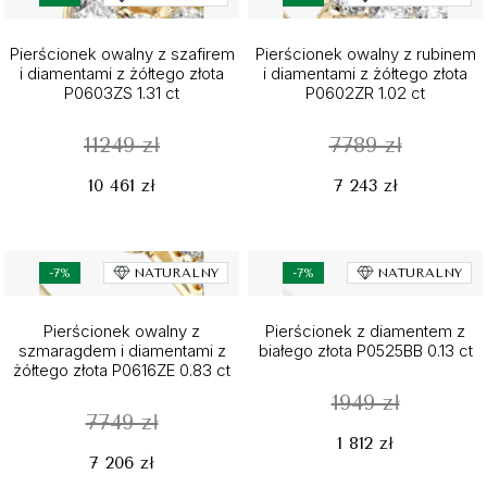
Pierścionek owalny z szafirem
Pierścionek owalny z rubinem
i diamentami z żółtego złota
i diamentami z żółtego złota
P0603ZS 1.31 ct
P0602ZR 1.02 ct
11249 zł
7789 zł
10 461 zł
7 243 zł
-7%
NATURALNY
-7%
NATURALNY
Pierścionek owalny z
Pierścionek z diamentem z
szmaragdem i diamentami z
białego złota P0525BB 0.13 ct
żółtego złota P0616ZE 0.83 ct
1949 zł
7749 zł
1 812 zł
7 206 zł