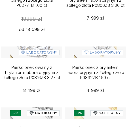
białego i żółtego złota
brylantem laboratoryjnym z
P0277TB 1.00 ct
żółtego złota P0806ZB 3.00 ct
7 999 zł
19999 zł
od 18 599 zł
LABORATORYJNY
LABORATORYJNY
Pierścionek owalny z
Pierścionek z brylantem
brylantami laboratoryjnymi z
laboratoryjnym z żółtego złota
żółtego złota P0816ZB 3.27 ct
P0832ZB 1.50 ct
8 499 zł
4 999 zł
-7%
NATURALNY
-7%
NATURALNY