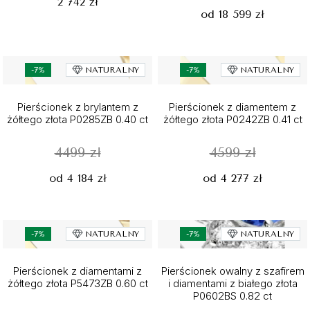
2 742 zł
od 18 599 zł
-7%
NATURALNY
-7%
NATURALNY
Pierścionek z brylantem z
Pierścionek z diamentem z
żółtego złota P0285ZB 0.40 ct
żółtego złota P0242ZB 0.41 ct
4499 zł
4599 zł
od 4 184 zł
od 4 277 zł
-7%
NATURALNY
-7%
NATURALNY
Pierścionek z diamentami z
Pierścionek owalny z szafirem
żółtego złota P5473ZB 0.60 ct
i diamentami z białego złota
P0602BS 0.82 ct