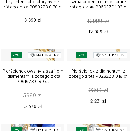
brylantem laboratoryjnym z
szmaragdem i diamentami z
żółtego złota P0802ZB 0.70 ct
żółtego złota P0603ZE 1.03 ct
3 399 zł
12999 zł
12 089 zł
-7%
NATURALNY
-7%
NATURALNY
Pierścionek owalny z szafirem
Pierścionek z diamentem z
i diamentami z żółtego złota
żółtego złota P0282ZB 0.18 ct
P0616ZS 0.80 ct
2399 zł
5999 zł
2 231 zł
5 579 zł
-7%
NATURALNY
-7%
NATURALNY