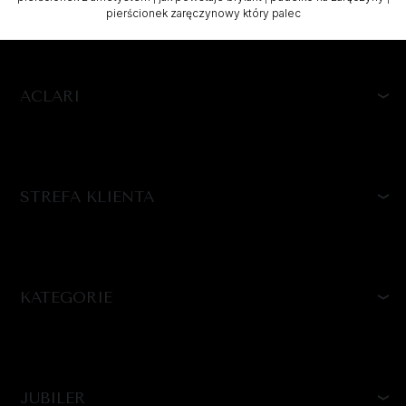
pierścionek zaręczynowy który palec
ACLARI
STREFA KLIENTA
KATEGORIE
JUBILER