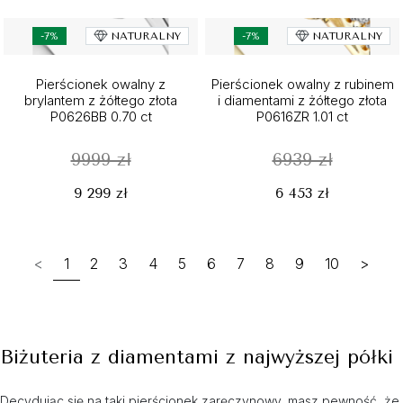
-7%
NATURALNY
-7%
NATURALNY
Pierścionek owalny z
Pierścionek owalny z rubinem
brylantem z żółtego złota
i diamentami z żółtego złota
P0626BB 0.70 ct
P0616ZR 1.01 ct
9999 zł
6939 zł
9 299 zł
6 453 zł
<
1
2
3
4
5
6
7
8
9
10
>
Biżuteria z diamentami z najwyższej półki
Decydując się na taki pierścionek zaręczynowy, masz pewność, że