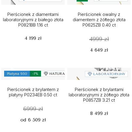
Pierścionek z diamentami
Pierścionek owalny z
laboratoryjnymi z białego złota
diamentem z żółtego złota
P0821BB 1.16 ct
P0625ZB 0.40 ct
4 199 zł
4999 zł
4 649 zł
Platyna 950
-7%
NATURALNY
LABORATORYJNY
Pierścionek z brylantem z
Pierścionek z brylantami
platyny P0234EB 0.50 ct
laboratoryjnymi z żółtego złota
P0857ZB 3.21 ct
6999 zł
8 499 zł
od 6 509 zł