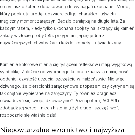
otrzymasz biżuterię dopasowaną do wymagań ukochanej. Model,
który podkreśli urodę, odzwierciedli jej charakter i uświetni
magiczny moment zaręczyn. Będzie pamiątką na długie lata. Za
każdym razem, kiedy tylko ukochana spojrzy na iskrzący się kamień
zakuty w złocie próby 585, przypomni jej się jedna z
najważniejszych chwil w życiu każdej kobiety – oświadczyny.
Kamienie kolorowe mienią się tysiącem refleksów i mają wyjątkową
symbolikę. Zależnie od wybranego koloru oznaczają namiętność,
oddanie, czystość uczucia, szczęście w małżeństwie. Nic więc
dziwnego, że pierścionki zaręczynowe z topazem czy cytrynem są
tak chętnie wybierane na zaręczyny. Ty również pragniesz
oświadczyć się swojej dziewczynie? Poznaj ofertę ACLARI i
zdobądź jej serce – niech historia „i żyli długo i szczęśliwe”,
rozpocznie się właśnie dziś!
Niepowtarzalne wzornictwo i najwyższa