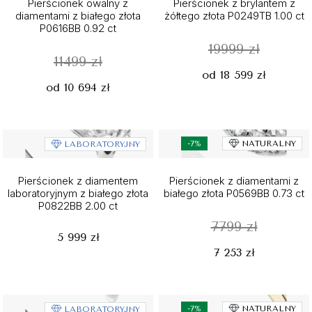
Pierścionek owalny z
Pierścionek z brylantem z
diamentami z białego złota
żółtego złota P0249TB 1.00 ct
P0616BB 0.92 ct
19999 zł
11499 zł
od 18 599 zł
od 10 694 zł
-7%
NATURALNY
LABORATORYJNY
Pierścionek z diamentem
Pierścionek z diamentami z
laboratoryjnym z białego złota
białego złota P0569BB 0.73 ct
P0822BB 2.00 ct
7799 zł
5 999 zł
7 253 zł
-7%
NATURALNY
LABORATORYJNY