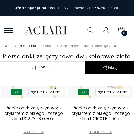
Oferta specjalna -15%
kolczyki
i
zawieszki
-7%
pierścionki
0
Aclari
Pierścionki
Pierścionki zaręczynowe z dwukolorowego złota
Pierścionki zaręczynowe dwukolorowe złoto
Sortuj
Filtruj
-7%
NATURALNY
-7%
NATURALNY
Pierścionek zaręczynowy z
Pierścionek zaręczynowy z
brylantem z białego i żółtego
brylantem z białego i żółtego
złota P0223TB 0.50 ct
złota P0100TB 1.00 ct
5999 zł
19999 zł