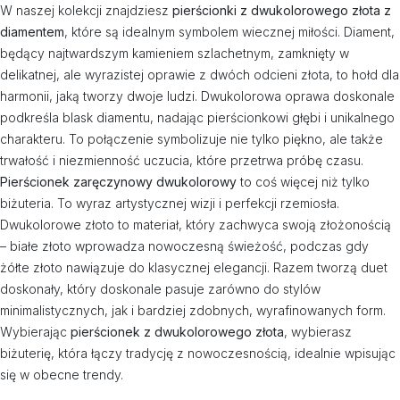
W naszej kolekcji znajdziesz
pierścionki z dwukolorowego złota z
diamentem
, które są idealnym symbolem wiecznej miłości. Diament,
będący najtwardszym kamieniem szlachetnym, zamknięty w
delikatnej, ale wyrazistej oprawie z dwóch odcieni złota, to hołd dla
harmonii, jaką tworzy dwoje ludzi. Dwukolorowa oprawa doskonale
podkreśla blask diamentu, nadając pierścionkowi głębi i unikalnego
charakteru. To połączenie symbolizuje nie tylko piękno, ale także
trwałość i niezmienność uczucia, które przetrwa próbę czasu.
Pierścionek zaręczynowy dwukolorowy
to coś więcej niż tylko
biżuteria. To wyraz artystycznej wizji i perfekcji rzemiosła.
Dwukolorowe złoto to materiał, który zachwyca swoją złożonością
– białe złoto wprowadza nowoczesną świeżość, podczas gdy
żółte złoto nawiązuje do klasycznej elegancji. Razem tworzą duet
doskonały, który doskonale pasuje zarówno do stylów
minimalistycznych, jak i bardziej zdobnych, wyrafinowanych form.
Wybierając
pierścionek z dwukolorowego złota
, wybierasz
biżuterię, która łączy tradycję z nowoczesnością, idealnie wpisując
się w obecne trendy.