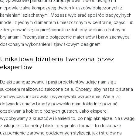
są zjawiskowe
pierścionki zaręczynowe
. Zwróć uwagę na
niepowtarzalną kompozycję dwóch kruszców połączonych z
kamieniami szlachetnymi. Możesz wybierać spośród tradycyjnych
modeli z jednym diamentem umieszczonym w centralnej części lub
zdecydować się na
pierścionek
ozdobiony wieloma drobnymi
brylantami. Przemyślane połączenie materiałów i barw zachwyca
doskonałym wykonaniem i zjawiskowym designem!
Unikatowa biżuteria tworzona przez
ekspertów
Dzięki zaangażowaniu i pasji projektantów udaje nam się z
sukcesem realizować założone cele. Chcemy, aby nasza biżuteria
zachwycała, inspirowała i wywoływała wzruszenie. Wiele lat
doświadczenia w branży pozwoliło nam dokładnie poznać
oczekiwania kobiet o różnych gustach. Jako eksperci,
wydobywamy z kruszców i kamieni to, co najpiękniejsze. Na uwagę
zasługuje szlachetny blask i oryginalna forma – to doskonałe
uzupełnienie zarówno codziennych stylizacji, jak i strojów na