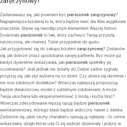
zaręczynowy?
Zastanawiasz się, jaki powinien być
pierścionek zaręczynowy
?
Najpiękniejsza biżuteria to ta, która będzie mieć dla Was wyjątkowe
znaczenie. Stanie się nieodłącznym elementem Waszej historii.
Doskonały
pierścionek
to taki, który zachwyci Twoją przyszłą
narzeczoną, ale również Tobie przypadnie do gustu.
Jak przygotować się do zakupu biżuterii
zaręczynowej
? Zastanów
się, jak dobrze znasz upodobania swojej partnerki. Być może już
kiedyś dyskretnie wskazywała, jaki
pierścionek
spełniłby jej
oczekiwania? Jeśli jednak nie dotarły do Ciebie żadne sygnały,
przyjrzyj się, jaki styl wybiera na co dzień. Czy ubiera się skromnie i
nie nosi zdobnych dodatków? Wówczas najlepszą propozycją
będzie dwukolorowy model z subtelnymi zdobieniami. A może
Twoja ukochana lubi eksperymentować z modą i kocha lśnić?
Wówczas zdecydowanie lepszą opcją będzie
pierścionek
wielokamieniowy, którego blask będzie widoczny nawet z daleka.
Zastanów się, jakie cechy charakteru opisują ją najlepiej – to cenna
wskazówka, dzięki której uda Ci się wybrać doskonały i jedyny w