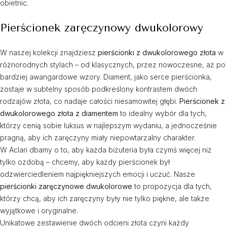
obietnic.
Pierścionek zaręczynowy dwukolorowy
W naszej kolekcji znajdziesz
pierścionki z dwukolorowego złota
w
różnorodnych stylach – od klasycznych, przez nowoczesne, aż po
bardziej awangardowe wzory. Diament, jako serce pierścionka,
zostaje w subtelny sposób podkreślony kontrastem dwóch
rodzajów złota, co nadaje całości niesamowitej głębi.
Pierścionek z
dwukolorowego złota z diamentem
to idealny wybór dla tych,
którzy cenią sobie luksus w najlepszym wydaniu, a jednocześnie
pragną, aby ich zaręczyny miały niepowtarzalny charakter.
W Aclari dbamy o to, aby każda biżuteria była czymś więcej niż
tylko ozdobą – chcemy, aby każdy pierścionek był
odzwierciedleniem najpiękniejszych emocji i uczuć. Nasze
pierścionki zaręczynowe dwukolorowe
to propozycja dla tych,
którzy chcą, aby ich zaręczyny były nie tylko piękne, ale także
wyjątkowe i oryginalne.
Unikatowe zestawienie dwóch odcieni złota czyni każdy