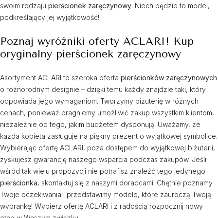
swoim rodzaju
pierścionek zaręczynowy
. Niech będzie to model,
podkreślający jej wyjątkowość!
Poznaj wyróżniki oferty ACLARI! Kup
oryginalny pierścionek zaręczynowy
Asortyment ACLARI to szeroka oferta
pierścionków zaręczynowych
o różnorodnym designie – dzięki temu każdy znajdzie taki, który
odpowiada jego wymaganiom. Tworzymy biżuterię w różnych
cenach, ponieważ pragniemy umożliwić zakup wszystkim klientom,
niezależnie od tego, jakim budżetem dysponują. Uważamy, że
każda kobieta zasługuje na piękny prezent o wyjątkowej symbolice.
Wybierając ofertę ACLARI, poza dostępem do wyjątkowej biżuterii,
zyskujesz gwarancję naszego wsparcia podczas zakupów. Jeśli
wśród tak wielu propozycji nie potrafisz znaleźć tego jedynego
pierścionka
, skontaktuj się z naszymi doradcami. Chętnie poznamy
Twoje oczekiwania i przedstawimy modele, które zauroczą Twoją
wybrankę! Wybierz ofertę ACLARI i z radością rozpocznij nowy
etap w Waszym związku.