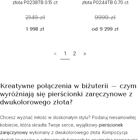
złota P0238TB 0.15 ct
złota P0244TB 0.70 ct
2149 zł
9999 zł
1 998 zł
od 9 299 zł
<
1
2
>
Kreatywne połączenia w biżuterii – czym
wyróżniają się pierścionki zaręczynowe z
dwukolorowego złota?
Chcesz wyznać miłość w doskonałym stylu? Podaruj niesamowitej
kobiecie, która skradła Twoje serce, wyjątkowy
pierścionek
zaręczynowy
wykonany z dwukolorowego złota. Kompozycja
dwóch kruszców o odmiennych barwach to oryginalna propozycja