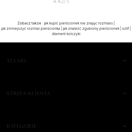
4.42
/ 5
Zobacz także
:
jak kupić pierścionek nie znając rozmiaru
|
jak zmniejszyć rozmiar pierścionka
|
jak znaleźć zgubiony pierścionek
|
szlif
|
diament kolczyki
ACLARI
STREFA KLIENTA
KATEGORIE