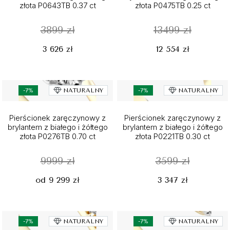
złota P0643TB 0.37 ct
złota P0475TB 0.25 ct
3899 zł
13499 zł
3 626 zł
12 554 zł
-7%
NATURALNY
-7%
NATURALNY
Pierścionek zaręczynowy z
Pierścionek zaręczynowy z
brylantem z białego i żółtego
brylantem z białego i żółtego
złota P0276TB 0.70 ct
złota P0221TB 0.30 ct
9999 zł
3599 zł
od 9 299 zł
3 347 zł
-7%
NATURALNY
-7%
NATURALNY