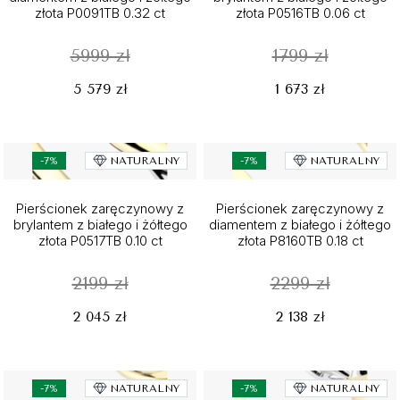
złota P0091TB 0.32 ct
złota P0516TB 0.06 ct
5999 zł
1799 zł
5 579 zł
1 673 zł
-7%
NATURALNY
-7%
NATURALNY
Pierścionek zaręczynowy z
Pierścionek zaręczynowy z
brylantem z białego i żółtego
diamentem z białego i żółtego
złota P0517TB 0.10 ct
złota P8160TB 0.18 ct
2199 zł
2299 zł
2 045 zł
2 138 zł
-7%
NATURALNY
-7%
NATURALNY