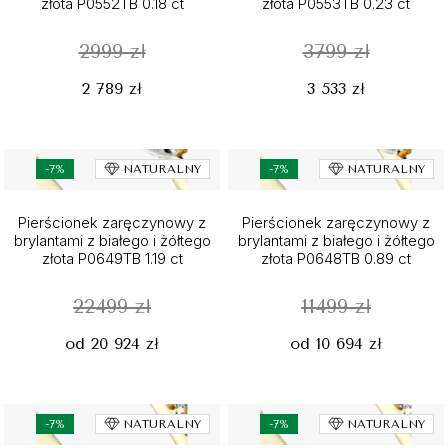
złota P0552TB 0.18 ct
złota P0553TB 0.23 ct
2999 zł
3799 zł
2 789 zł
3 533 zł
-7%
NATURALNY
-7%
NATURALNY
Pierścionek zaręczynowy z
Pierścionek zaręczynowy z
brylantami z białego i żółtego
brylantami z białego i żółtego
złota P0649TB 1.19 ct
złota P0648TB 0.89 ct
22499 zł
11499 zł
od 20 924 zł
od 10 694 zł
-7%
NATURALNY
-7%
NATURALNY