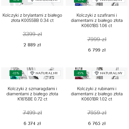
Kolczyki z brylantami z białego
Kolczyki z szafirami i
złota K0055BB 0.34 ct
diamentami z białego złota
K0601BS 1.06 ct
3399 zł
7999 zł
2 889 zł
6 799 zł
-15%
NATURALNY
-15%
NATURALNY
Kolczyki z szmaragdami i
Kolczyki z rubinami i
diamentami z białego złota
diamentami z białego złota
K1615BE 0.72 ct
K0601BR 1.02 ct
7499 zł
7959 zł
6 374 zł
6 765 zł