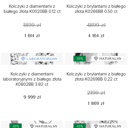
Kolczyki z diamentami z
Kolczyki z brylantami z białego
białego złota K0020BB 0.12 ct
złota K0266BB 0.50 ct
1899 zł
4899 zł
1 614 zł
4 164 zł
-15%
NATURALNY
LABORATORYJNY
Kolczyki z diamentami
Kolczyki z brylantami z białego
laboratoryjnymi z białego złota
złota K0269BB 0.22 ct
K0802BB 3.82 ct
2199 zł
9 999 zł
1 869 zł
-15%
NATURALNY
-15%
NATURALNY