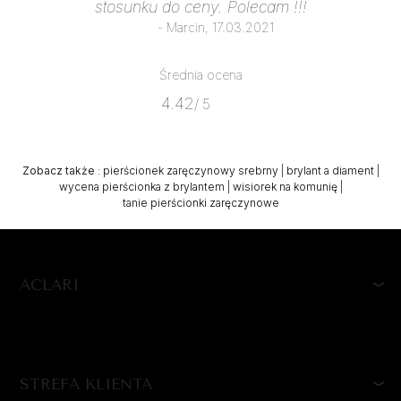
stosunku do ceny. Polecam !!!
- Marcin, 17.03.2021
Średnia ocena
4.42
/ 5
Zobacz także
:
pierścionek zaręczynowy srebrny
|
brylant a diament
|
wycena pierścionka z brylantem
|
wisiorek na komunię
|
tanie pierścionki zaręczynowe
ACLARI
STREFA KLIENTA