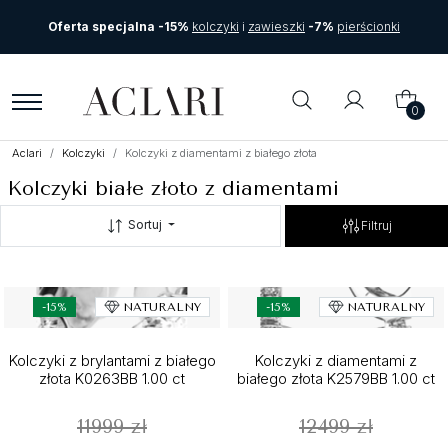
Oferta specjalna -15%
kolczyki
i
zawieszki
-7%
pierścionki
0
Aclari
Kolczyki
Kolczyki z diamentami z białego złota
Kolczyki białe złoto z diamentami
Sortuj
Filtruj
-15%
NATURALNY
-15%
NATURALNY
Kolczyki z brylantami z białego
Kolczyki z diamentami z
złota K0263BB 1.00 ct
białego złota K2579BB 1.00 ct
11999 zł
12499 zł