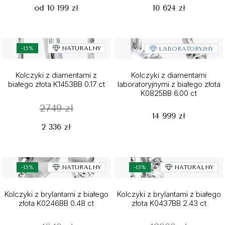
od 10 199 zł
10 624 zł
-15%
NATURALNY
LABORATORYJNY
Kolczyki z diamentami z
Kolczyki z diamentami
białego złota K1453BB 0.17 ct
laboratoryjnymi z białego złota
K0825BB 6.00 ct
2749 zł
14 999 zł
2 336 zł
-15%
NATURALNY
-15%
NATURALNY
Kolczyki z brylantami z białego
Kolczyki z brylantami z białego
złota K0246BB 0.48 ct
złota K0437BB 2.43 ct