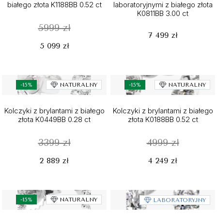
białego złota K1188BB 0.52 ct
laboratoryjnymi z białego złota
K0811BB 3.00 ct
5999 zł
7 499 zł
5 099 zł
-15%
NATURALNY
-15%
NATURALNY
Kolczyki z brylantami z białego
Kolczyki z brylantami z białego
złota K0449BB 0.28 ct
złota K0188BB 0.52 ct
3399 zł
4999 zł
2 889 zł
4 249 zł
-15%
NATURALNY
LABORATORYJNY