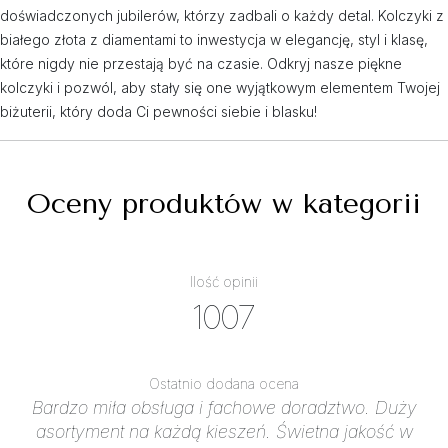
doświadczonych jubilerów, którzy zadbali o każdy detal. Kolczyki z
białego złota z diamentami to inwestycja w elegancję, styl i klasę,
które nigdy nie przestają być na czasie. Odkryj nasze piękne
kolczyki i pozwól, aby stały się one wyjątkowym elementem Twojej
biżuterii, który doda Ci pewności siebie i blasku!
Oceny produktów w kategorii
Ilość opinii
1007
Ostatnio dodana ocena
Bardzo miła obsługa i fachowe doradztwo. Duży
asortyment na każdą kieszeń. Świetna jakość w