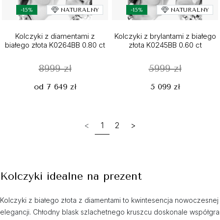
-15%
NATURALNY
-15%
NATURALNY
Kolczyki z diamentami z
Kolczyki z brylantami z białego
białego złota K0264BB 0.80 ct
złota K0245BB 0.60 ct
8999 zł
5999 zł
od 7 649 zł
5 099 zł
<
1
2
>
Kolczyki idealne na prezent
Kolczyki z białego złota z diamentami to kwintesencja nowoczesnej
elegancji. Chłodny blask szlachetnego kruszcu doskonale współgra