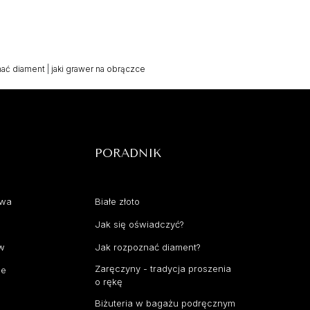
ać diament
|
jaki grawer na obrączce
PORADNIK
awa
Białe złoto
Jak się oświadczyć?
aw
Jak rozpoznać diament?
Zaręczyny - tradycja proszenia
ce
o rękę
Biżuteria w bagażu podręcznym