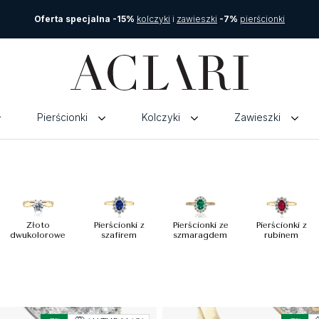
Oferta specjalna -15%
kolczyki
i
zawieszki
-7%
pierścionki
Pierścionki
Kolczyki
Zawieszki
Złoto
Pierścionki z
Pierścionki ze
Pierścionki z
dwukolorowe
szafirem
szmaragdem
rubinem