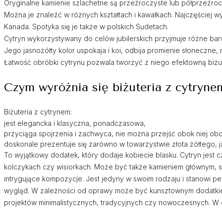
Oryginalne kamienie szlachetne są przeźroczyste lub półprzeźrocz
Można je znaleźć w różnych kształtach i kawałkach. Najczęściej wyst
Kanada. Spotyka się je także w polskich Sudetach.
Cytryn wykorzystywany do celów jubilerskich przyjmuje różne ba
Jego jasnożółty kolor uspokaja i koi, odbija promienie słoneczne, 
Łatwość obróbki cytrynu pozwala tworzyć z niego efektowną biżut
Czym wyróżnia się biżuteria z cytryne
Biżuteria z cytrynem:
jest elegancka i klasyczna, ponadczasowa,
przyciąga spojrzenia i zachwyca, nie można przejść obok niej obo
doskonale prezentuje się zarówno w towarzystwie złota żółtego, ja
To wyjątkowy dodatek, który dodaje kobiecie blasku. Cytryn jest 
kolczykach czy wisiorkach. Może być także kamieniem głównym, s
intrygujące kompozycje. Jest jedyny w swoim rodzaju i stanowi p
wygląd. W zależności od oprawy może być kunsztownym dodatkiem
projektów minimalistycznych, tradycyjnych czy nowoczesnych. W o