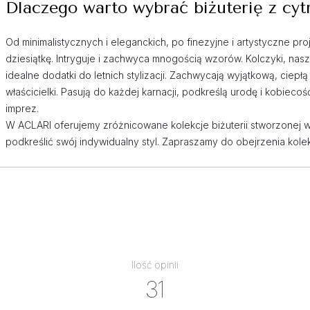
Dlaczego warto wybrać biżuterię z cy
Od minimalistycznych i eleganckich, po finezyjne i artystyczne pro
dziesiątkę. Intryguje i zachwyca mnogością wzorów. Kolczyki, nasz
idealne dodatki do letnich stylizacji. Zachwycają wyjątkową, ciep
właścicielki. Pasują do każdej karnacji, podkreślą urodę i kobie
imprez.
W ACLARI oferujemy zróżnicowane kolekcje biżuterii stworzonej w
podkreślić swój indywidualny styl. Zapraszamy do obejrzenia kolek
Ilość opinii
31