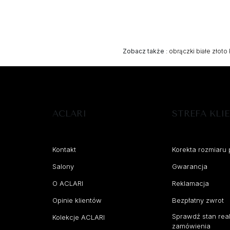
Zobacz także
:
obrączki białe złoto
ACLARI
STREFA KLI
Kontakt
Korekta rozmiaru 
Salony
Gwarancja
O ACLARI
Reklamacja
Opinie klientów
Bezpłatny zwrot
Sprawdź stan real
Kolekcje ACLARI
zamówienia