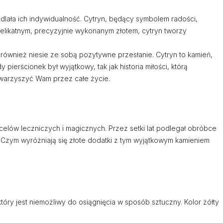
edlała ich indywidualność. Cytryn, będący symbolem radości,
delikatnym, precyzyjnie wykonanym złotem, cytryn tworzy
ale również niesie ze sobą pozytywne przesłanie. Cytryn to kamień,
ierścionek był wyjątkowy, tak jak historia miłości, którą
 towarzyszyć Wam przez całe życie.
 celów leczniczych i magicznych. Przez setki lat podlegał obróbce
y. Czym wyróżniają się złote dodatki z tym wyjątkowym kamieniem
óry jest niemożliwy do osiągnięcia w sposób sztuczny. Kolor żółty