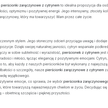
a
pierścionki zaręczynowe z cytrynem
to idealna propozycja dla os
ści, optymizmu i pozytywnej energii. Jego intensywny, złocisty kol
aręczynowy, który ma towarzyszyć Wam przez całe życie.
czesnym stylem. Jego słoneczny odcień przyciąga uwagę i dodaje b
mpozycje. Dzięki swojej naturalnej jasności, cytryn wspaniale podkre
łączy w sobie subtelność i wyrazistość,
pierścionek z cytrynem
jest
ę radości i miłości, łącząc elegancję z pozytywnymi emocjami. Cytry
 o to, aby każdy z naszych pierścionków był wykonany z najwyższą s
 dbałości o szczegóły, nasze
pierścionki zaręczynowe z cytrynem
za
rawdę wyjątkowego.
pozytywne emocje, co sprawia, że wybór
pierścionka zaręczynowego
ości, które towarzyszą najważniejszym chwilom w życiu. Decydując się
– obietnicę szczęścia i pięknej przyszłości.