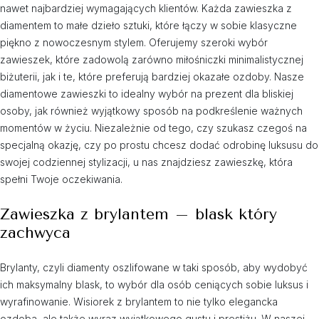
nawet najbardziej wymagających klientów. Każda zawieszka z
diamentem to małe dzieło sztuki, które łączy w sobie klasyczne
piękno z nowoczesnym stylem. Oferujemy szeroki wybór
zawieszek, które zadowolą zarówno miłośniczki minimalistycznej
biżuterii, jak i te, które preferują bardziej okazałe ozdoby. Nasze
diamentowe zawieszki to idealny wybór na prezent dla bliskiej
osoby, jak również wyjątkowy sposób na podkreślenie ważnych
momentów w życiu. Niezależnie od tego, czy szukasz czegoś na
specjalną okazję, czy po prostu chcesz dodać odrobinę luksusu do
swojej codziennej stylizacji, u nas znajdziesz zawieszkę, która
spełni Twoje oczekiwania.
Zawieszka z brylantem – blask który
zachwyca
Brylanty, czyli diamenty oszlifowane w taki sposób, aby wydobyć
ich maksymalny blask, to wybór dla osób ceniących sobie luksus i
wyrafinowanie. Wisiorek z brylantem to nie tylko elegancka
ozdoba, ale także wyraz wyjątkowego gustu i prestiżu. W naszej