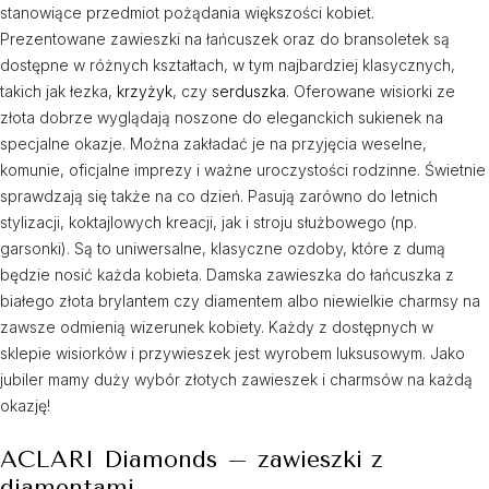
stanowiące przedmiot pożądania większości kobiet.
Prezentowane zawieszki na łańcuszek oraz do bransoletek są
dostępne w różnych kształtach, w tym najbardziej klasycznych,
takich jak łezka,
krzyżyk
, czy
serduszka
. Oferowane wisiorki ze
złota dobrze wyglądają noszone do eleganckich sukienek na
specjalne okazje. Można zakładać je na przyjęcia weselne,
komunie, oficjalne imprezy i ważne uroczystości rodzinne. Świetnie
sprawdzają się także na co dzień. Pasują zarówno do letnich
stylizacji, koktajlowych kreacji, jak i stroju służbowego (np.
garsonki). Są to uniwersalne, klasyczne ozdoby, które z dumą
będzie nosić każda kobieta. Damska zawieszka do łańcuszka z
białego złota brylantem czy diamentem albo niewielkie charmsy na
zawsze odmienią wizerunek kobiety. Każdy z dostępnych w
sklepie wisiorków i przywieszek jest wyrobem luksusowym. Jako
jubiler mamy duży wybór złotych zawieszek i charmsów na każdą
okazję!
ACLARI Diamonds – zawieszki z
diamentami