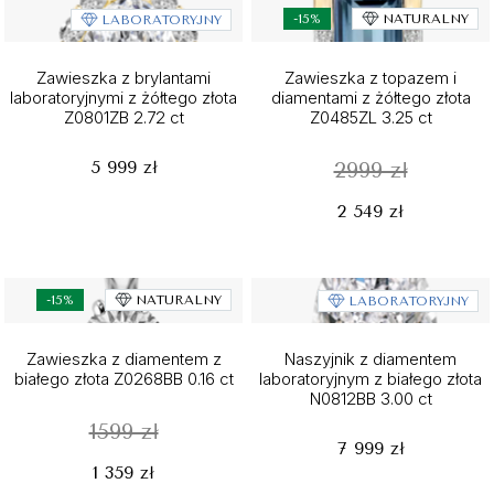
-15%
NATURALNY
LABORATORYJNY
Zawieszka z brylantami
Zawieszka z topazem i
laboratoryjnymi z żółtego złota
diamentami z żółtego złota
Z0801ZB 2.72 ct
Z0485ZL 3.25 ct
5 999 zł
2999 zł
2 549 zł
-15%
NATURALNY
LABORATORYJNY
Zawieszka z diamentem z
Naszyjnik z diamentem
białego złota Z0268BB 0.16 ct
laboratoryjnym z białego złota
N0812BB 3.00 ct
1599 zł
7 999 zł
1 359 zł