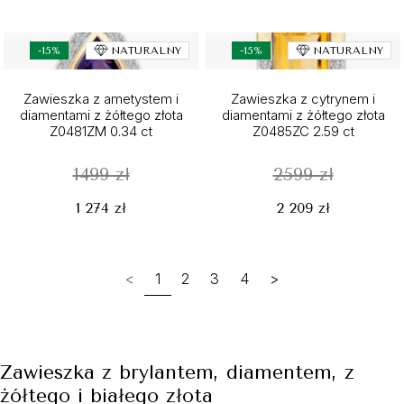
-15%
NATURALNY
-15%
NATURALNY
Zawieszka z ametystem i
Zawieszka z cytrynem i
diamentami z żółtego złota
diamentami z żółtego złota
Z0481ZM 0.34 ct
Z0485ZC 2.59 ct
1499 zł
2599 zł
1 274 zł
2 209 zł
<
1
2
3
4
>
Zawieszka z brylantem, diamentem, z
żółtego i białego złota