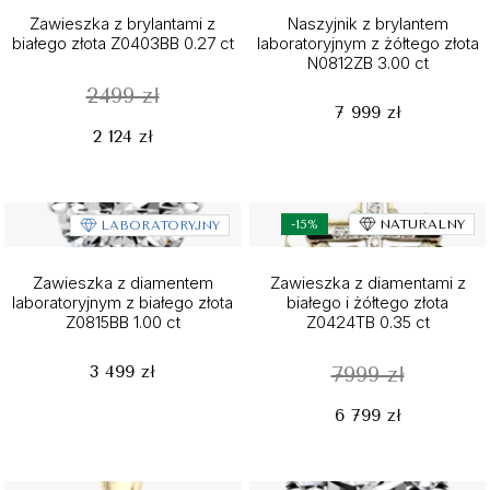
Zawieszka z brylantami z
Naszyjnik z brylantem
białego złota Z0403BB 0.27 ct
laboratoryjnym z żółtego złota
N0812ZB 3.00 ct
2499 zł
7 999 zł
2 124 zł
-15%
NATURALNY
LABORATORYJNY
Zawieszka z diamentem
Zawieszka z diamentami z
laboratoryjnym z białego złota
białego i żółtego złota
Z0815BB 1.00 ct
Z0424TB 0.35 ct
3 499 zł
7999 zł
6 799 zł