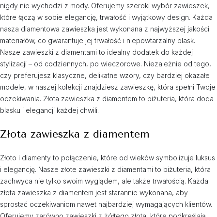
nigdy nie wychodzi z mody. Oferujemy szeroki wybór zawieszek,
które łączą w sobie elegancję, trwałość i wyjątkowy design. Każda
nasza diamentowa zawieszka jest wykonana z najwyższej jakości
materiałów, co gwarantuje jej trwałość i niepowtarzalny blask.
Nasze zawieszki z diamentami to idealny dodatek do każdej
stylizacji – od codziennych, po wieczorowe. Niezależnie od tego,
czy preferujesz klasyczne, delikatne wzory, czy bardziej okazałe
modele, w naszej kolekcji znajdziesz zawieszkę, która spełni Twoje
oczekiwania. Złota zawieszka z diamentem to biżuteria, która doda
blasku i elegancji każdej chwili.
Złota zawieszka z diamentem
Złoto i diamenty to połączenie, które od wieków symbolizuje luksus
i elegancję. Nasze złote zawieszki z diamentami to biżuteria, która
zachwyca nie tylko swoim wyglądem, ale także trwałością. Każda
złota zawieszka z diamentem jest starannie wykonana, aby
sprostać oczekiwaniom nawet najbardziej wymagających klientów.
Oferujemy zarówno zawieszki z żółtego złota, które podkreślają