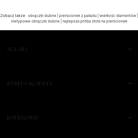
Zobacz także
:
obrączki ślubne
|
pierścionek z palladu
|
wielkość diamentów
|
nietypowe obrączki ślubne
|
najlepsza próba złota na pierścionek
ACLARI
STREFA KLIENTA
KATEGORIE