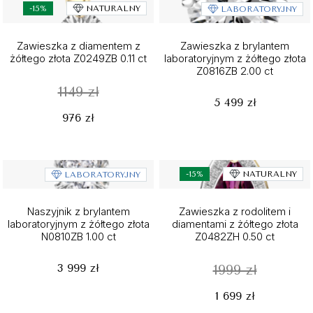
-15%
NATURALNY
LABORATORYJNY
Zawieszka z diamentem z
Zawieszka z brylantem
żółtego złota Z0249ZB 0.11 ct
laboratoryjnym z żółtego złota
Z0816ZB 2.00 ct
1149 zł
5 499 zł
976 zł
-15%
NATURALNY
LABORATORYJNY
Naszyjnik z brylantem
Zawieszka z rodolitem i
laboratoryjnym z żółtego złota
diamentami z żółtego złota
N0810ZB 1.00 ct
Z0482ZH 0.50 ct
3 999 zł
1999 zł
1 699 zł