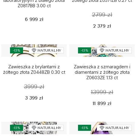
laboratoryjnym z białego złota
żółtego złota Z0571ZB 0.27 ct
Z0817BB 3.00 ct
2799 zł
6 999 zł
2 379 zł
-15%
NATURALNY
-15%
NATURALNY
Zawieszka z brylantami z
Zawieszka z szmaragdem i
żółtego złota Z0448ZB 0.30 ct
diamentami z żółtego złota
Z0603ZE 1.13 ct
3999 zł
13999 zł
3 399 zł
11 899 zł
-15%
NATURALNY
-15%
NATURALNY