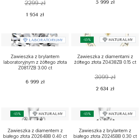
5 999 zł
2299 zł
1 954 zł
-15%
NATURALNY
LABORATORYJNY
Zawieszka z brylantem
Zawieszka z diamentami z
laboratoryjnym z żółtego złota
żółtego złota Z0438ZB 0.15 ct
Z0817ZB 3.00 ct
3099 zł
6 999 zł
2 634 zł
-15%
NATURALNY
-15%
NATURALNY
Zawieszka z diamentem z
Zawieszka z brylantem z
białego złota Z0264BB 0.40 ct
białego złota Z0245BB 0.30 ct