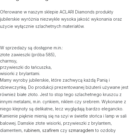
Oferowane w naszym sklepie ACLARI Diamonds produkty
jubilerskie wyróżnia niezwykle wysoka jakość wykonania oraz
użycie wyłącznie szlachetnych materiałów.
W sprzedaży są dostępne m.in.:
złote zawieszki (próba 585),
charmsy,
przywieszki do łańcuszka,
wisiorki z brylantami.
Mamy wyroby jubilerskie, które zachwycą każdą Panią i
dziewczynkę. Do produkcji prezentowanej biżuterii używane jest
również białe złoto. Jest to stop tego szlachetnego kruszcu z
innymi metalami, m.in. cynkiem, niklem czy srebrem. Wykonane z
niego klejnoty są delikatne, lecz wyglądają bardzo elegancko.
Kamienie pięknie mienią się na szyi w świetle słońca i lamp w sali
balowej. Damskie złote wisiorki, przywieszki z brylantem,
diamentem,
rubinem
,
szafirem
czy
szmaragdem
to ozdoby