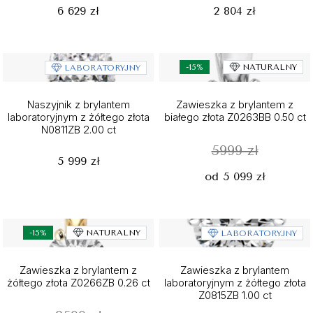
6 629 zł
2 804 zł
-15%
NATURALNY
LABORATORYJNY
Naszyjnik z brylantem
Zawieszka z brylantem z
laboratoryjnym z żółtego złota
białego złota Z0263BB 0.50 ct
N0811ZB 2.00 ct
5999 zł
5 999 zł
od 5 099 zł
-15%
NATURALNY
LABORATORYJNY
Zawieszka z brylantem z
Zawieszka z brylantem
żółtego złota Z0266ZB 0.26 ct
laboratoryjnym z żółtego złota
Z0815ZB 1.00 ct