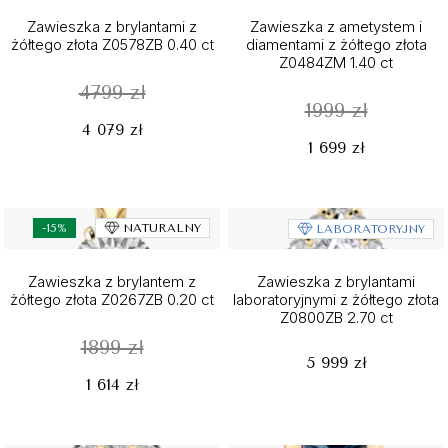
Zawieszka z brylantami z
Zawieszka z ametystem i
żółtego złota Z0578ZB 0.40 ct
diamentami z żółtego złota
Z0484ZM 1.40 ct
4799 zł
1999 zł
4 079 zł
1 699 zł
-15%
NATURALNY
LABORATORYJNY
Zawieszka z brylantem z
Zawieszka z brylantami
żółtego złota Z0267ZB 0.20 ct
laboratoryjnymi z żółtego złota
Z0800ZB 2.70 ct
1899 zł
5 999 zł
1 614 zł