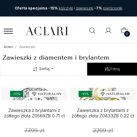
Oferta specjalna -15%
kolczyki
i
zawieszki
-7%
pierścionki
0
Aclari
Zawieszki
Zawieszki z diamentem i brylantem
Sortuj
Filtruj
-15%
NATURALNY
-15%
NATURALNY
Zawieszka z brylantami z
Zawieszka z brylantami z
żółtego złota Z0569ZB 0.71 ct
żółtego złota Z0433ZB 0.22 ct
7799 zł
3299 zł