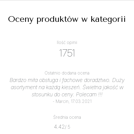
Oceny produktów w kategorii
Ilość opinii
1751
Ostatnio dodana ocena
Bardzo miła obsługa i fachowe doradztwo. Duży
asortyment na każdą kieszeń. Świetna jakość w
stosunku do ceny. Polecam !!!
- Marcin, 17.03.2021
Średnia ocena
4.42
/ 5