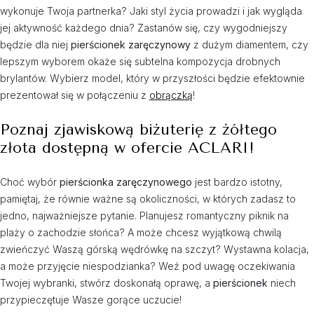
wykonuje Twoja partnerka? Jaki styl życia prowadzi i jak wygląda
jej aktywność każdego dnia? Zastanów się, czy wygodniejszy
będzie dla niej
pierścionek zaręczynowy
z dużym diamentem, czy
lepszym wyborem okaże się subtelna kompozycja drobnych
brylantów. Wybierz model, który w przyszłości będzie efektownie
prezentował się w połączeniu z
obrączką
!
Poznaj zjawiskową biżuterię z żółtego
złota dostępną w ofercie ACLARI!
Choć wybór
pierścionka zaręczynowego
jest bardzo istotny,
pamiętaj, że równie ważne są okoliczności, w których zadasz to
jedno, najważniejsze pytanie. Planujesz romantyczny piknik na
plaży o zachodzie słońca? A może chcesz wyjątkową chwilą
zwieńczyć Waszą górską wędrówkę na szczyt? Wystawna kolacja,
a może przyjęcie niespodzianka? Weź pod uwagę oczekiwania
Twojej wybranki, stwórz doskonałą oprawę, a
pierścionek
niech
przypieczętuje Wasze gorące uczucie!