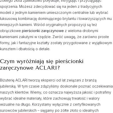
żółtego złota zjawiskowo połyskuje, intrygując i przyciągając
spojrzenia. Możesz zdecydować się na jeden z tradycyjnych
modeli z jednym kamieniem umieszczonym centralnie lub wybrać
luksusową kombinację dominującego brylantu i towarzyszących mu
mniejszych kamieni. Wśród oryginalnych propozycji są też
obrączkowe
pierścionki zaręczynowe
z wieloma drobnymi
kamieniami zakutymi w rzędzie. Zwróć uwagę, że zarówno proste
formy, jak i fantazyjne kształty zostały przygotowane z wyjątkowym
kunsztem i dbałością o detale.
Czym wyróżniają się pierścionki
zaręczynowe ACLARI?
Biżuterię ACLARI tworzą eksperci od lat związani z branżą
jubilerską. W tym czasie zdążyliśmy doskonale poznać oczekiwania
naszych klientów. Wiemy, co oznacza najwyższa jakość i potrafimy
wybrać idealne materiały, które zachowują trwałość i walory
wizualne na długo. Korzystamy wyłącznie z certyfikowanych
surowców jubilerskich – sięgamy po żółte złoto o idealnych