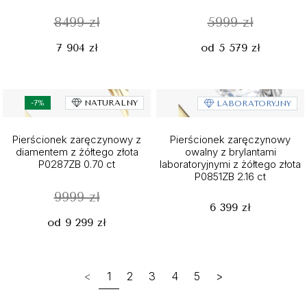
8499 zł
5999 zł
7 904 zł
od 5 579 zł
-7%
NATURALNY
LABORATORYJNY
Pierścionek zaręczynowy z
Pierścionek zaręczynowy
diamentem z żółtego złota
owalny z brylantami
P0287ZB 0.70 ct
laboratoryjnymi z żółtego złota
P0851ZB 2.16 ct
9999 zł
6 399 zł
od 9 299 zł
<
1
2
3
4
5
>