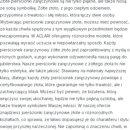
Złote pierścionki zaręczynowe są nie tylko piękne, ale także niosą
ze sobą symbolikę. Żółte złoto, z jego ciepłym odcieniem,
przypomina o trwałości i siłę miłości, która łączy dwie osoby.
Wybierając pierścionki zaręczynowe złote, możesz mieć pewność,
że każda chwila spędzona z tym wyjątkowym przedmiotem będzie
niezapomniana. W ACLARI oferujemy różnorodne modele, które
pozwalają wyrazić uczucia w niepowtarzalny sposób. Każdy
pierścionek zaręczynowy żółte złoto jest zaprojektowany z myślą o
różnych gustach, a jego wykonanie odzwierciedla naszą pasję do
jubilerstwa. Nasze pierścionki zaręczynowe z żółtego złota to nie
tylko estetyka, ale także jakość. Stawiamy na materiały najwyższej
klasy, dlatego każdy złoty pierścionek zaręczynowy powstaje z
certyfikowanego złota, które gwarantuje nie tylko trwałość, ale i
zachwycający blask. Możesz być pewien, że biżuteria, którą
wręczysz swojej ukochanej, będzie nie tylko piękną ozdobą, ale
także trwałym symbolem Waszej miłości. W naszej ofercie
znajdziesz pierścionki zaręczynowe złote o różnorodnych
kształtach, co sprawia, że łatwo dopasujesz je do charakteru i stylu
swojej przyszłej narzeczonej. Nie zapominaj o znaczeniu chwili, w