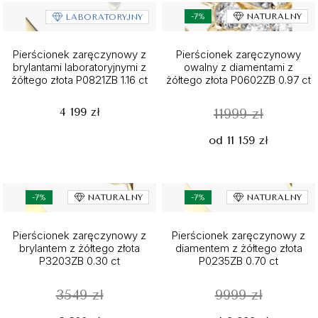
-7%
NATURALNY
LABORATORYJNY
Pierścionek zaręczynowy z
Pierścionek zaręczynowy
brylantami laboratoryjnymi z
owalny z diamentami z
żółtego złota P0821ZB 1.16 ct
żółtego złota P0602ZB 0.97 ct
4 199 zł
11999 zł
od 11 159 zł
-7%
NATURALNY
-7%
NATURALNY
Pierścionek zaręczynowy z
Pierścionek zaręczynowy z
brylantem z żółtego złota
diamentem z żółtego złota
P3203ZB 0.30 ct
P0235ZB 0.70 ct
3549 zł
9999 zł