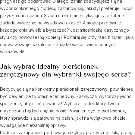
pragniesz go podarować. Dlatego, zanim zdecydujesz się na
wybór konkretnego modelu, zastanów się, jaki styl preferuje Twoja
przyszła narzeczona. Stawia na skromne stylizacje, a biżuterię
zakłada wyłącznie na wyjątkowe okazje? A może przeciwnie –
każdego dnia uwielbia błyszczeć? Jest miłośniczką klasycznego
stylu czy nowoczesną kobietą? Postaraj się przyjrzeć biżuterii, jaką
chowa w swojej szkatułce – znajdziesz tam wiele cennych
wskazówek!
Jak wybrać idealny pierścionek
zaręczynowy dla wybranki swojego serca?
Decydując się na konkretny
pierścionek zaręczynowy
, powinieneś
być pewien, że to właśnie ten jedyny. Zazwyczaj wystarczy jedno
spojrzenie, aby mieć pewność! Wybierz model, który Twoja
narzeczona będzie chętnie nosić. Powinien być to
pierścionek
,
który sprawdzi się zarówno na dzień, jak i na wyjątkowe okazje,
wymagające niebanalnej oprawy.
Podczas zakupu weź pod uwagę względy praktyczne. Jaką pracę