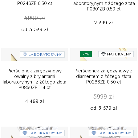
P0246ZB 0.50 ct
laboratoryjnym z żółtego złota
P0801ZB 0.50 ct
5999 zł
2 799 zł
od 5 579 zł
-7%
NATURALNY
LABORATORYJNY
Pierścionek zaręczynowy
Pierścionek zaręczynowy z
owalny z brylantami
diamentem z żółtego złota
laboratoryjnymi z żółtego złota
P0286ZB 0.50 ct
P0850ZB 1.14 ct
5999 zł
4 499 zł
od 5 579 zł
LABORATORYJNY
LABORATORYJNY