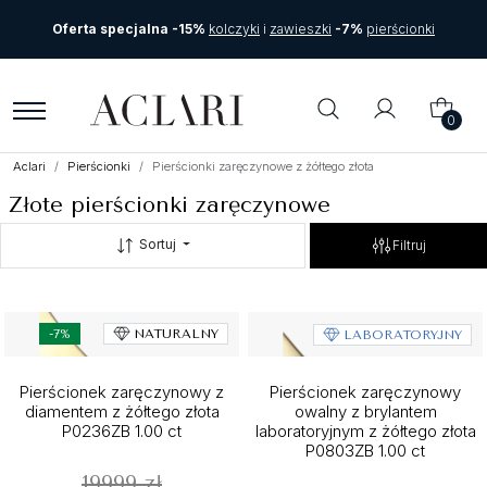
Oferta specjalna -15%
kolczyki
i
zawieszki
-7%
pierścionki
0
Aclari
Pierścionki
Pierścionki zaręczynowe z żółtego złota
Złote pierścionki zaręczynowe
Sortuj
Filtruj
-7%
NATURALNY
LABORATORYJNY
Pierścionek zaręczynowy z
Pierścionek zaręczynowy
diamentem z żółtego złota
owalny z brylantem
P0236ZB 1.00 ct
laboratoryjnym z żółtego złota
P0803ZB 1.00 ct
19999 zł