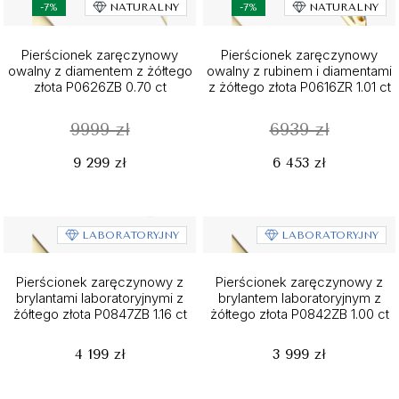
-7%
NATURALNY
-7%
NATURALNY
Pierścionek zaręczynowy
Pierścionek zaręczynowy
owalny z diamentem z żółtego
owalny z rubinem i diamentami
złota P0626ZB 0.70 ct
z żółtego złota P0616ZR 1.01 ct
9999 zł
6939 zł
9 299 zł
6 453 zł
LABORATORYJNY
LABORATORYJNY
Pierścionek zaręczynowy z
Pierścionek zaręczynowy z
brylantami laboratoryjnymi z
brylantem laboratoryjnym z
żółtego złota P0847ZB 1.16 ct
żółtego złota P0842ZB 1.00 ct
4 199 zł
3 999 zł