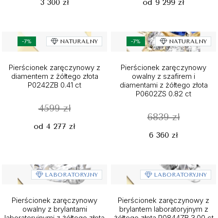
3 300 zł
od 9 299 zł
-7%
NATURALNY
-7%
NATURALNY
Pierścionek zaręczynowy z
Pierścionek zaręczynowy
diamentem z żółtego złota
owalny z szafirem i
P0242ZB 0.41 ct
diamentami z żółtego złota
P0602ZS 0.82 ct
4599 zł
6839 zł
od 4 277 zł
6 360 zł
LABORATORYJNY
LABORATORYJNY
Pierścionek zaręczynowy
Pierścionek zaręczynowy z
owalny z brylantami
brylantem laboratoryjnym z
laboratoryjnymi z żółtego złota
żółtego złota P0844ZB 3.00 ct