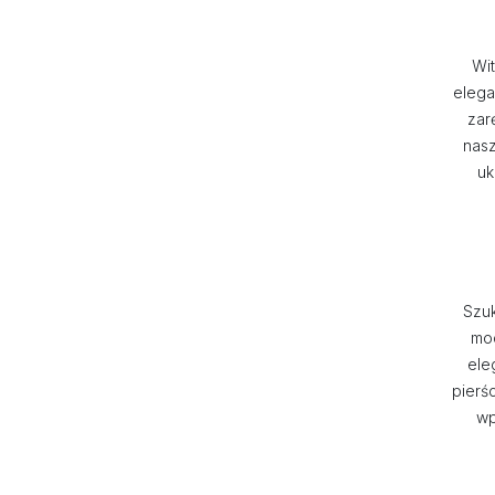
Wit
elega
zar
nasz
uk
Szuk
mod
ele
pierś
wp