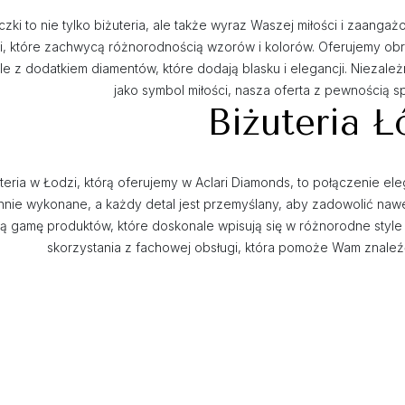
zki to nie tylko biżuteria, ale także wyraz Waszej miłości i zaanga
i, które zachwycą różnorodnością wzorów i kolorów. Oferujemy ob
e z dodatkiem diamentów, które dodają blasku i elegancji. Niezależ
jako symbol miłości, nasza oferta z pewnością s
Biżuteria Ł
teria w Łodzi, którą oferujemy w Aclari Diamonds, to połączenie el
nnie wykonane, a każdy detal jest przemyślany, aby zadowolić naw
ą gamę produktów, które doskonale wpisują się w różnorodne style 
skorzystania z fachowej obsługi, która pomoże Wam znaleźć