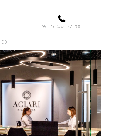
tel:
+48 533 177 288
0:00