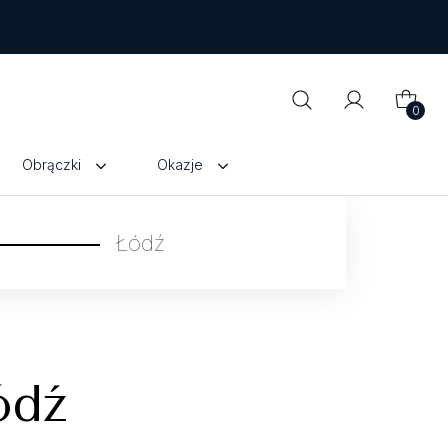
0
Obrączki
Okazje
Łódź
ódź