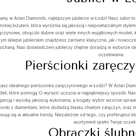
amy w Aclari Diamonds, najlepszym jubilerze w Łodzi! Nasz salon t
nckiej biżuterii, która wyróżnia się jakością i niepowtarzalnym styl
ęczynowe, obrączki ślubne oraz wiele innych wyjątkowych modeli,
ym sklepie jubilerskim znajdziesz zarówno klasyczne, jak i nowoc
ochaną. Nasi doświadczeni jubilerzy chętnie doradzą w wyborze id
oczekiwania.
Pierścionki zaręc
asz idealnego pierścionka zaręczynowego w Łodzi? W Aclari Diam
eli, które pomogą Ci wyrazić uczucia w najpiękniejszy sposób. Nas
gancją i wysoką jakością wykonania, a bogaty wybór wzorów sprawia
cionki z diamentami, które dodadzą blasku chwilom zaręczyn, oraz 
isują się w aktualne trendy. Niezależnie od tego, czy preferujesz 
asortyment spełni Twoje oczek
Obrączki ślub