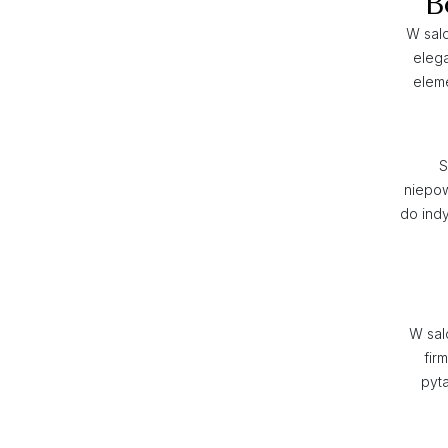
B
W salo
eleg
eleme
S
niepow
do indy
W sal
fir
pyt