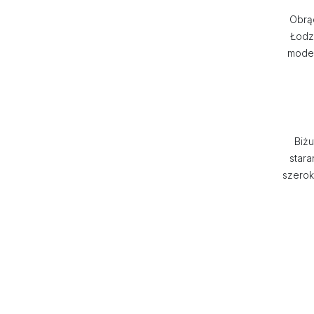
Obrąc
Łodz
model
Biżu
stara
szerok