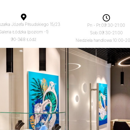
rszałka Józefa Piłsudskiego 15/23
Pn - Pt:
09:30-21:00
Galeria Łódzka (poziom -1)
Sob:
09:30-21:00
90-368 Łódź
Niedziela handlowa:
10:00-2