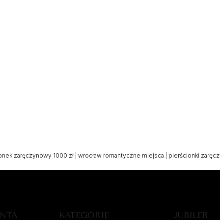
ionek zaręczynowy 1000 zł
|
wrocław romantyczne miejsca
|
pierścionki zarę
ENTA
KATEGORIE
JUBILER