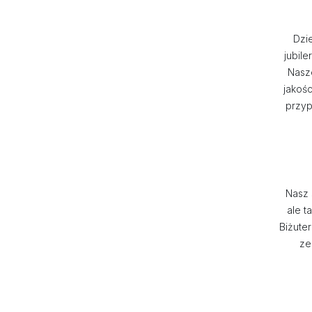
Dzi
jubil
Nasze
jakoś
przyp
Nasz 
ale t
Biżuter
ze