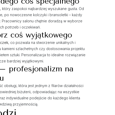
żdego coś specjalnego
i, który zaspokoi najbardziej wyszukane gusta. Od
ne, po nowoczesne kolczyki i bransoletki – każdy
łów. Pracownicy salonu chętnie doradzą w wyborze
ych potrzeb i oczekiwań.
rz coś wyjątkowego
ączek
, co pozwala na stworzenie unikalnych i
 kamieni szlachetnych czy dostosowania projektu
ełem sztuki. Personalizacja to idealne rozwiązanie
cze bardziej wyjątkowymi.
 – profesjonalizm na
u
obsługi, która jest jednym z filarów działalności
iedniej biżuterii, odpowiadając na wszystkie
raz indywidualne podejście do każdego klienta
awdziwą przyjemnością.
odzi