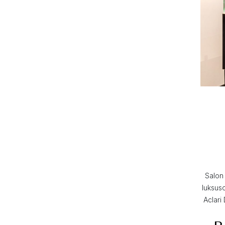
Salon 
luksus
Aclari