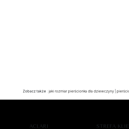
Zobacz także
:
jaki rozmiar pierścionka dla dziewczyny
|
pierśc
ACLARI
STREFA KLI