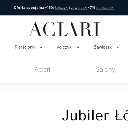
Oferta specjalna -15%
kolczyki
i
zawieszki
-7%
pierścionki
Pierścionki
Kolczyki
Zawieszki
Aclari
Salony
Jubiler Ł