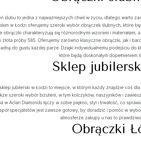
eń ślubu to jedna z najważniejszych chwil w życiu, dlatego warto 
erskim w Łodzi oferujemy szeroki wybór obrączek ślubnych, które 
 obrączki charakteryzują się różnorodnymi wzorami i materiałami, a
ci złota próby 585. Oferujemy zarówno klasyczne obrączki, jak i b
adną do gustu każdej parze. Dzięki indywidualnemu podejściu do k
które będą doskonałym dopełnieniem 
Sklep jubilers
sklep jubilerski w Łodzi to miejsce, w którym każdy znajdzie coś dla s
akże szeroki wybór biżuterii, w tym kolczyków, naszyjników i zawies
ia w Aclari Diamonds łączy w sobie piękno, styl i trwałość, co spraw
spół specjalistów jest zawsze gotowy, by doradzić i pomóc w wybo
atmosferze zakupy u nas to prawdziw
Obrączki Ł