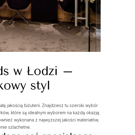
ds w Łodzi –
kowy styl
łą jakością biżuterii. Znajdziesz tu szeroki wybór
yków, które są idealnym wyborem na każdą okazję.
e również wykonana z najwyższej jakości materiałów,
enie szlachetne.