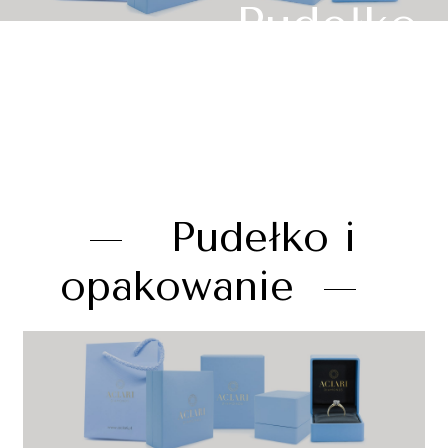
Pudełko
na pierścionek
zaręczynowy -
opakowania
Pudełko i
jubilerskie
opakowanie