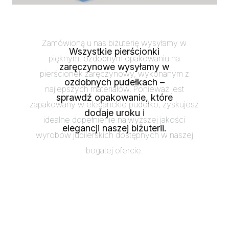
Zamówioną u nas biżuterię wysyłamy w
Wszystkie pierścionki
pięknym. ozdobnym opakowaniu na
zaręczynowe wysyłamy w
pierścionek zaręczynowy, wykonanym z
ozdobnych pudełkach –
najlepszych materiałów. Ponieważ jest
sprawdź opakowanie, które
zapakowany w eleganckie pudełko, zyskujesz
dodaje uroku i
idealne dopełnienie najwyższej jakości
elegancji naszej biżuterii.
wyrobów jubilerskich dostępnych w naszej
bogatej ofercie.