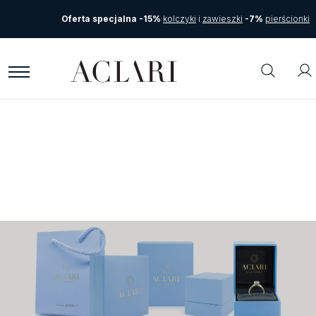
Oferta specjalna -15%
kolczyki
i
zawieszki
-7%
pierścionki