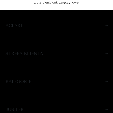
złote pierścionki zaręczynowe
ACLARI
STREFA KLIENTA
KATEGORIE
JUBILER