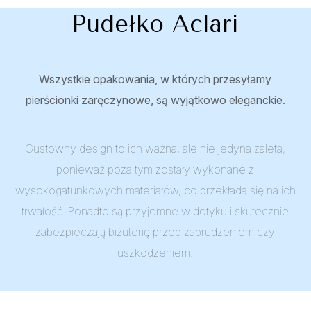
Pudełko Aclari
Wszystkie opakowania, w których przesyłamy
pierścionki zaręczynowe, są wyjątkowo eleganckie.
Gustowny design to ich ważna, ale nie jedyna zaleta,
ponieważ poza tym zostały wykonane z
wysokogatunkowych materiałów, co przekłada się na ich
trwałość. Ponadto są przyjemne w dotyku i skutecznie
zabezpieczają biżuterię przed zabrudzeniem czy
uszkodzeniem.