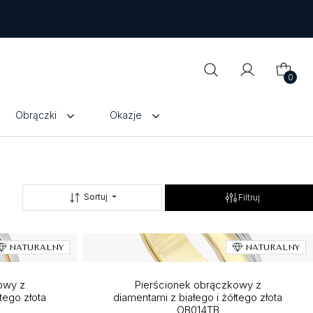
0
Obrączki
Okazje
Sortuj
Filtruj
NATURALNY
NATURALNY
owy z
Pierścionek obrączkowy z
tego złota
diamentami z białego i żółtego złota
OB014TB