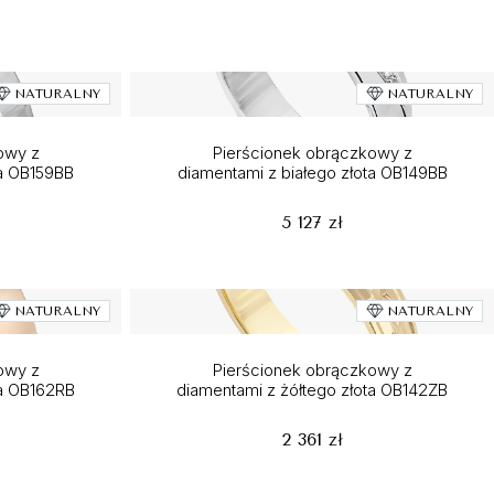
NATURALNY
NATURALNY
owy z
Pierścionek obrączkowy z
ta OB159BB
diamentami z białego złota OB149BB
5 127 zł
NATURALNY
NATURALNY
owy z
Pierścionek obrączkowy z
ta OB162RB
diamentami z żółtego złota OB142ZB
2 361 zł