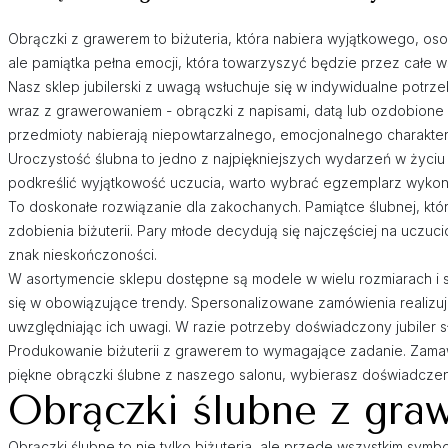
Obrączki z grawerem to biżuteria, która nabiera wyjątkowego, oso
ale pamiątka pełna emocji, która towarzyszyć będzie przez całe w
Nasz sklep jubilerski z uwagą wsłuchuje się w indywidualne potr
wraz z grawerowaniem - obrączki z napisami, datą lub ozdobione 
przedmioty nabierają niepowtarzalnego, emocjonalnego charakter
Uroczystość ślubna to jedno z najpiękniejszych wydarzeń w życiu
podkreślić wyjątkowość uczucia, warto wybrać egzemplarz wykon
To doskonałe rozwiązanie dla zakochanych. Pamiątce ślubnej, kt
zdobienia biżuterii. Pary młode decydują się najczęściej na uczuc
znak nieskończoności.
W asortymencie sklepu dostępne są modele w wielu rozmiarach i st
się w obowiązujące trendy. Spersonalizowane zamówienia realiz
uwzględniając ich uwagi. W razie potrzeby doświadczony jubiler s
Produkowanie biżuterii z grawerem to wymagające zadanie. Zama
piękne obrączki ślubne z naszego salonu, wybierasz doświadczenie
Obrączki ślubne z gra
Obrączki ślubne to nie tylko biżuteria, ale przede wszystkim sym