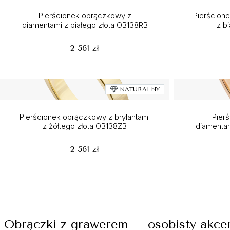
Pierścionek obrączkowy z
Pierścion
diamentami z białego złota OB138RB
z b
2 561 zł
NATURALNY
Pierścionek obrączkowy z brylantami
Pier
z żółtego złota OB138ZB
diamentam
2 561 zł
Obrączki z grawerem – osobisty akcen