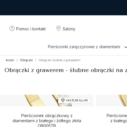
Pomoc i kontakt
Salony
Pierścionki zaręczynowe z diamentami
Aclari
Obrączki
Obrączki ślubne z grawerem
Obrączki z grawerem - ślubne obrączki na
NATURALNY
Pierścionek obrączkowy z
Pierścion
diamentami z białego i żółtego złota
z białeg
OB005TB