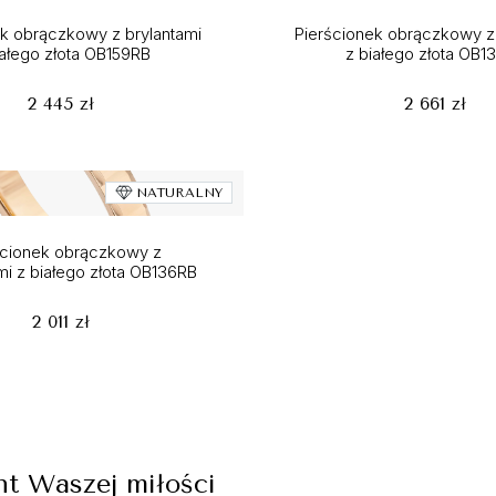
ek obrączkowy z brylantami
Pierścionek obrączkowy z 
iałego złota OB159RB
z białego złota OB1
2 445 zł
2 661 zł
NATURALNY
ścionek obrączkowy z
i z białego złota OB136RB
2 011 zł
t Waszej miłości