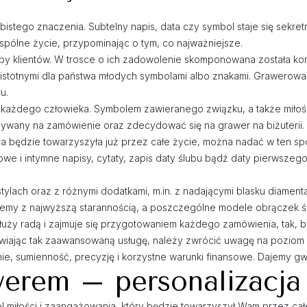
bistego znaczenia. Subtelny napis, data czy symbol staje się sekre
spólne życie, przypominając o tym, co najważniejsze.
zeby klientów. W trosce o ich zadowolenie skomponowana została k
istotnymi dla państwa młodych symbolami albo znakami. Grawerowan
u.
 każdego człowieka. Symbolem zawieranego związku, a także miłośc
ywany na zamówienie oraz zdecydować się na grawer na biżuterii.
óra będzie towarzyszyła już przez całe życie, można nadać w ten 
iowe i intymne napisy, cytaty, zapis daty ślubu bądź daty pierwszeg
ylach oraz z różnymi dodatkami, m.in. z nadającymi blasku diament
ujemy z najwyższą starannością, a poszczególne modele obrączek 
łuży radą i zajmuje się przygotowaniem każdego zamówienia, tak, b
wiając tak zaawansowaną usługę, należy zwrócić uwagę na poziom p
, sumienność, precyzję i korzystne warunki finansowe. Dajemy gwara
werem – personalizacja
bol miłości i zaangażowania, który będzie towarzyszył Wam przez ca