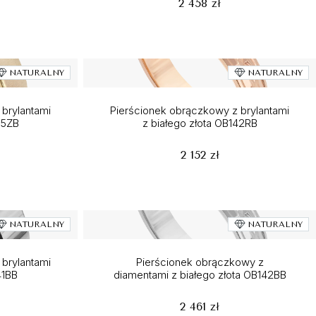
2 458 zł
NATURALNY
NATURALNY
brylantami
Pierścionek obrączkowy z brylantami
15ZB
z białego złota OB142RB
2 152 zł
NATURALNY
NATURALNY
brylantami
Pierścionek obrączkowy z
41BB
diamentami z białego złota OB142BB
2 461 zł