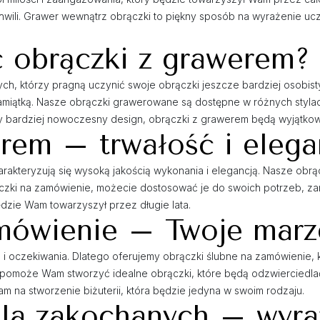
hwili. Grawer wewnątrz obrączki to piękny sposób na wyrażenie uczu
 obrączki z grawerem?
ych, którzy pragną uczynić swoje obrączki jeszcze bardziej osobis
kną pamiątką. Nasze obrączki grawerowane są dostępne w różnych st
czy bardziej nowoczesny design, obrączki z grawerem będą wyjątk
erem – trwałość i elega
rakteryzują się wysoką jakością wykonania i elegancją. Nasze obrą
czki na zamówienie, możecie dostosować je do swoich potrzeb, za
dzie Wam towarzyszył przez długie lata.
mówienie – Twoje marze
a i oczekiwania. Dlatego oferujemy obrączki ślubne na zamówieni
 pomoże Wam stworzyć idealne obrączki, które będą odzwierciedla
 na stworzenie biżuterii, która będzie jedyna w swoim rodzaju.
la zakochanych – wyra