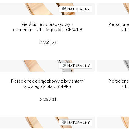
NATURALNY
Pierścionek obrączkowy z
Pierścion
diamentami z białego złota OB141RB
z b
3 232 zł
NATURALNY
Pierścionek obrączkowy z brylantami
Pierścion
z białego złota OB149RB
z b
5 293 zł
NATURALNY