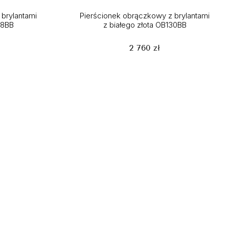
brylantami
Pierścionek obrączkowy z brylantami
38BB
z białego złota OB130BB
2 760 zł