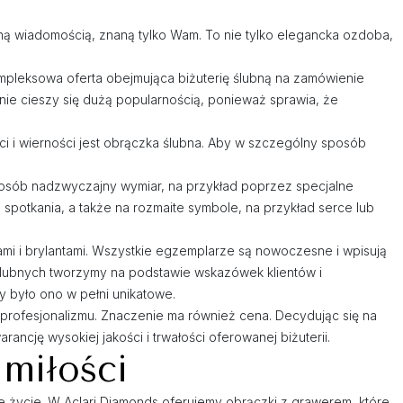
tną wiadomością, znaną tylko Wam. To nie tylko elegancka ozdoba,
ompleksowa oferta obejmująca biżuterię ślubną na zamówienie
ie cieszy się dużą popularnością, ponieważ sprawia, że
i i wierności jest obrączka ślubna. Aby w szczególny sposób
sposób nadzwyczajny wymiar, na przykład poprzez specjalne
o spotkania, a także na rozmaite symbole, na przykład serce lub
ami i brylantami. Wszystkie egzemplarze są nowoczesne i wpisują
ślubnych tworzymy na podstawie wskazówek klientów i
y było ono w pełni unikatowe.
rofesjonalizmu. Znaczenie ma również cena. Decydując się na
ncję wysokiej jakości i trwałości oferowanej biżuterii.
 miłości
łe życie. W Aclari Diamonds oferujemy obrączki z grawerem, które