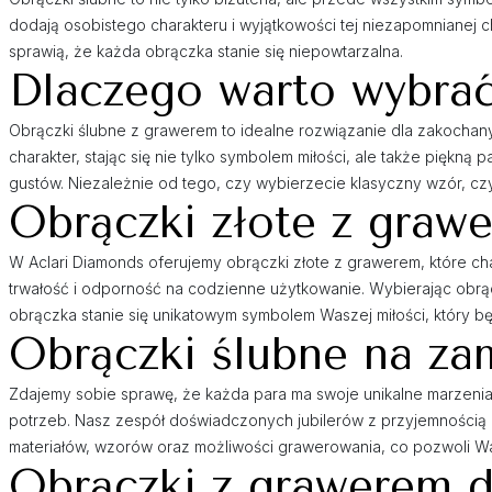
dodają osobistego charakteru i wyjątkowości tej niezapomnianej c
sprawią, że każda obrączka stanie się niepowtarzalna.
Dlaczego warto wybrać
Obrączki ślubne z grawerem to idealne rozwiązanie dla zakochan
charakter, stając się nie tylko symbolem miłości, ale także pię
gustów. Niezależnie od tego, czy wybierzecie klasyczny wzór, 
Obrączki złote z graw
W Aclari Diamonds oferujemy obrączki złote z grawerem, które cha
trwałość i odporność na codzienne użytkowanie. Wybierając obrą
obrączka stanie się unikatowym symbolem Waszej miłości, który bę
Obrączki ślubne na za
Zdajemy sobie sprawę, że każda para ma swoje unikalne marzeni
potrzeb. Nasz zespół doświadczonych jubilerów z przyjemnością
materiałów, wzorów oraz możliwości grawerowania, co pozwoli Wam
Obrączki z grawerem d