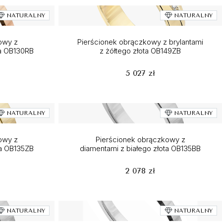
NATURALNY
NATURALNY
owy z
Pierścionek obrączkowy z brylantami
ta OB130RB
z żółtego złota OB149ZB
5 027 zł
NATURALNY
NATURALNY
owy z
Pierścionek obrączkowy z
ta OB135ZB
diamentami z białego złota OB135BB
2 078 zł
NATURALNY
NATURALNY