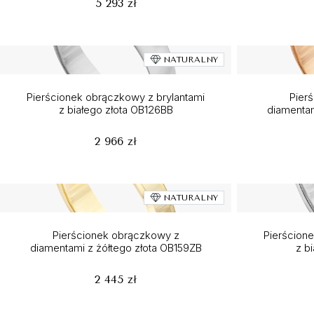
5 293 zł
NATURALNY
Pierścionek obrączkowy z brylantami
Pier
z białego złota OB126BB
diamentam
2 966 zł
NATURALNY
Pierścionek obrączkowy z
Pierścion
diamentami z żółtego złota OB159ZB
z b
2 445 zł