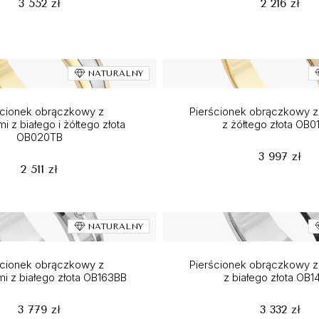
3 552 zł
2 216 zł
NATURALNY
ścionek obrączkowy z
Pierścionek obrączkowy z 
i z białego i żółtego złota
z żółtego złota OB0
OB020TB
3 997 zł
2 511 zł
NATURALNY
ścionek obrączkowy z
Pierścionek obrączkowy z 
i z białego złota OB163BB
z białego złota OB1
3 779 zł
3 332 zł