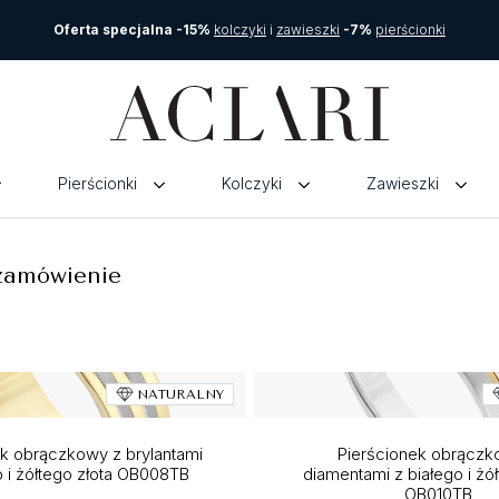
Oferta specjalna -15%
kolczyki
i
zawieszki
-7%
pierścionki
Pierścionki
Kolczyki
Zawieszki
 zamówienie
NATURALNY
ek obrączkowy z brylantami
Pierścionek obrączk
o i żółtego złota OB008TB
diamentami z białego i żół
OB010TB