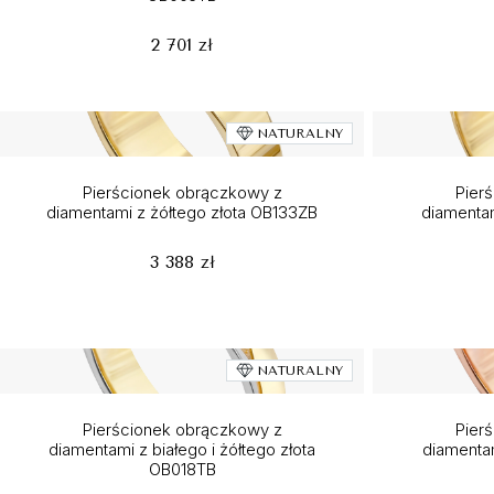
2 701 zł
NATURALNY
Pierścionek obrączkowy z
Pier
diamentami z żółtego złota OB133ZB
diamentam
3 388 zł
NATURALNY
Pierścionek obrączkowy z
Pier
diamentami z białego i żółtego złota
diamentam
OB018TB