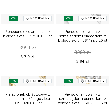
-7%
NATURALNY
-7%
NATURALNY
Pierścionek z diamentami z
Pierścionek owalny z
białego złota P0474BB 0.31 ct
szmaragdem i diamentami z
białego złota P0614BE 0.20 ct
3999 zł
3399 zł
3 719 zł
3 161 zł
-7%
NATURALNY
-7%
NATURALNY
Pierścionek obrączkowy z
Pierścionek owalny z
diamentami z żółtego złota
szmaragdem i diamentami z
OB900ZB 0.60 ct
żółtego złota P0601ZE 0.36 ct