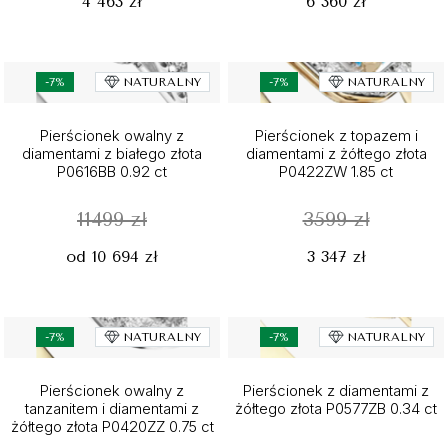
4 463 zł
6 360 zł
-7%
NATURALNY
-7%
NATURALNY
Pierścionek owalny z
Pierścionek z topazem i
diamentami z białego złota
diamentami z żółtego złota
P0616BB 0.92 ct
P0422ZW 1.85 ct
11499 zł
3599 zł
od 10 694 zł
3 347 zł
-7%
NATURALNY
-7%
NATURALNY
Pierścionek owalny z
Pierścionek z diamentami z
tanzanitem i diamentami z
żółtego złota P0577ZB 0.34 ct
żółtego złota P0420ZZ 0.75 ct