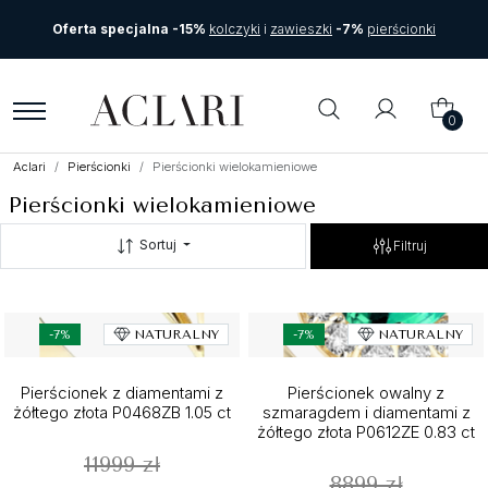
Oferta specjalna -15%
kolczyki
i
zawieszki
-7%
pierścionki
0
Aclari
Pierścionki
Pierścionki wielokamieniowe
Pierścionki wielokamieniowe
Sortuj
Filtruj
-7%
NATURALNY
-7%
NATURALNY
Pierścionek z diamentami z
Pierścionek owalny z
żółtego złota P0468ZB 1.05 ct
szmaragdem i diamentami z
żółtego złota P0612ZE 0.83 ct
11999 zł
8899 zł