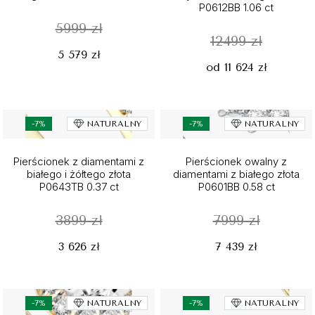
P0612BB 1.06 ct
5999 zł
12499 zł
5 579 zł
od 11 624 zł
-7%
NATURALNY
-7%
NATURALNY
Pierścionek z diamentami z
Pierścionek owalny z
białego i żółtego złota
diamentami z białego złota
P0643TB 0.37 ct
P0601BB 0.58 ct
3899 zł
7999 zł
3 626 zł
7 439 zł
-7%
NATURALNY
-7%
NATURALNY