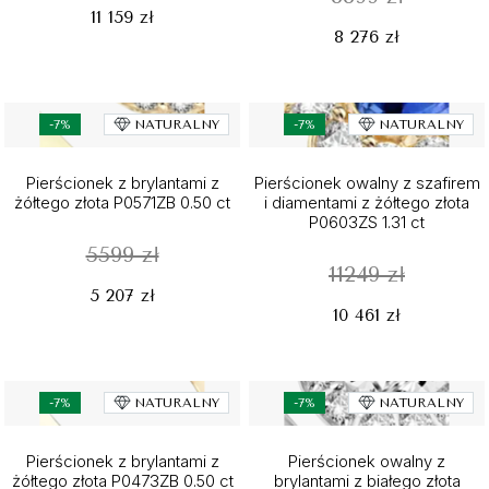
11 159 zł
8 276 zł
-7%
NATURALNY
-7%
NATURALNY
Pierścionek z brylantami z
Pierścionek owalny z szafirem
żółtego złota P0571ZB 0.50 ct
i diamentami z żółtego złota
P0603ZS 1.31 ct
5599 zł
11249 zł
5 207 zł
10 461 zł
-7%
NATURALNY
-7%
NATURALNY
Pierścionek z brylantami z
Pierścionek owalny z
żółtego złota P0473ZB 0.50 ct
brylantami z białego złota