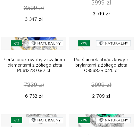
3999 zł
3599 zł
3 719 zł
3 347 zł
-7%
NATURALNY
-7%
NATURALNY
Pierścionek owalny z szafirem
Pierścionek obrączkowy z
i diamentami z żółtego złota
brylantami z żółtego złota
P0612ZS 0.82 ct
OB568ZB 0.20 ct
7239 zł
2999 zł
6 732 zł
2 789 zł
-7%
NATURALNY
-7%
NATURALNY