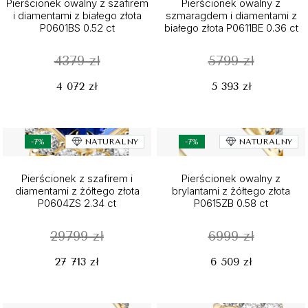
Pierścionek owalny z szafirem
Pierścionek owalny z
i diamentami z białego złota
szmaragdem i diamentami z
P0601BS 0.52 ct
białego złota P0611BE 0.36 ct
4379 zł
5799 zł
4 072 zł
5 393 zł
-7%
NATURALNY
-7%
NATURALNY
Pierścionek z szafirem i
Pierścionek owalny z
diamentami z żółtego złota
brylantami z żółtego złota
P0604ZS 2.34 ct
P0615ZB 0.58 ct
29799 zł
6999 zł
27 713 zł
6 509 zł