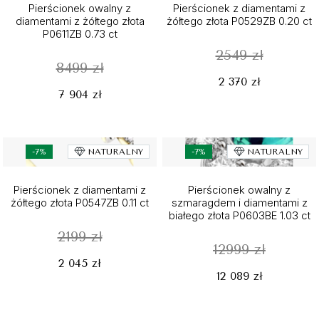
Pierścionek owalny z
Pierścionek z diamentami z
diamentami z żółtego złota
żółtego złota P0529ZB 0.20 ct
P0611ZB 0.73 ct
2549 zł
8499 zł
2 370 zł
7 904 zł
-7%
NATURALNY
-7%
NATURALNY
Pierścionek z diamentami z
Pierścionek owalny z
żółtego złota P0547ZB 0.11 ct
szmaragdem i diamentami z
białego złota P0603BE 1.03 ct
2199 zł
12999 zł
2 045 zł
12 089 zł