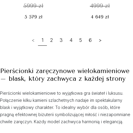
5999 zł
4999 zł
5 579 zł
4 649 zł
<
1
2
3
4
5
6
>
Pierścionki zaręczynowe wielokamieniowe
– blask, który zachwyca z każdej strony
Pierścionki wielokamieniowe to wyjątkowa gra świateł i luksusu.
Połączenie kilku kamieni szlachetnych nadaje im spektakularny
blask i wyjątkowy charakter. To idealny wybór dla osób, które
pragną efektownej biżuterii symbolizującej miłość i niezapomniane
chwile zaręczyn. Każdy model zachwyca harmonią i elegancją.