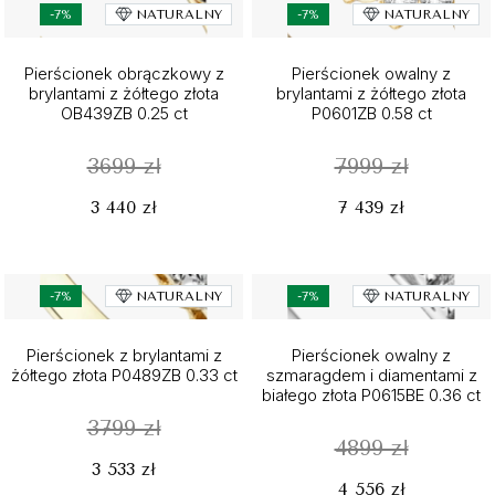
-7%
NATURALNY
-7%
NATURALNY
Pierścionek obrączkowy z
Pierścionek owalny z
brylantami z żółtego złota
brylantami z żółtego złota
OB439ZB 0.25 ct
P0601ZB 0.58 ct
3699 zł
7999 zł
3 440 zł
7 439 zł
-7%
NATURALNY
-7%
NATURALNY
Pierścionek z brylantami z
Pierścionek owalny z
żółtego złota P0489ZB 0.33 ct
szmaragdem i diamentami z
białego złota P0615BE 0.36 ct
3799 zł
4899 zł
3 533 zł
4 556 zł