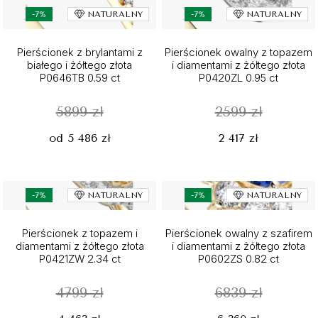
-7%
NATURALNY
-7%
NATURALNY
Pierścionek z brylantami z
Pierścionek owalny z topazem
białego i żółtego złota
i diamentami z żółtego złota
P0646TB 0.59 ct
P0420ZL 0.95 ct
5899 zł
2599 zł
od 5 486 zł
2 417 zł
-7%
NATURALNY
-7%
NATURALNY
Pierścionek z topazem i
Pierścionek owalny z szafirem
diamentami z żółtego złota
i diamentami z żółtego złota
P0421ZW 2.34 ct
P0602ZS 0.82 ct
4799 zł
6839 zł