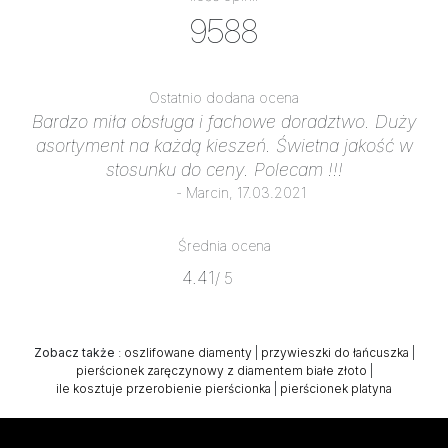
9588
Ostatnio dodana ocena
Bardzo miła obsługa i fachowe doradztwo. Duży
asortyment na każdą kieszeń. Świetna jakość w
stosunku do ceny. Polecam !!!
- Marcin, 17.03.2021
Średnia ocena
4.41
/ 5
Zobacz także
:
oszlifowane diamenty
|
przywieszki do łańcuszka
|
pierścionek zaręczynowy z diamentem białe złoto
|
ile kosztuje przerobienie pierścionka
|
pierścionek platyna