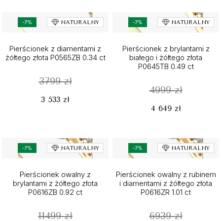
-7%
NATURALNY
-7%
NATURALNY
Pierścionek z diamentami z
Pierścionek z brylantami z
żółtego złota P0565ZB 0.34 ct
białego i żółtego złota
P0645TB 0.49 ct
3799 zł
4999 zł
3 533 zł
4 649 zł
-7%
NATURALNY
-7%
NATURALNY
Pierścionek owalny z
Pierścionek owalny z rubinem
brylantami z żółtego złota
i diamentami z żółtego złota
P0616ZB 0.92 ct
P0616ZR 1.01 ct
11499 zł
6939 zł