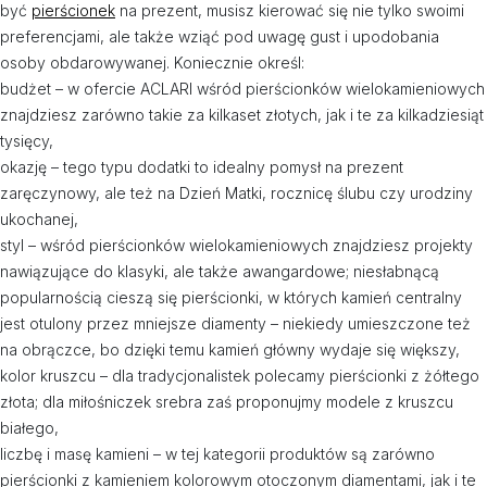
być
pierścionek
na prezent, musisz kierować się nie tylko swoimi
preferencjami, ale także wziąć pod uwagę gust i upodobania
osoby obdarowywanej. Koniecznie określ:
budżet – w ofercie ACLARI wśród pierścionków wielokamieniowych
znajdziesz zarówno takie za kilkaset złotych, jak i te za kilkadziesiąt
tysięcy,
okazję – tego typu dodatki to idealny pomysł na prezent
zaręczynowy, ale też na Dzień Matki, rocznicę ślubu czy urodziny
ukochanej,
styl – wśród pierścionków wielokamieniowych znajdziesz projekty
nawiązujące do klasyki, ale także awangardowe; niesłabnącą
popularnością cieszą się pierścionki, w których kamień centralny
jest otulony przez mniejsze diamenty – niekiedy umieszczone też
na obrączce, bo dzięki temu kamień główny wydaje się większy,
kolor kruszcu – dla tradycjonalistek polecamy pierścionki z żółtego
złota; dla miłośniczek srebra zaś proponujmy modele z kruszcu
białego,
liczbę i masę kamieni – w tej kategorii produktów są zarówno
pierścionki z kamieniem kolorowym otoczonym diamentami, jak i te