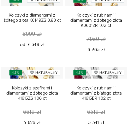
Kolczyki z diamentami z
Kolczyki z rubinami i
żółtego złota K0149ZB 0.80 ct
diamentami z żółtego złota
K0601ZR 1.02 ct
8999 zł
7959 zł
od 7 649 zł
6 765 zł
-15%
NATURALNY
-15%
NATURALNY
Kolczyki z szafirami i
Kolczyki z rubinami i
diamentami z żółtego złota
diamentami z białego złota
K1615ZS 1.06 ct
K1615BR 1.02 ct
6619 zł
6519 zł
5 626 zł
5 541 zł