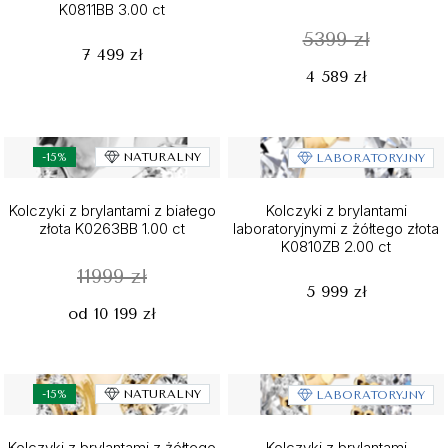
K0811BB 3.00 ct
5399 zł
7 499 zł
4 589 zł
-15%
NATURALNY
LABORATORYJNY
Kolczyki z brylantami z białego
Kolczyki z brylantami
złota K0263BB 1.00 ct
laboratoryjnymi z żółtego złota
K0810ZB 2.00 ct
11999 zł
5 999 zł
od 10 199 zł
-15%
NATURALNY
LABORATORYJNY
Kolczyki z brylantami z żółtego
Kolczyki z brylantami