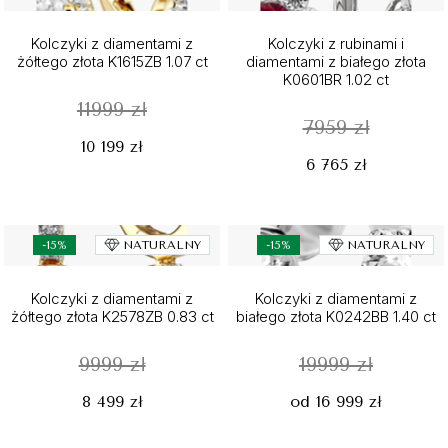
Kolczyki z diamentami z
Kolczyki z rubinami i
żółtego złota K1615ZB 1.07 ct
diamentami z białego złota
K0601BR 1.02 ct
11999 zł
7959 zł
10 199 zł
6 765 zł
-15%
NATURALNY
-15%
NATURALNY
Kolczyki z diamentami z
Kolczyki z diamentami z
żółtego złota K2578ZB 0.83 ct
białego złota K0242BB 1.40 ct
9999 zł
19999 zł
8 499 zł
od 16 999 zł