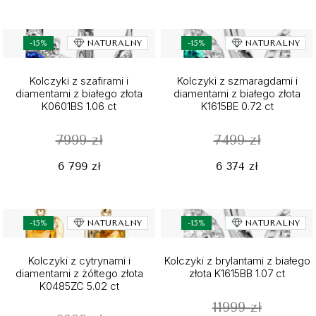
-15%
NATURALNY
-15%
NATURALNY
Kolczyki z szafirami i
Kolczyki z szmaragdami i
diamentami z białego złota
diamentami z białego złota
K0601BS 1.06 ct
K1615BE 0.72 ct
7999 zł
7499 zł
6 799 zł
6 374 zł
-15%
NATURALNY
-15%
NATURALNY
Kolczyki z cytrynami i
Kolczyki z brylantami z białego
diamentami z żółtego złota
złota K1615BB 1.07 ct
K0485ZC 5.02 ct
11999 zł