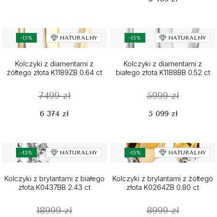
-15%
NATURALNY
-15%
NATURALNY
Kolczyki z diamentami z
Kolczyki z diamentami z
żółtego złota K1189ZB 0.64 ct
białego złota K1188BB 0.52 ct
7499 zł
5999 zł
6 374 zł
5 099 zł
-15%
NATURALNY
-15%
NATURALNY
Kolczyki z brylantami z białego
Kolczyki z brylantami z żółtego
złota K0437BB 2.43 ct
złota K0264ZB 0.80 ct
18999 zł
8999 zł