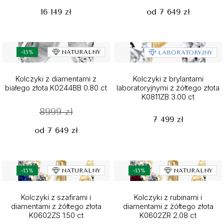
16 149 zł
od 7 649 zł
-15%
NATURALNY
LABORATORYJNY
Kolczyki z diamentami z
Kolczyki z brylantami
białego złota K0244BB 0.80 ct
laboratoryjnymi z żółtego złota
K0811ZB 3.00 ct
8999 zł
7 499 zł
od 7 649 zł
-15%
NATURALNY
-15%
NATURALNY
Kolczyki z szafirami i
Kolczyki z rubinami i
diamentami z żółtego złota
diamentami z żółtego złota
K0602ZS 1.50 ct
K0602ZR 2.08 ct