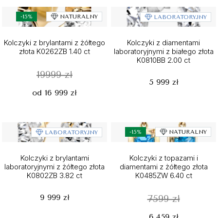
-15%
NATURALNY
LABORATORYJNY
Kolczyki z brylantami z żółtego
Kolczyki z diamentami
złota K0262ZB 1.40 ct
laboratoryjnymi z białego złota
K0810BB 2.00 ct
19999 zł
5 999 zł
od 16 999 zł
-15%
NATURALNY
LABORATORYJNY
Kolczyki z brylantami
Kolczyki z topazami i
laboratoryjnymi z żółtego złota
diamentami z żółtego złota
K0802ZB 3.82 ct
K0485ZW 6.40 ct
9 999 zł
7599 zł
6 459 zł