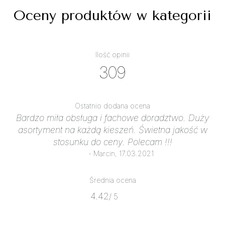
Oceny produktów w kategorii
Ilość opinii
309
Ostatnio dodana ocena
Bardzo miła obsługa i fachowe doradztwo. Duży
asortyment na każdą kieszeń. Świetna jakość w
stosunku do ceny. Polecam !!!
- Marcin, 17.03.2021
Średnia ocena
4.42
/ 5