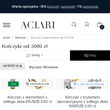
Oferta specjalna -15%
kolczyki
i
zawieszki
-7%
pierścionki
0
Aclari
Kolczyki
Kolczyki z diamentami od 5000zł
Kolczyki od 5000 zł
Sortuj
Filtruj
od 5000 zł
Wyczyść filtrowanie
-15%
NATURALNY
LABORATORYJNY
Kolczyki z diamentami z
Kolczyki z brylantami
żółtego złota K1578ZB 0.82 ct
laboratoryjnymi z żółtego złota
K0815ZB 2.00 ct