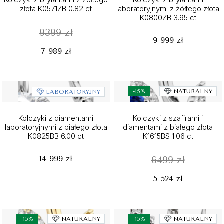
złota K0571ZB 0.82 ct
laboratoryjnymi z żółtego złota
K0800ZB 3.95 ct
9399 zł
9 999 zł
7 989 zł
-15%
NATURALNY
LABORATORYJNY
Kolczyki z diamentami
Kolczyki z szafirami i
laboratoryjnymi z białego złota
diamentami z białego złota
K0825BB 6.00 ct
K1615BS 1.06 ct
14 999 zł
6499 zł
5 524 zł
-15%
NATURALNY
-15%
NATURALNY