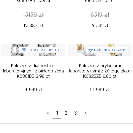
K0602BR 2.08 ct
K1615ZR 1.02 ct
15159 zł
6519 zł
12 885 zł
5 541 zł
LABORATORYJNY
LABORATORYJNY
Kolczyki z diamentami
Kolczyki z brylantami
laboratoryjnymi z białego złota
laboratoryjnymi z żółtego złota
K0801BB 3.98 ct
K0825ZB 6.00 ct
9 999 zł
14 999 zł
<
1
2
3
>