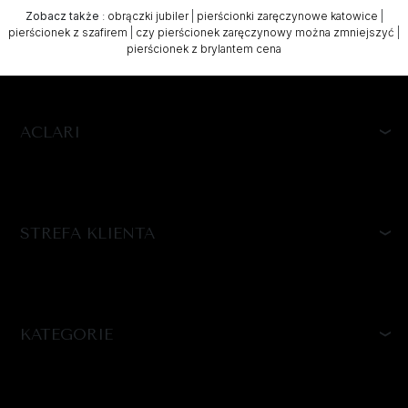
Zobacz także
:
obrączki jubiler
|
pierścionki zaręczynowe katowice
|
pierścionek z szafirem
|
czy pierścionek zaręczynowy można zmniejszyć
|
pierścionek z brylantem cena
ACLARI
STREFA KLIENTA
KATEGORIE