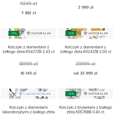
9249 zł
5 999 zł
7 861 zł
-15%
NATURALNY
-15%
NATURALNY
Kolczyki z diamentami z
Kolczyki z diamentami z
żółtego złota K0437ZB 2.43 ct
żółtego złota K0241ZB 2.00 ct
18999 zł
39999 zł
16 149 zł
od 33 999 zł
-15%
NATURALNY
LABORATORYJNY
Kolczyki z diamentami
Kolczyki z brylantami z białego
laboratoryjnymi z białego złota
złota K0576BB 0.40 ct