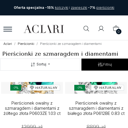
Oferta specjalna -15%
kolczyki
i
zawieszki
-7%
pierścionki
0
Aclari
Pierścionki
Pierścionki ze szmaragdem i diamentami
Pierścionki ze szmaragdem i diamentami
Sortuj
Filtruj
-7%
NATURALNY
-7%
NATURALNY
Pierścionek owalny z
Pierścionek owalny z
szmaragdem i diamentami z
szmaragdem i diamentami z
żółtego złota P0603ZE 1.03 ct
białego złota P0612BE 0.83 ct
12999 zł
8899 zł