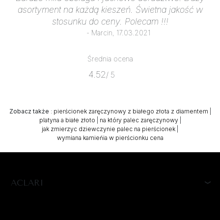
asortyment na każdą kieszeń. Świetna jakość w
stosunku do ceny. Polecam !!!
- Marcin, 17.03.2021
Średnia ocena
4.52
/ 5
Zobacz także
:
pierścionek zaręczynowy z białego złota z diamentem
|
platyna a białe złoto
|
na który palec zaręczynowy
|
jak zmierzyc dziewczynie palec na pierścionek
|
wymiana kamieńia w pierścionku cena
ACLARI