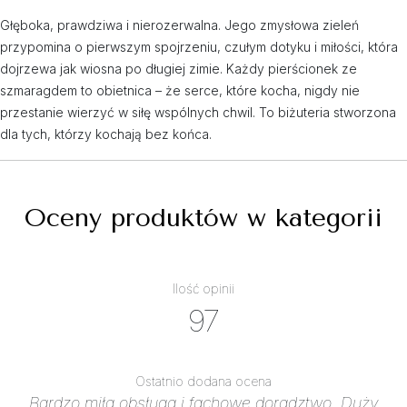
Głęboka, prawdziwa i nierozerwalna. Jego zmysłowa zieleń
przypomina o pierwszym spojrzeniu, czułym dotyku i miłości, która
dojrzewa jak wiosna po długiej zimie. Każdy pierścionek ze
szmaragdem to obietnica – że serce, które kocha, nigdy nie
przestanie wierzyć w siłę wspólnych chwil. To biżuteria stworzona
dla tych, którzy kochają bez końca.
Oceny produktów w kategorii
Ilość opinii
97
Ostatnio dodana ocena
Bardzo miła obsługa i fachowe doradztwo. Duży