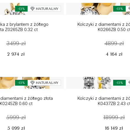
-15%
NATURALNY
-15%
ka z brylantem z żółtego
Kolczyki z diamentami z żó
ota Z0265ZB 0.32 ct
K0266ZB 0.50 c
3499 zł
4899 zł
2 974 zł
4 164 zł
-15%
NATURALNY
-15%
 diamentami z żółtego złota
Kolczyki z diamentami z żó
K0245ZB 0.60 ct
K0437ZB 2.43 c
5999 zł
18999 zł
5 099 zł
16 149 zł