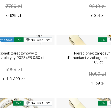
7799 zł
9249 zł
6 629 zł
7 861 zł
tyna 950
-7%
NATURALNY
-7%
cionek zaręczynowy z
Pierścionek zaręczy
 z platyny P0234EB 0.50 ct
diamentami z żółtego zło
1.05 ct
6999 zł
11999 zł
od 6 509 zł
11 159 zł
-15%
NATURALNY
-7%