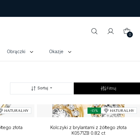
0
Obrączki
Okazje
Sortuj
Filtruj
NATURALNY
-15%
NATURALNY
łtego złota
Kolczyki z brylantami z żółtego złota
K0571ZB 0.82 ct