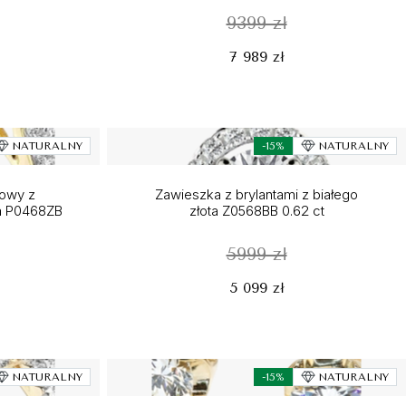
9399 zł
7 989 zł
NATURALNY
-15%
NATURALNY
nowy z
Zawieszka z brylantami z białego
ta P0468ZB
złota Z0568BB 0.62 ct
5999 zł
5 099 zł
NATURALNY
-15%
NATURALNY