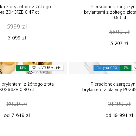
a z brylantami z żółtego
Pierścionek zaręczy
ota Z0431ZB 0.47 ct
brylantami z żółtego złot
0.50 ct
5999 zł
5599 zł
5 099 zł
5 207 zł
-15%
NATURALNY
Platyna 950
-7%
 brylantami z żółtego złota
Pierścionek zaręczy
K0264ZB 0.80 ct
brylantem z platyny P0249
8999 zł
21499 zł
od 7 649 zł
od 19 994 zł