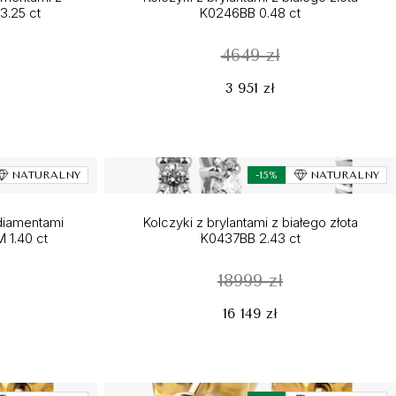
3.25 ct
K0246BB 0.48 ct
4649 zł
3 951 zł
NATURALNY
-15%
NATURALNY
diamentami
Kolczyki z brylantami z białego złota
 1.40 ct
K0437BB 2.43 ct
18999 zł
16 149 zł