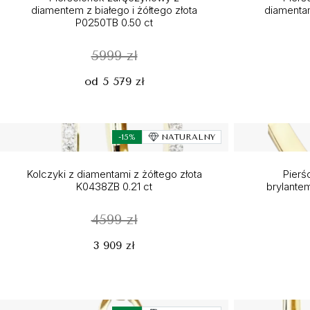
diamentem z białego i żółtego złota
diamentam
P0250TB 0.50 ct
5999 zł
od 5 579 zł
-15%
NATURALNY
Kolczyki z diamentami z żółtego złota
Pierś
K0438ZB 0.21 ct
brylante
4599 zł
3 909 zł