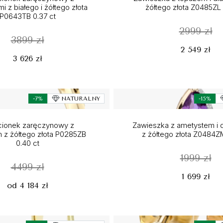
i z białego i żółtego złota
żółtego złota Z0485ZL 
P0643TB 0.37 ct
2999 zł
3899 zł
2 549 zł
3 626 zł
-7%
NATURALNY
-15%
cionek zaręczynowy z
Zawieszka z ametystem i 
m z żółtego złota P0285ZB
z żółtego złota Z0484ZM
0.40 ct
1999 zł
4499 zł
1 699 zł
od 4 184 zł