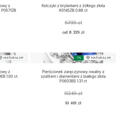
nowy z
Kolczyki z brylantami z żółtego złota
a P0571ZB
K0145ZB 0.88 ct
9799 zł
od 8 329 zł
NATURALNY
-7%
NATURALNY
nowy z
Pierścionek zaręczynowy owalny z
EB 1.00 ct
szafirem i diamentami z białego złota
P0603BS 1.31 ct
11249 zł
10 461 zł