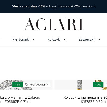
Oferta specjalna -15%
kolczyki
i
zawieszki
-7%
pierścionki
Pierścionki
Kolczyki
Zawieszki
-15%
NATURALNY
-15%
a z brylantami z żółtego
Kolczyki z diamentami z żó
ota Z0569ZB 0.71 ct
K1578ZB 0.82 ct