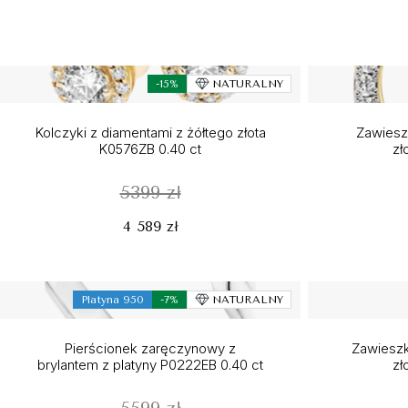
-15%
NATURALNY
Kolczyki z diamentami z żółtego złota
Zawieszk
K0576ZB 0.40 ct
zł
5399 zł
4 589 zł
Platyna 950
-7%
NATURALNY
Pierścionek zaręczynowy z
Zawieszk
brylantem z platyny P0222EB 0.40 ct
zł