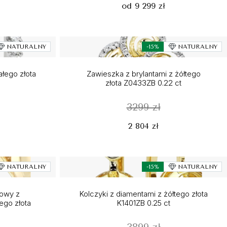
od 9 299 zł
NATURALNY
-15%
NATURALNY
ałego złota
Zawieszka z brylantami z żółtego
złota Z0433ZB 0.22 ct
3299 zł
2 804 zł
NATURALNY
-15%
NATURALNY
nowy z
Kolczyki z diamentami z żółtego złota
tego złota
K1401ZB 0.25 ct