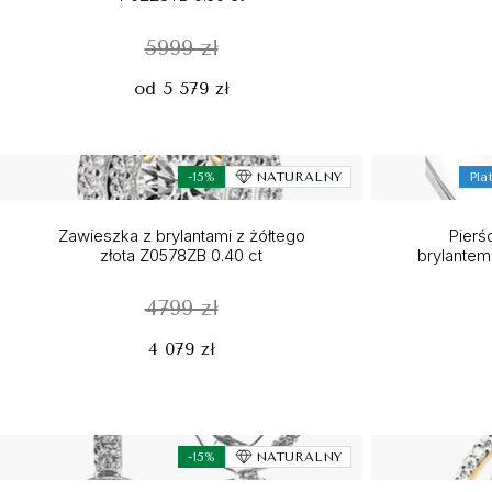
5999 zł
od 5 579 zł
-15%
NATURALNY
Pla
Zawieszka z brylantami z żółtego
Pierś
złota Z0578ZB 0.40 ct
brylantem
4799 zł
4 079 zł
-15%
NATURALNY