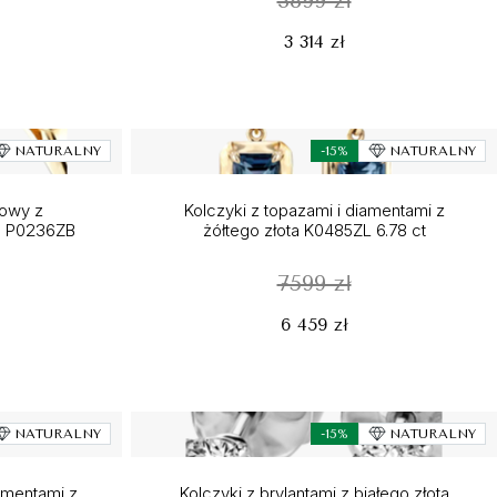
3899 zł
3 314 zł
NATURALNY
-15%
NATURALNY
nowy z
Kolczyki z topazami i diamentami z
ta P0236ZB
żółtego złota K0485ZL 6.78 ct
7599 zł
6 459 zł
NATURALNY
-15%
NATURALNY
amentami z
Kolczyki z brylantami z białego złota