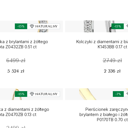
-15%
NATURALNY
-15%
a z brylantami z żółtego
Kolczyki z diamentami z bi
ota Z0432ZB 0.51 ct
K1453BB 0.17 ct
6499 zł
2749 zł
5 524 zł
2 336 zł
-15%
NATURALNY
-7%
a z diamentami z żółtego
Pierścionek zaręczy
ota Z0470ZB 0.13 ct
brylantem z białego i żół
P0170TB 0.70 ct