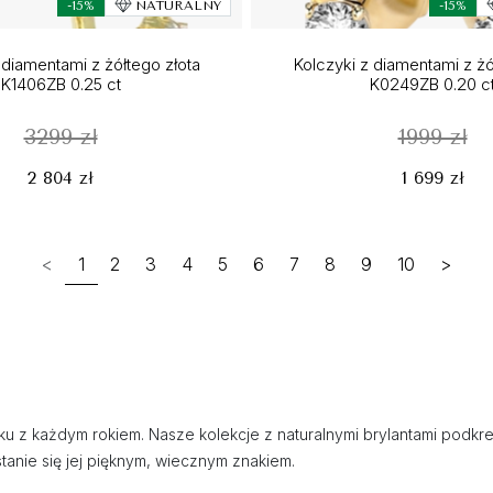
-15%
NATURALNY
-15%
 diamentami z żółtego złota
Kolczyki z diamentami z żó
K1406ZB 0.25 ct
K0249ZB 0.20 c
3299 zł
1999 zł
2 804 zł
1 699 zł
<
1
2
3
4
5
6
7
8
9
10
>
lasku z każdym rokiem. Nasze kolekcje z naturalnymi brylantami pod
stanie się jej pięknym, wiecznym znakiem.