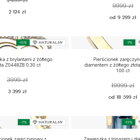
2499 zł
9999 zł
2 124 zł
od 9 299 zł
-15%
NATURALNY
-7%
a z brylantami z żółtego
Pierścionek zaręczy
ota Z0448ZB 0.30 ct
diamentem z żółtego zło
1.00 ct
3999 zł
19999 zł
3 399 zł
od 18 599 zł
-7%
NATURALNY
-15%
cionek zaręczynowy z
Zawieszka z topazem i di