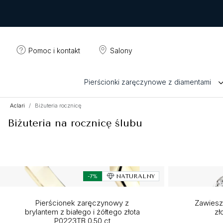
Pomoc i kontakt
Salony
Pierścionki zaręczynowe z diamentami
Aclari
Biżuteria rocznicę
Biżuteria na rocznicę ślubu
-7%
NATURALNY
Pierścionek zaręczynowy z
Zawieszk
brylantem z białego i żółtego złota
zł
P0223TB 0.50 ct