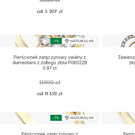
5599 zł
od 5 207 zł
-7%
NATURALNY
Pierścionek zaręczynowy owalny z
Zawieszk
diamentami z żółtego złota P0602ZB
zł
0.97 ct
11999 zł
od 11 159 zł
-7%
NATURALNY
Pierścionek zaręczynowy z
Pierś