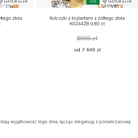
NATURALNY
-15%
NATURALNY
łtego złota
Kolczyki z brylantami z żółtego złota
t
K0244ZB 0.80 ct
8999 zł
od 7 649 zł
kreślają wyjątkowość tego dnia, łącząc elegancję z ponadczasową