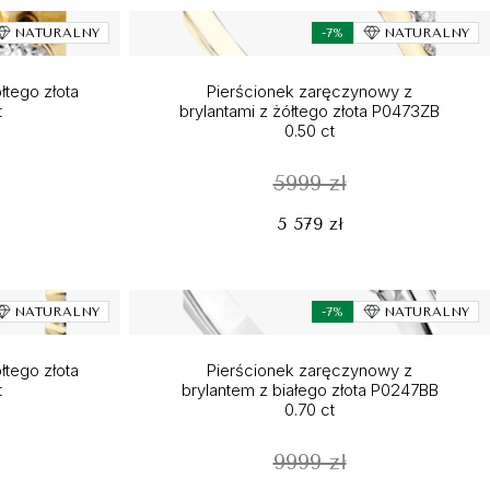
NATURALNY
-7%
NATURALNY
łtego złota
Pierścionek zaręczynowy z
t
brylantami z żółtego złota P0473ZB
0.50 ct
5999 zł
5 579 zł
NATURALNY
-7%
NATURALNY
łtego złota
Pierścionek zaręczynowy z
t
brylantem z białego złota P0247BB
0.70 ct
9999 zł