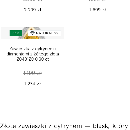
2 209 zł
1 699 zł
-15%
NATURALNY
Zawieszka z cytrynem i
diamentami z żółtego złota
Z0481ZC 0.38 ct
1499 zł
1 274 zł
Złote zawieszki z cytrynem – blask, który