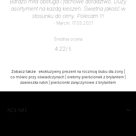
Bardzo miła obsługa i fachowe doradztwo. Duży
asortyment na każdą kieszeń. Świetna jakość w
stosunku do ceny. Polecam !!!
- Marcin, 17.03.2021
Średnia ocena
4.22
/ 5
Zobacz także
:
ekskluzywny prezent na rocznicę ślubu dla żony
|
co mówic przy oświadczynach
|
srebrny pierścionek z brylantem
|
zawieszka rubin
|
pierścionki zaręczynowe z brylantem
ACLARI