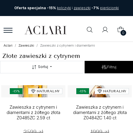
Oferta specjalna -15%
kolczyki
i
zawieszki
-7%
pierścionki
0
Aclari
Zawieszki
Zawieszki z cytrynem i diamentami
Złote zawieszki z cytrynem
Sortuj
Filtruj
-15%
NATURALNY
-15%
NATURALNY
Zawieszka z cytrynem i
Zawieszka z cytrynem i
diamentami z żółtego złota
diamentami z żółtego złota
Z0485ZC 2.59 ct
Z0484ZC 1.40 ct
2599 zł
1999 zł