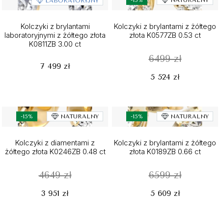
-15%
NATURALNY
LABORATORYJNY
Kolczyki z brylantami
Kolczyki z brylantami z żółtego
laboratoryjnymi z żółtego złota
złota K0577ZB 0.53 ct
K0811ZB 3.00 ct
6499 zł
7 499 zł
5 524 zł
-15%
NATURALNY
-15%
NATURALNY
Kolczyki z diamentami z
Kolczyki z brylantami z żółtego
żółtego złota K0246ZB 0.48 ct
złota K0189ZB 0.66 ct
4649 zł
6599 zł
3 951 zł
5 609 zł