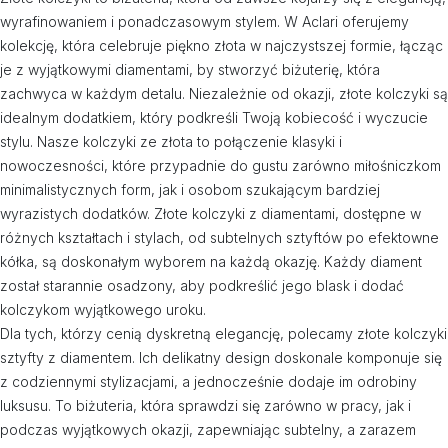
wyrafinowaniem i ponadczasowym stylem. W Aclari oferujemy
kolekcję, która celebruje piękno złota w najczystszej formie, łącząc
je z wyjątkowymi diamentami, by stworzyć biżuterię, która
zachwyca w każdym detalu. Niezależnie od okazji, złote kolczyki są
idealnym dodatkiem, który podkreśli Twoją kobiecość i wyczucie
stylu. Nasze kolczyki ze złota to połączenie klasyki i
nowoczesności, które przypadnie do gustu zarówno miłośniczkom
minimalistycznych form, jak i osobom szukającym bardziej
wyrazistych dodatków. Złote kolczyki z diamentami, dostępne w
różnych kształtach i stylach, od subtelnych sztyftów po efektowne
kółka, są doskonałym wyborem na każdą okazję. Każdy diament
został starannie osadzony, aby podkreślić jego blask i dodać
kolczykom wyjątkowego uroku.
Dla tych, którzy cenią dyskretną elegancję, polecamy złote kolczyki
sztyfty z diamentem. Ich delikatny design doskonale komponuje się
z codziennymi stylizacjami, a jednocześnie dodaje im odrobiny
luksusu. To biżuteria, która sprawdzi się zarówno w pracy, jak i
podczas wyjątkowych okazji, zapewniając subtelny, a zarazem