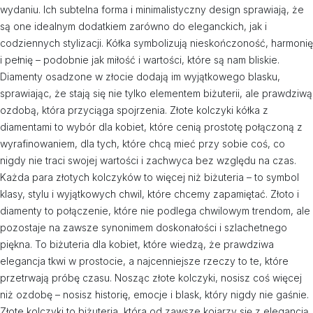
wydaniu. Ich subtelna forma i minimalistyczny design sprawiają, że
są one idealnym dodatkiem zarówno do eleganckich, jak i
codziennych stylizacji. Kółka symbolizują nieskończoność, harmonię
i pełnię – podobnie jak miłość i wartości, które są nam bliskie.
Diamenty osadzone w złocie dodają im wyjątkowego blasku,
sprawiając, że stają się nie tylko elementem biżuterii, ale prawdziwą
ozdobą, która przyciąga spojrzenia. Złote kolczyki kółka z
diamentami to wybór dla kobiet, które cenią prostotę połączoną z
wyrafinowaniem, dla tych, które chcą mieć przy sobie coś, co
nigdy nie traci swojej wartości i zachwyca bez względu na czas.
Każda para złotych kolczyków to więcej niż biżuteria – to symbol
klasy, stylu i wyjątkowych chwil, które chcemy zapamiętać. Złoto i
diamenty to połączenie, które nie podlega chwilowym trendom, ale
pozostaje na zawsze synonimem doskonałości i szlachetnego
piękna. To biżuteria dla kobiet, które wiedzą, że prawdziwa
elegancja tkwi w prostocie, a najcenniejsze rzeczy to te, które
przetrwają próbę czasu. Nosząc złote kolczyki, nosisz coś więcej
niż ozdobę – nosisz historię, emocje i blask, który nigdy nie gaśnie.
Złote kolczyki to biżuteria, która od zawsze kojarzy się z elegancją,