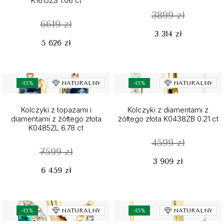
K1615ZS 1.06 ct
3899 zł
6619 zł
3 314 zł
5 626 zł
-15%
NATURALNY
-15%
NATURALNY
Kolczyki z topazami i
Kolczyki z diamentami z
diamentami z żółtego złota
żółtego złota K0438ZB 0.21 ct
K0485ZL 6.78 ct
4599 zł
7599 zł
3 909 zł
6 459 zł
-15%
NATURALNY
-15%
NATURALNY