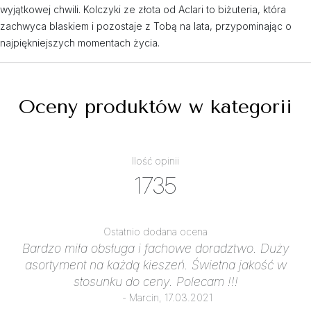
wyjątkowej chwili. Kolczyki ze złota od Aclari to biżuteria, która
zachwyca blaskiem i pozostaje z Tobą na lata, przypominając o
najpiękniejszych momentach życia.
Oceny produktów w kategorii
Ilość opinii
1735
Ostatnio dodana ocena
Bardzo miła obsługa i fachowe doradztwo. Duży
asortyment na każdą kieszeń. Świetna jakość w
stosunku do ceny. Polecam !!!
- Marcin, 17.03.2021