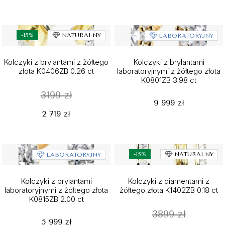
-15%
NATURALNY
LABORATORYJNY
Kolczyki z brylantami z żółtego
Kolczyki z brylantami
złota K0406ZB 0.26 ct
laboratoryjnymi z żółtego złota
K0801ZB 3.98 ct
3199 zł
9 999 zł
2 719 zł
-15%
NATURALNY
LABORATORYJNY
Kolczyki z brylantami
Kolczyki z diamentami z
laboratoryjnymi z żółtego złota
żółtego złota K1402ZB 0.18 ct
K0815ZB 2.00 ct
3899 zł
5 999 zł