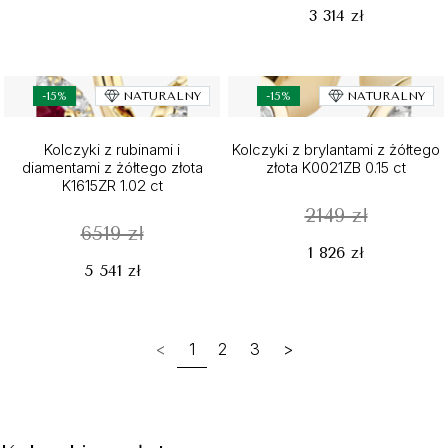
3 314 zł
-15%
NATURALNY
-15%
NATURALNY
Kolczyki z rubinami i
Kolczyki z brylantami z żółtego
diamentami z żółtego złota
złota K0021ZB 0.15 ct
K1615ZR 1.02 ct
2149 zł
6519 zł
1 826 zł
5 541 zł
<
1
2
3
>