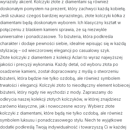
wyrazisty akcent. Kolczyki złote z diamentami są również
doskonałym pomysłem na prezent, który zachwyci każdą kobietę.
Jeśli szukasz czegoś bardziej wyrazistego, złote kolczyki kółka z
diamentami będą doskonałym wyborem. Ich klasyczny kształt w
połączeniu z blaskiem kamieni sprawia, że są niezwykle
uniwersalne i ponadczasowe. To biżuteria, która podkreśla
charakter i dodaje pewności siebie, idealnie wpisując się w każdą
stylizację – od wieczorowej elegancji po casualowy szyk.
Złote kolczyki z diamentem z kolekcji Aclari to wyraz najwyższej
jakości i precyzji wykonania. Każdy detal, od wyboru złota po
osadzenie kamieni, został dopracowany z myślą o stworzeniu
biżuterii, która będzie nie tylko ozdobą, ale również symbolem
trwałości i elegancji. Kolczyki złoto to nieodłączny element kobiecej
biżuterii, który nigdy nie wychodzi z mody. Zapraszamy do
odkrycia naszej kolekcji złotych kolczyków, w której znajdziesz
zarówno klasyczne, jak i nowoczesne wzory. Wybierz złote
kolczyki z diamentami, które będą nie tylko ozdobą, ale również
symbolem luksusu i ponadczasowego stylu. Niech te wyjątkowe
dodatki podkreślą Twoją indywidualność i towarzyszą Ci w każdej