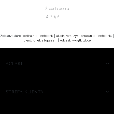
Średnia ocena
4.39
/ 5
Zobacz także
:
delikatne pierścionki
|
jak się zaręczyć
|
skracanie pierścionka
|
pierścionek z topazem
|
kolczyki wkrętki złote
ACLARI
STREFA KLIENTA