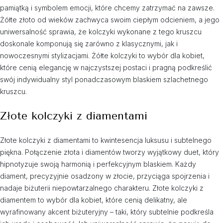
pamiątką i symbolem emocji, które chcemy zatrzymać na zawsze.
Żółte złoto od wieków zachwyca swoim ciepłym odcieniem, a jego
uniwersalność sprawia, że kolczyki wykonane z tego kruszcu
doskonale komponują się zarówno z klasycznymi, jak i
nowoczesnymi stylizacjami. Żółte kolczyki to wybór dla kobiet,
które cenią elegancję w najczystszej postaci i pragną podkreślić
swój indywidualny styl ponadczasowym blaskiem szlachetnego
kruszcu.
Złote kolczyki z diamentami
Złote kolczyki z diamentami to kwintesencja luksusu i subtelnego
piękna. Połączenie złota i diamentów tworzy wyjątkowy duet, który
hipnotyzuje swoją harmonią i perfekcyjnym blaskiem. Każdy
diament, precyzyjnie osadzony w złocie, przyciąga spojrzenia i
nadaje biżuterii niepowtarzalnego charakteru. Złote kolczyki z
diamentem to wybór dla kobiet, które cenią delikatny, ale
wyrafinowany akcent biżuteryjny – taki, który subtelnie podkreśla