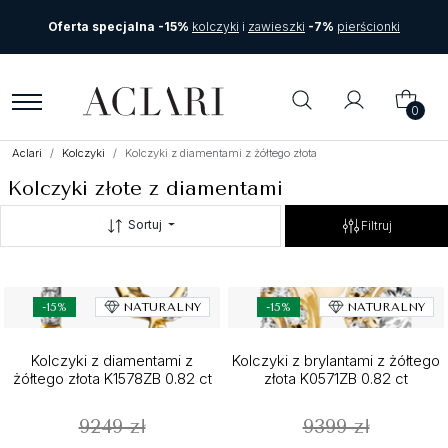
Oferta specjalna -15%
kolczyki
i
zawieszki
-7%
pierścionki
0
Aclari
Kolczyki
Kolczyki z diamentami z żółtego złota
Kolczyki złote z diamentami
Sortuj
Filtruj
-15%
NATURALNY
-15%
NATURALNY
Kolczyki z diamentami z
Kolczyki z brylantami z żółtego
żółtego złota K1578ZB 0.82 ct
złota K0571ZB 0.82 ct
9249 zł
9399 zł