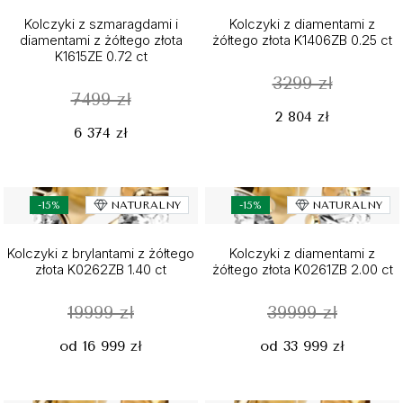
Kolczyki z szmaragdami i
Kolczyki z diamentami z
diamentami z żółtego złota
żółtego złota K1406ZB 0.25 ct
K1615ZE 0.72 ct
3299 zł
7499 zł
2 804 zł
6 374 zł
-15%
NATURALNY
-15%
NATURALNY
Kolczyki z brylantami z żółtego
Kolczyki z diamentami z
złota K0262ZB 1.40 ct
żółtego złota K0261ZB 2.00 ct
19999 zł
39999 zł
od 16 999 zł
od 33 999 zł