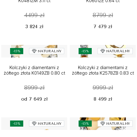
K0481ZM 3.11 ct
K0601ZE 0.64 ct
4499 zł
8799 zł
3 824 zł
7 479 zł
-15%
NATURALNY
-15%
NATURALNY
Kolczyki z diamentami z
Kolczyki z diamentami z
żółtego złota K0149ZB 0.80 ct
żółtego złota K2578ZB 0.83 ct
8999 zł
9999 zł
od 7 649 zł
8 499 zł
-15%
NATURALNY
-15%
NATURALNY