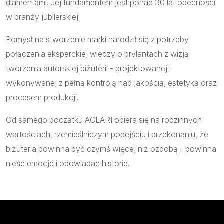
diamentami. Jej fundamentem jest ponad 30 lat obecności
w branży jubilerskiej.
Pomysł na stworzenie marki narodził się z potrzeby
połączenia eksperckiej wiedzy o brylantach z wizją
tworzenia autorskiej biżuterii - projektowanej i
wykonywanej z pełną kontrolą nad jakością, estetyką oraz
procesem produkcji.
Od samego początku ACLARI opiera się na rodzinnych
wartościach, rzemieślniczym podejściu i przekonaniu, że
biżuteria powinna być czymś więcej niż ozdobą - powinna
nieść emocje i opowiadać historie.