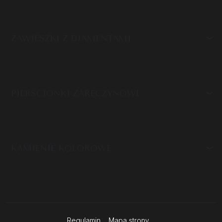
ZAWIESZKI Z DIAMENTAMI
PIERŚCIONKI ZARĘCZYNOWE
KAMIENIE KOLOROWE
Regulamin
Mapa strony