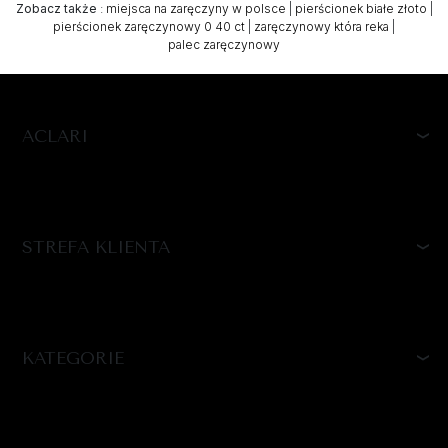
Zobacz także
:
miejsca na zaręczyny w polsce
|
pierścionek białe złoto
|
pierścionek zaręczynowy 0 40 ct
|
zaręczynowy która reka
|
palec zaręczynowy
ACLARI
STREFA KLIENTA
KATEGORIE