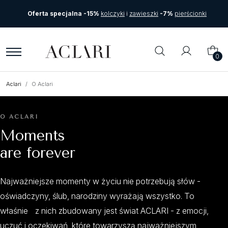
Oferta specjalna -15%
kolczyki
i
zawieszki
-7%
pierścionki
0
Aclari
O Aclari
O ACLARI
Moments
are forever
Najważniejsze momenty w życiu nie potrzebują słów -
oświadczyny, ślub, narodziny wyrażają wszystko. To
właśnie z nich zbudowany jest świat ACLARI - z emocji,
uczuć i oczekiwań, które towarzyszą najważniejszym