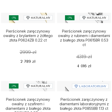
-7%
NATURALNY
-7%
NATURALNY
Pierścionek zaręczynowy
Pierścionek zaręczynowy
owalny z brylantem z żółtego
owalny z rubinem i diamentami
złota P0624ZB 0.22 ct
z białego złota P0615BR 0.53
ct
2999 zł
4319 zł
2 789 zł
4 016 zł
-7%
NATURALNY
LABORATORYJNY
Pierścionek zaręczynowy
Pierścionek zaręczynowy z
owalny z szafirem i
diamentami laboratoryjnymi z
diamentami z białego złota
białego złota P0855BB 1.13 ct