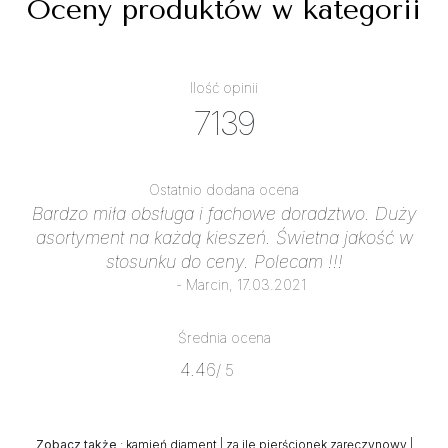
Oceny produktów w kategorii
Ilość opinii
7139
Ostatnio dodana ocena
Bardzo miła obsługa i fachowe doradztwo. Duży
asortyment na każdą kieszeń. Świetna jakość w
stosunku do ceny. Polecam !!!
- Marcin, 17.03.2021
Średnia ocena
4.46
/ 5
Zobacz także
:
kamień diament
|
za ile pierścionek zaręczynowy
|