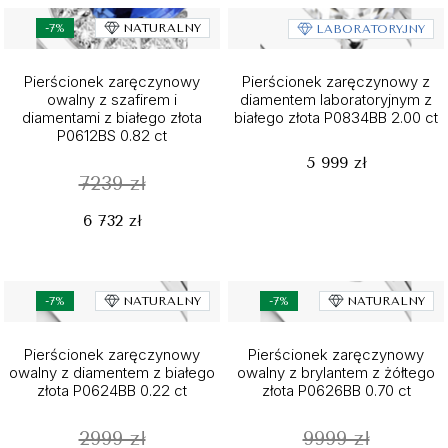
-7%
NATURALNY
LABORATORYJNY
Pierścionek zaręczynowy
Pierścionek zaręczynowy z
owalny z szafirem i
diamentem laboratoryjnym z
diamentami z białego złota
białego złota P0834BB 2.00 ct
P0612BS 0.82 ct
5 999 zł
7239 zł
6 732 zł
-7%
NATURALNY
-7%
NATURALNY
Pierścionek zaręczynowy
Pierścionek zaręczynowy
owalny z diamentem z białego
owalny z brylantem z żółtego
złota P0624BB 0.22 ct
złota P0626BB 0.70 ct
2999 zł
9999 zł