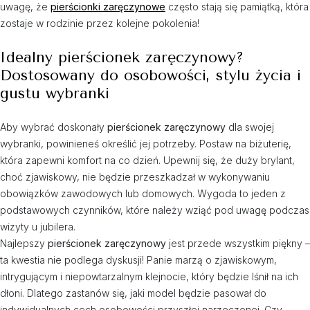
uwagę, że
pierścionki zaręczynowe
często stają się pamiątką, która
zostaje w rodzinie przez kolejne pokolenia!
Idealny pierścionek zaręczynowy?
Dostosowany do osobowości, stylu życia i
gustu wybranki
Aby wybrać doskonały
pierścionek zaręczynowy
dla swojej
wybranki, powinieneś określić jej potrzeby. Postaw na biżuterię,
która zapewni komfort na co dzień. Upewnij się, że duży brylant,
choć zjawiskowy, nie będzie przeszkadzał w wykonywaniu
obowiązków zawodowych lub domowych. Wygoda to jeden z
podstawowych czynników, które należy wziąć pod uwagę podczas
wizyty u jubilera.
Najlepszy
pierścionek zaręczynowy
jest przede wszystkim piękny –
ta kwestia nie podlega dyskusji! Panie marzą o zjawiskowym,
intrygującym i niepowtarzalnym klejnocie, który będzie lśnił na ich
dłoni. Dlatego zastanów się, jaki model będzie pasował do
indywidualnych cech osobowości przyszłej narzeczonej. Czy