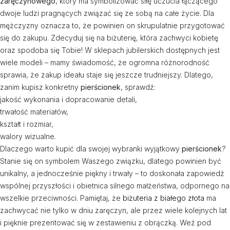
zaręczynowego
, który ma symbolizować siłę uczucia łączącego
dwoje ludzi pragnących związać się ze sobą na całe życie. Dla
mężczyzny oznacza to, że powinien on skrupulatnie przygotować
się do zakupu. Zdecyduj się na biżuterię, która zachwyci kobietę
oraz spodoba się Tobie! W sklepach jubilerskich dostępnych jest
wiele modeli – mamy świadomość, że ogromna różnorodność
sprawia, że zakup ideału staje się jeszcze trudniejszy. Dlatego,
zanim kupisz konkretny
pierścionek
, sprawdź:
jakość wykonania i dopracowanie detali,
trwałość materiałów,
kształt i rozmiar,
walory wizualne.
Dlaczego warto kupić dla swojej wybranki wyjątkowy
pierścionek
?
Stanie się on symbolem Waszego związku, dlatego powinien być
unikalny, a jednocześnie piękny i trwały – to doskonała zapowiedź
wspólnej przyszłości i obietnica silnego małżeństwa, odpornego na
wszelkie przeciwności. Pamiętaj, że
biżuteria z białego złota
ma
zachwycać nie tylko w dniu zaręczyn, ale przez wiele kolejnych lat
i pięknie prezentować się w zestawieniu z obrączką. Weź pod