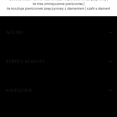
ile trwa zmniejszenie pierścionka
|
ile kosztuje pierścionek zaręczynowy z diamentem
|
szafir a diament
ACLARI
STREFA KLIENTA
KATEGORIE