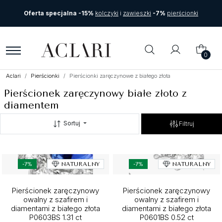
Oferta specjalna -15%
kolczyki
i
zawieszki
-7%
pierścionki
0
Aclari
Pierścionki
Pierścionki zaręczynowe z białego złota
Pierścionek zaręczynowy białe złoto z
diamentem
Sortuj
Filtruj
-7%
NATURALNY
-7%
NATURALNY
Pierścionek zaręczynowy
Pierścionek zaręczynowy
owalny z szafirem i
owalny z szafirem i
diamentami z białego złota
diamentami z białego złota
P0603BS 1.31 ct
P0601BS 0.52 ct