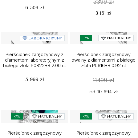
3399 zł
6 509 zł
3 161 zł
-7%
NATURALNY
LABORATORYJNY
Pierścionek zaręczynowy z
Pierścionek zaręczynowy
diamentem laboratoryjnym z
owalny z diamentami z białego
białego złota P0822BB 2.00 ct
złota P0616BB 0.92 ct
5 999 zł
11499 zł
od 10 694 zł
-7%
NATURALNY
-7%
NATURALNY
Pierścionek zaręczynowy
Pierścionek zaręczynowy