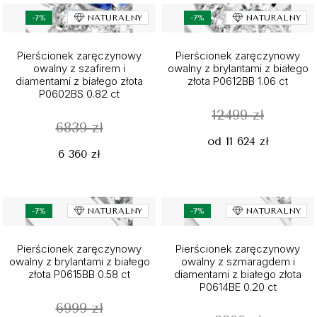
-7%
NATURALNY
-7%
NATURALNY
Pierścionek zaręczynowy
Pierścionek zaręczynowy
owalny z szafirem i
owalny z brylantami z białego
diamentami z białego złota
złota P0612BB 1.06 ct
P0602BS 0.82 ct
12499 zł
6839 zł
od 11 624 zł
6 360 zł
-7%
NATURALNY
-7%
NATURALNY
Pierścionek zaręczynowy
Pierścionek zaręczynowy
owalny z brylantami z białego
owalny z szmaragdem i
złota P0615BB 0.58 ct
diamentami z białego złota
P0614BE 0.20 ct
6999 zł