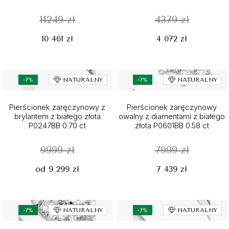
11249 zł
4379 zł
10 461 zł
4 072 zł
-7%
NATURALNY
-7%
NATURALNY
Pierścionek zaręczynowy z
Pierścionek zaręczynowy
brylantem z białego złota
owalny z diamentami z białego
P0247BB 0.70 ct
złota P0601BB 0.58 ct
9999 zł
7999 zł
od 9 299 zł
7 439 zł
-7%
NATURALNY
-7%
NATURALNY