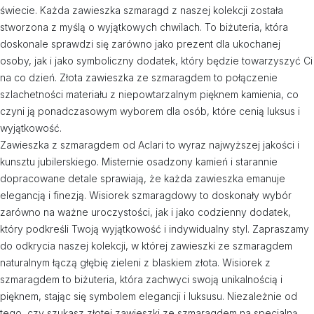
świecie. Każda zawieszka szmaragd z naszej kolekcji została
stworzona z myślą o wyjątkowych chwilach. To biżuteria, która
doskonale sprawdzi się zarówno jako prezent dla ukochanej
osoby, jak i jako symboliczny dodatek, który będzie towarzyszyć Ci
na co dzień. Złota zawieszka ze szmaragdem to połączenie
szlachetności materiału z niepowtarzalnym pięknem kamienia, co
czyni ją ponadczasowym wyborem dla osób, które cenią luksus i
wyjątkowość.
Zawieszka z szmaragdem od Aclari to wyraz najwyższej jakości i
kunsztu jubilerskiego. Misternie osadzony kamień i starannie
dopracowane detale sprawiają, że każda zawieszka emanuje
elegancją i finezją. Wisiorek szmaragdowy to doskonały wybór
zarówno na ważne uroczystości, jak i jako codzienny dodatek,
który podkreśli Twoją wyjątkowość i indywidualny styl. Zapraszamy
do odkrycia naszej kolekcji, w której zawieszki ze szmaragdem
naturalnym łączą głębię zieleni z blaskiem złota. Wisiorek z
szmaragdem to biżuteria, która zachwyci swoją unikalnością i
pięknem, stając się symbolem elegancji i luksusu. Niezależnie od
tego, czy szukasz złotej zawieszki ze szmaragdem na specjalną