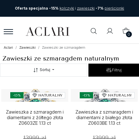
Oferta specjalna -15%
kolczyki
i
zawieszki
-7%
pierścionki
0
Aclari
Zawieszki
Zawieszki ze szmaragdem
Zawieszki ze szmaragdem naturalnym
Sortuj
Filtruj
-15%
NATURALNY
-15%
NATURALNY
Zawieszka z szmaragdem i
Zawieszka z szmaragdem i
diamentami z żółtego złota
diamentami z białego złota
Z0603ZE 1.13 ct
Z0603BE 1.13 ct
13999 zł
13999 zł