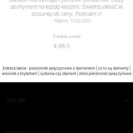
asortyment na każdą kieszeń. Świetna jakość w
stosunku do ceny. Polecam !!!
- Marcin, 17.03.2021
Średnia ocena
4.48
/ 5
Zobacz także
:
pierścionki zaręczynowe z diamentem
|
co to są diamenty
|
wisiorek z brylantem
|
cyrkonia czy diament
|
złote pierścionki zaręczynowe
ACLARI