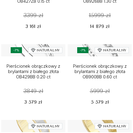
OB427ZB 0.15 ct
OB926BB 1.30 ct
3399 zł
15999 zł
3 161 zł
14 879 zł
-7%
NATURALNY
-7%
NATURALNY
Pierścionek obrączkowy z
Pierścionek obrączkowy z
brylantami z białego złota
brylantami z białego złota
OB429BB 0.20 ct
OB900BB 0.60 ct
3849 zł
5999 zł
3 579 zł
5 579 zł
NATURALNY
NATURALNY