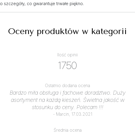
o szczegóły, co gwarantuje trwałe piękno.
Oceny produktów w kategorii
Ilość opinii
1750
Ostatnio dodana ocena
Bardzo miła obsługa i fachowe doradztwo. Duży
asortyment na każdą kieszeń. Świetna jakość w
stosunku do ceny. Polecam !!!
- Marcin, 17.03.2021
Średnia ocena