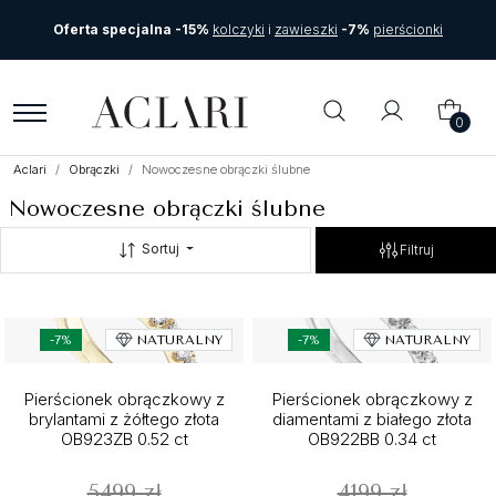
Oferta specjalna -15%
kolczyki
i
zawieszki
-7%
pierścionki
0
Aclari
Obrączki
Nowoczesne obrączki ślubne
Nowoczesne obrączki ślubne
Sortuj
Filtruj
-7%
NATURALNY
-7%
NATURALNY
Pierścionek obrączkowy z
Pierścionek obrączkowy z
brylantami z żółtego złota
diamentami z białego złota
OB923ZB 0.52 ct
OB922BB 0.34 ct
5499 zł
4199 zł