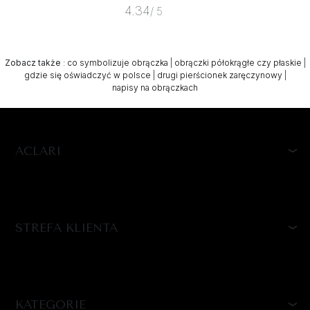
4.34
/ 5
Zobacz także
:
co symbolizuje obrączka
|
obrączki półokrągłe czy płaskie
|
gdzie się oświadczyć w polsce
|
drugi pierścionek zaręczynowy
|
napisy na obrączkach
ACLARI
STREFA KLIENTA
KATEGORIE