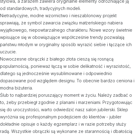
stylowa, a zarazem zawiera oryginalne elementy odróżniające ją
od standardowych, tradycyjnych modeli.
Nietradycyjne, modne wzornictwo i nieszablonowy projekt
sprawiają, że symbol zawarcia związku małżeńskiego nabiera
wyjątkowego, niepowtarzalnego charakteru. Nowe wzory świetnie
wpisujące się w obowiązujące współcześnie trendy pozwalają
państwu młodym w oryginalny sposób wyrazić siebie i łączące ich
uczucie.
Nowoczesne obrączki z białego złota cieszą się rosnącą
popularnością, ponieważ łączą w sobie delikatność i wyrazistość,
dlatego są jednocześnie wysublimowane i odpowiednio
dopasowane pod względem designu. To obecnie bardzo ceniona i
modna biżuteria.
Ślub to najbardziej poruszający moment w życiu. Należy zadbać o
to, żeby przebiegł zgodnie z planami i marzeniami. Przygotowując
się do uroczystości, warto odwiedzić nasz salon jubilerski. Sklep
wyróżnia się profesjonalnym podejściem do klientów - jubiler
dokładnie opisuje o każdy egzemplarz i w razie potrzeby służy
radą. Wszystkie obrączki są wykonane ze starannością i dbałością