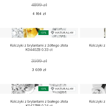
4899 zł
4 164 zł
-15%
NATURALNY
Kolczyki z brylantami z żółtego złota
Kolczyki z
K0440ZB 0.33 ct
3599 zł
3 059 zł
-15%
NATURALNY
Kolczyki z brylantami z białego złota
Kolczyki z
K0427BB 0.24 ct