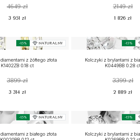
4649 zł
2149 zł
3 951 zł
1 826 zł
-15%
NATURALNY
-15%
 diamentami z żółtego złota
Kolczyki z brylantami z bi
K1402ZB 0.18 ct
K0449BB 0.28 c
3899 zł
3399 zł
3 314 zł
2 889 zł
-15%
NATURALNY
-15%
 diamentami z białego złota
Kolczyki z brylantami z bi
K0020BB 0.12 ct
K0269BB 0.22 c