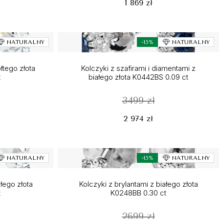
1 869 zł
NATURALNY
-15%
NATURALNY
łtego złota
Kolczyki z szafirami i diamentami z
t
białego złota K0442BS 0.09 ct
3499 zł
2 974 zł
NATURALNY
-15%
NATURALNY
ałego złota
Kolczyki z brylantami z białego złota
t
K0248BB 0.30 ct
2699 zł