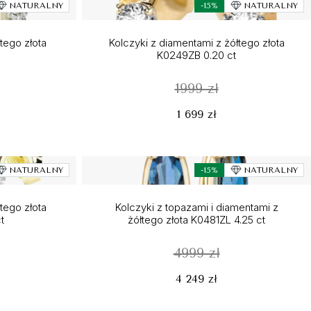
NATURALNY
-15%
NATURALNY
łtego złota
Kolczyki z diamentami z żółtego złota
K0249ZB 0.20 ct
1999 zł
1 699 zł
NATURALNY
-15%
NATURALNY
łtego złota
Kolczyki z topazami i diamentami z
t
żółtego złota K0481ZL 4.25 ct
4999 zł
4 249 zł