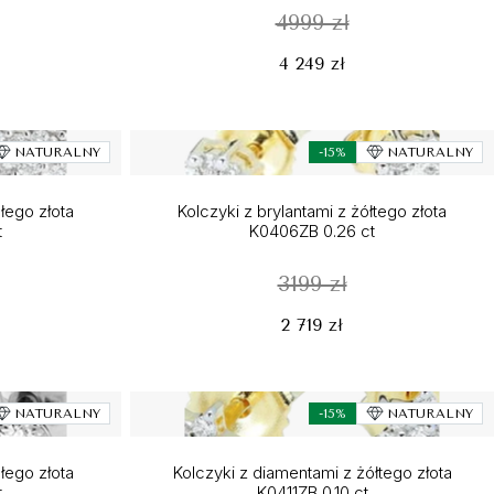
4999 zł
4 249 zł
NATURALNY
-15%
NATURALNY
ałego złota
Kolczyki z brylantami z żółtego złota
t
K0406ZB 0.26 ct
3199 zł
2 719 zł
NATURALNY
-15%
NATURALNY
ałego złota
Kolczyki z diamentami z żółtego złota
t
K0411ZB 0.10 ct