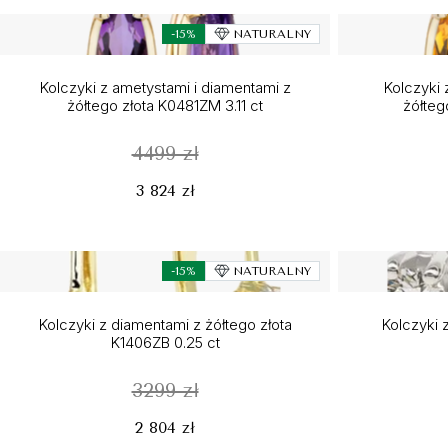
-15%
NATURALNY
Kolczyki z ametystami i diamentami z
Kolczyki 
żółtego złota K0481ZM 3.11 ct
żółteg
4499 zł
3 824 zł
-15%
NATURALNY
Kolczyki z diamentami z żółtego złota
Kolczyki z
K1406ZB 0.25 ct
3299 zł
2 804 zł