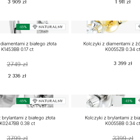
3 909 zł
1 911 zł
-15%
NATURALNY
 diamentami z białego złota
Kolczyki z diamentami z żó
K1453BB 0.17 ct
K0055ZB 0.34 c
3 399 zł
2749 zł
2 336 zł
-15%
NATURALNY
-15%
 brylantami z białego złota
Kolczyki z brylantami z bi
K0247BB 0.38 ct
K0055BB 0.34 c
3799 zł
3399 zł