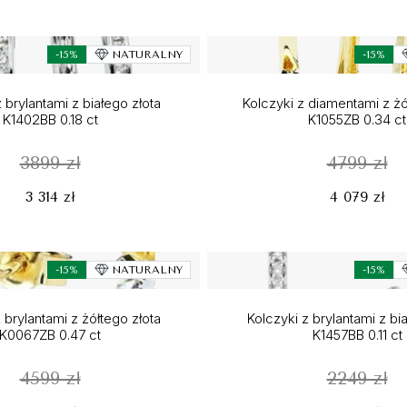
-15%
NATURALNY
-15%
 brylantami z białego złota
Kolczyki z diamentami z żó
K1402BB 0.18 ct
K1055ZB 0.34 ct
3899 zł
4799 zł
3 314 zł
4 079 zł
-15%
NATURALNY
-15%
 brylantami z żółtego złota
Kolczyki z brylantami z bi
K0067ZB 0.47 ct
K1457BB 0.11 ct
4599 zł
2249 zł