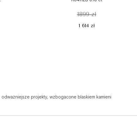
1899 zł
1 614 zł
lub odważniejsze projekty, wzbogacone blaskiem kamieni