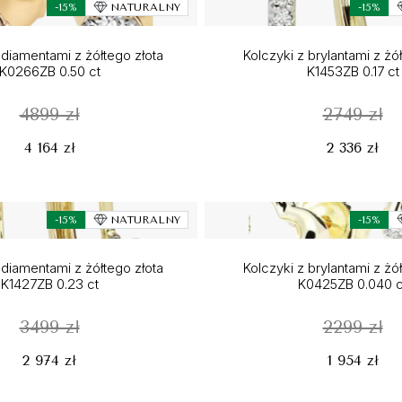
-15%
NATURALNY
-15%
 diamentami z żółtego złota
Kolczyki z brylantami z żó
K0266ZB 0.50 ct
K1453ZB 0.17 ct
4899 zł
2749 zł
4 164 zł
2 336 zł
-15%
NATURALNY
-15%
 diamentami z żółtego złota
Kolczyki z brylantami z żó
K1427ZB 0.23 ct
K0425ZB 0.040 c
3499 zł
2299 zł
2 974 zł
1 954 zł