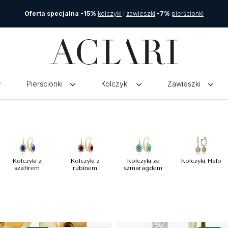
Oferta specjalna -15%
kolczyki
i
zawieszki
-7%
pierścionki
Pierścionki
Kolczyki
Zawieszki
Kolczyki z
Kolczyki z
Kolczyki ze
Kolczyki Halo
szafirem
rubinem
szmaragdem