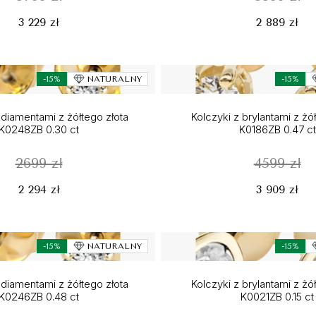
3 229 zł
2 889 zł
-15%
NATURALNY
-15%
 diamentami z żółtego złota
Kolczyki z brylantami z żó
K0248ZB 0.30 ct
K0186ZB 0.47 ct
2699 zł
4599 zł
2 294 zł
3 909 zł
-15%
NATURALNY
-15%
 diamentami z żółtego złota
Kolczyki z brylantami z żó
K0246ZB 0.48 ct
K0021ZB 0.15 ct