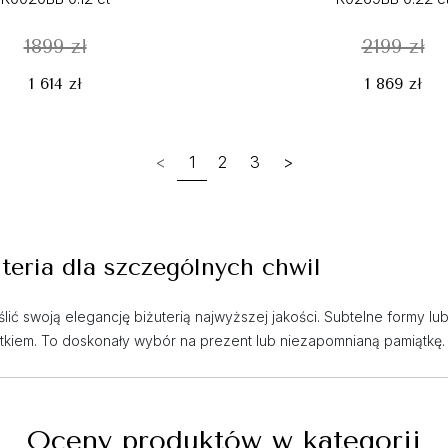
1899 zł
2199 zł
1 614 zł
1 869 zł
<
1
2
3
>
teria dla szczególnych chwil
ślić swoją elegancję biżuterią najwyższej jakości. Subtelne formy 
atkiem. To doskonały wybór na prezent lub niezapomnianą pamiątkę.
Oceny produktów w kategorii