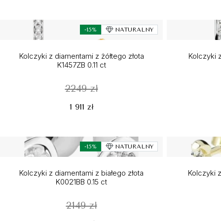
-15%
NATURALNY
Kolczyki z diamentami z żółtego złota
Kolczyki z
K1457ZB 0.11 ct
2249 zł
1 911 zł
-15%
NATURALNY
Kolczyki z diamentami z białego złota
Kolczyki z
K0021BB 0.15 ct
2149 zł