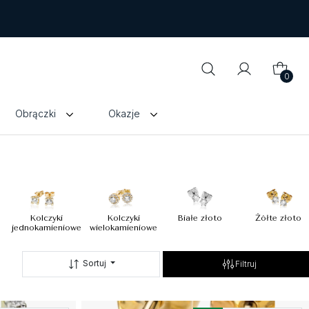
0
Obrączki
Okazje
Kolczyki
Kolczyki
Białe złoto
Żółte złoto
jednokamieniowe
wielokamieniowe
Sortuj
Filtruj