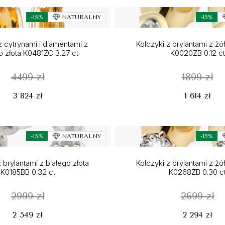
-15%
NATURALNY
-15%
z cytrynami i diamentami z
Kolczyki z brylantami z żó
o złota K0481ZC 3.27 ct
K0020ZB 0.12 ct
4499 zł
1899 zł
3 824 zł
1 614 zł
-15%
NATURALNY
-15%
 brylantami z białego złota
Kolczyki z brylantami z żó
K0185BB 0.32 ct
K0268ZB 0.30 c
2999 zł
2699 zł
2 549 zł
2 294 zł