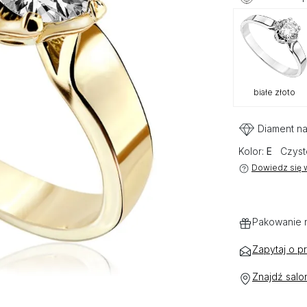
białe złoto
Diament na
Kolor:
E
Czyst
Dowiedz się w
Pakowanie 
Zapytaj o p
Znajdź salo