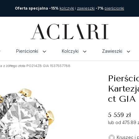
Oferta specjalna -15%
kolczyki
i
zawieszki
-7%
pierścionki
Pierścionki
Kolczyki
Zawieszki
ja z żółtego złota P0214ZB GIA 1537557788
Pierści
Kartezj
ct GIA
5 559 zł
lub od 475.89 
Kruszec i 