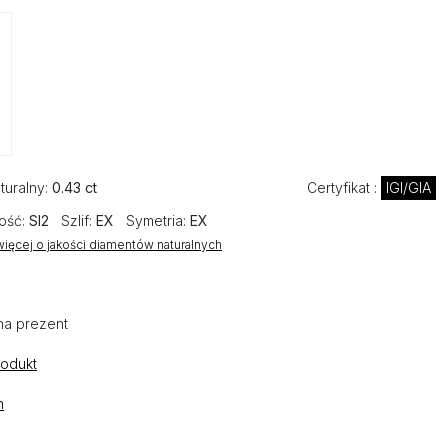
turalny:
0.43 ct
Certyfikat :
IGI/GIA
ość:
SI2
Szlif:
EX
Symetria:
EX
ięcej o jakości diamentów naturalnych
na prezent
rodukt
n