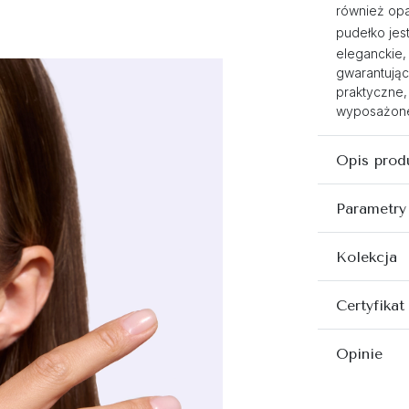
również opa
pudełko jest
eleganckie,
gwarantując
praktyczne,
wyposażone 
Opis prod
Parametry
Kolekcja
Certyfikat
Opinie