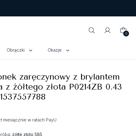
0
Obrączki
Okazje
onek zaręczynowy z brylantem
a z żółtego złota P0214ZB 0.43
 1537557788
zł miesięcznie w ratach PayU
próba:
żółte złoto 585