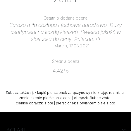
Ostatnio dodana ocena
Bardzo miła obsługa i fachowe doradztwo. Duży
asortyment na każdą kieszeń. Świetna jakość w
stosunku do ceny. Polecam !!!
- Marcin, 17.03.2021
Średnia ocena
4.42
/ 5
Zobacz także
:
jak kupić pierścionek zaręczynowy nie znając rozmiaru
|
zmniejszenie pierścionka cena
|
obrączki ślubne złote
|
cienkie obrączki złote
|
pierścionek z brylantem białe złoto
ACLARI