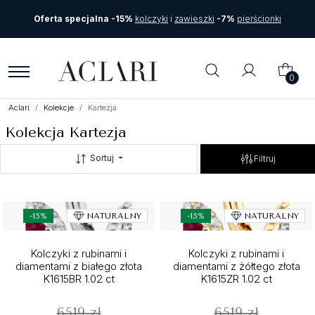
Oferta specjalna -15%
kolczyki
i
zawieszki
-7%
pierścionki
0
Aclari
Kolekcje
Kartezja
Kolekcja Kartezja
Sortuj
Filtruj
-15%
NATURALNY
-15%
NATURALNY
Kolczyki z rubinami i
Kolczyki z rubinami i
diamentami z białego złota
diamentami z żółtego złota
K1615BR 1.02 ct
K1615ZR 1.02 ct
6519 zł
6519 zł