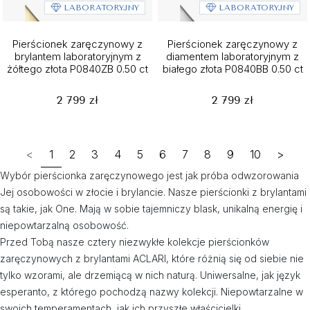
LABORATORYJNY
LABORATORYJNY
Pierścionek zaręczynowy z
Pierścionek zaręczynowy z
brylantem laboratoryjnym z
diamentem laboratoryjnym z
żółtego złota P0840ZB 0.50 ct
białego złota P0840BB 0.50 ct
2 799 zł
2 799 zł
<
1
2
3
4
5
6
7
8
9
10
>
Wybór pierścionka zaręczynowego jest jak próba odwzorowania
Jej osobowości w złocie i brylancie. Nasze pierścionki z brylantami
są takie, jak One. Mają w sobie tajemniczy blask, unikalną energię i
niepowtarzalną osobowość.
Przed Tobą nasze cztery niezwykłe kolekcje pierścionków
zaręczynowych z brylantami ACLARI, które różnią się od siebie nie
tylko wzorami, ale drzemiącą w nich naturą. Uniwersalne, jak język
esperanto, z którego pochodzą nazwy kolekcji. Niepowtarzalne w
swoich temperamentach, jak ich przyszłe właścicielki.