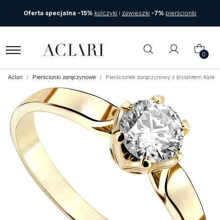
Oferta specjalna -15%
kolczyki
i
zawieszki
-7%
pierścionki
0
Aclari
Pierścionki zaręczynowe
Pierścionek zaręczynowy z brylantem Karte