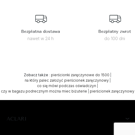
Bezpłatna dostawa
Bezpłatny zwrot
nawet w 24 h
do 100 dni
Zobacz także
:
pierścionki zaręczynowe do 1500
|
na który palec założyć pierścionek zaręczynowy
|
co się mówi podczas oświadczyn
|
czy w bagazu podrecznym można miec biżuterie
|
pierścionek zaręczynowy
ACLARI