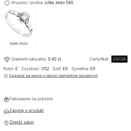
Kruszec i próba:
żółte złoto 585
białe złoto
Diament naturalny:
0.43 ct
Certyfikat :
IGI/GIA
Kolor:
E
Czystość:
VS2
Szlif:
EX
Symetria:
EX
Dowiedz się więcej o jakości diamentów naturalnych
Pakowanie na prezent
Zapytaj o produkt
Znajdź salon