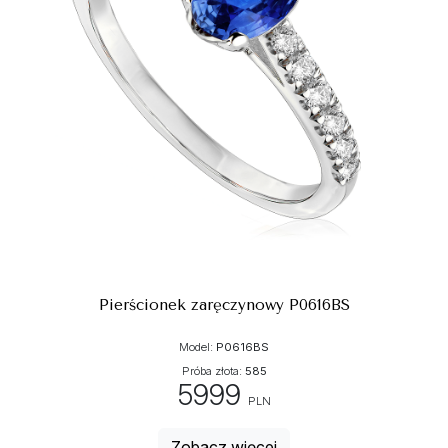
Pierścionek zaręczynowy P0616BS
Model:
P0616BS
Próba złota:
585
5999
PLN
Zobacz więcej