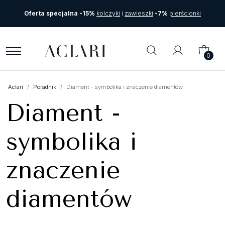
Oferta specjalna -15%
kolczyki
i
zawieszki
-7%
pierścionki
0
Aclari
Poradnik
Diament - symbolika i znaczenie diamentów
Diament -
symbolika i
znaczenie
diamentów