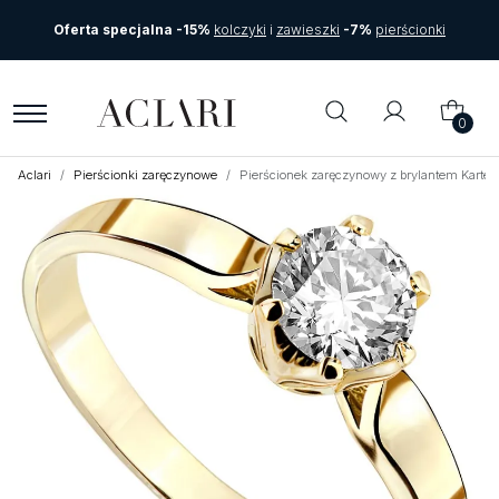
Oferta specjalna -15%
kolczyki
i
zawieszki
-7%
pierścionki
0
Aclari
Pierścionki zaręczynowe
Pierścionek zaręczynowy z brylantem Kartez