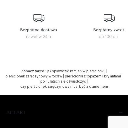
Bezpłatna dostawa
Bezpłatny zwrot
nawet w 24 h
do 100 dni
Zobacz także
:
jak sprawdzić kamień w pierścionku
|
pierścionek zaręczynowy wrocław
|
pierścionki z topazem i brylantami
|
po ilu latach się oświadczyć
|
czy pierścionek zaręczynowy musi być z diamentem
ACLARI