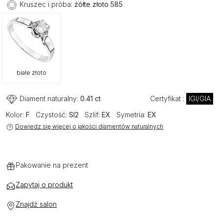
Kruszec i próba:
żółte złoto 585
białe złoto
Diament naturalny:
0.41 ct
Certyfikat :
IGI/GIA
Kolor:
F
Czystość:
SI2
Szlif:
EX
Symetria:
EX
Dowiedz się więcej o jakości diamentów naturalnych
Pakowanie na prezent
Zapytaj o produkt
Znajdź salon