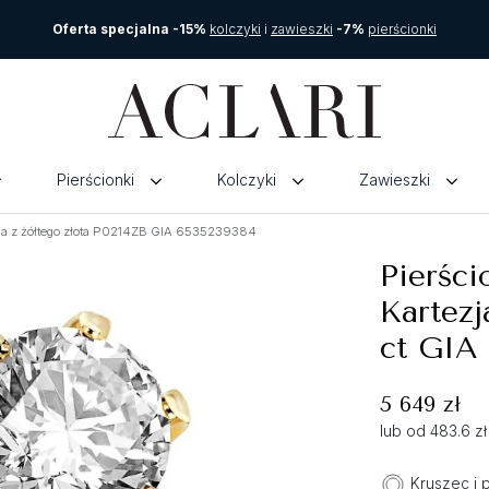
Oferta specjalna -15%
kolczyki
i
zawieszki
-7%
pierścionki
Pierścionki
Kolczyki
Zawieszki
zja z żółtego złota P0214ZB GIA 6535239384
Pierści
Kartezj
ct GIA
5 649 zł
lub od 483.6 z
Kruszec i 