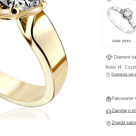
białe złoto
Diament na
Kolor:
H
Czyst
Dowiedz się w
Pakowanie 
Zapytaj o p
Znajdź salo