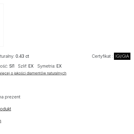
turalny:
0.43 ct
Certyfikat :
IGI/GIA
ość:
SI1
Szlif:
EX
Symetria:
EX
ięcej o jakości diamentów naturalnych
na prezent
rodukt
n