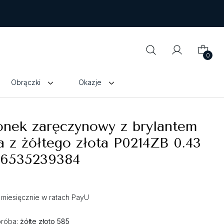
0
Obrączki
Okazje
onek zaręczynowy z brylantem
a z żółtego złota P0214ZB 0.43
 6535239384
ł miesięcznie w ratach PayU
próba:
żółte złoto 585