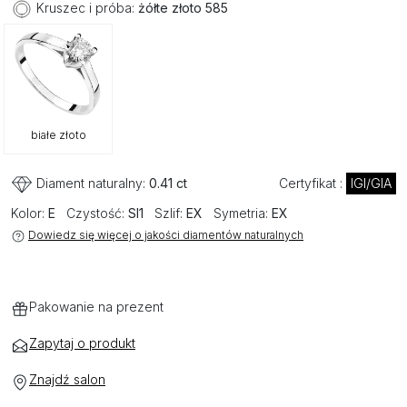
Kruszec i próba:
żółte złoto 585
białe złoto
Diament naturalny:
0.41 ct
Certyfikat :
IGI/GIA
Kolor:
E
Czystość:
SI1
Szlif:
EX
Symetria:
EX
Dowiedz się więcej o jakości diamentów naturalnych
Pakowanie na prezent
Zapytaj o produkt
Znajdź salon