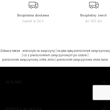
Bezpłatna dostawa
Bezpłatny zwrot
nawet w 24 h
do 100 dni
Zobacz także
:
wierszyki na zaręczyny
|
na jaka rękę pierścionek zaręczynowy
|
co z pierścionkiem zaręczynowym po slubie
|
pierścionek zaręczynowy żółte złoto
|
pierścionki zaręczynowe złote tanie
ACLARI
STREFA KLIENTA