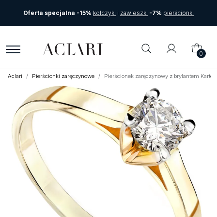
Oferta specjalna -15%
kolczyki
i
zawieszki
-7%
pierścionki
0
Aclari
Pierścionki zaręczynowe
Pierścionek zaręczynowy z brylantem Karte