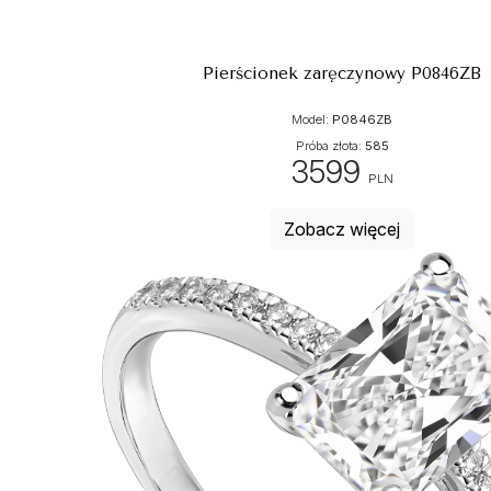
Pierścionek zaręczynowy P0846ZB
Model:
P0846ZB
Próba złota:
585
3599
PLN
Zobacz więcej