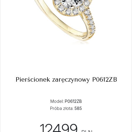
Pierścionek zaręczynowy P0612ZB
Model:
P0612ZB
Próba złota:
585
12499