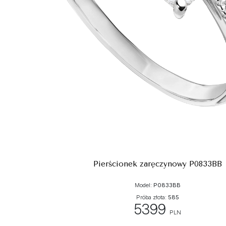
Pierścionek zaręczynowy P0833BB
Model:
P0833BB
Próba złota:
585
5399
PLN