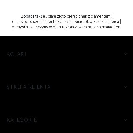
Zobacz także
:
białe złoto pierścionek z diamentem
|
co jest droższe diament czy szafir
|
wisiorek w kształcie serca
|
pomysł na zaręczyny w domu
|
złota zawieszka ze szmaragdem
ACLARI
STREFA KLIENTA
KATEGORIE