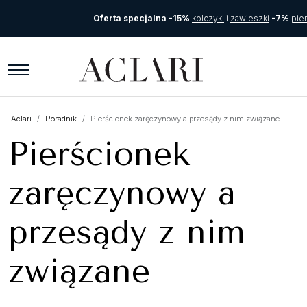
Oferta specjalna -15%
kolczyki
i
zawieszki
-7%
pier
Aclari
Poradnik
Pierścionek zaręczynowy a przesądy z nim związane
Pierścionek
zaręczynowy a
przesądy z nim
związane