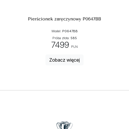
Pierścionek zaręczynowy P0647BB
Model:
P0647BB
Próba złota:
585
7499
PLN
Zobacz więcej