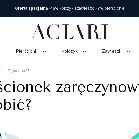
Oferta specjalna -15%
kolczyki
i
zawieszki
-7%
pierścionki
Pierścionki
Kolczyki
Zawieszki
naleźć, co zrobić?
ścionek zaręczynowy
obić?