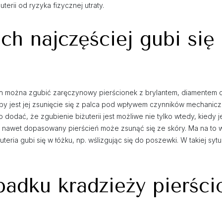
terii od ryzyka fizycznej utraty.
ch najczęściej gubi się
ych można zgubić zaręczynowy pierścionek z brylantem, diamentem 
oby jest jej zsunięcie się z palca pod wpływem czynników mechanicz
dodać, że zgubienie biżuterii jest możliwe nie tylko wtedy, kiedy j
nawet dopasowany pierścień może zsunąć się ze skóry. Ma na to w
uteria gubi się w łóżku, np. wślizgując się do poszewki. W takiej syt
padku kradzieży pierści