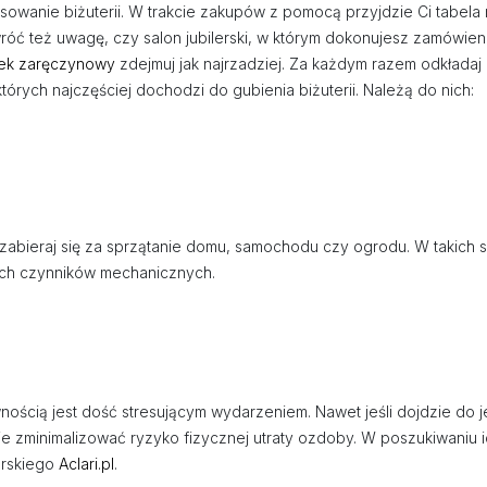
owanie biżuterii. W trakcie zakupów z pomocą przyjdzie Ci tabela
ć też uwagę, czy salon jubilerski, w którym dokonujesz zamówienia
nek zaręczynowy
zdejmuj jak najrzadziej. Za każdym razem odkładaj 
rych najczęściej dochodzi do gubienia biżuterii. Należą do nich:
 zabieraj się za sprzątanie domu, samochodu czy ogrodu. W takich 
ych czynników mechanicznych.
cią jest dość stresującym wydarzeniem. Nawet jeśli dojdzie do jeg
zminimalizować ryzyko fizycznej utraty ozdoby. W poszukiwaniu id
erskiego
Aclari.pl
.