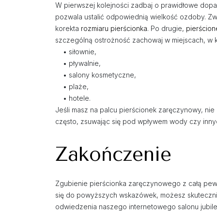
W pierwszej kolejności zadbaj o prawidłowe dopas
pozwala ustalić odpowiednią wielkość ozdoby. Zwró
korekta
rozmiaru pierścionka
. Po drugie,
pierścio
szczególną ostrożność zachowaj w miejscach, w któ
• siłownie,
• pływalnie,
• salony kosmetyczne,
• plaże,
• hotele.
Jeśli masz na palcu pierścionek zaręczynowy, nie
często, zsuwając się pod wpływem wody czy inn
Zakończenie
Zgubienie pierścionka zaręczynowego z całą pewnoś
się do powyższych wskazówek, możesz skutecznie 
odwiedzenia naszego internetowego salonu jubil