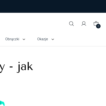
0
Obrączki
Okazje
 - jak