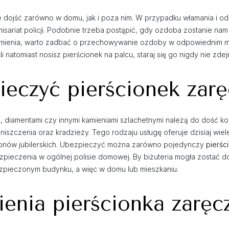
może dojść zarówno w domu, jak i poza nim. W przypadku włamania i o
isariat policji. Podobnie trzeba postąpić, gdy ozdoba zostanie nam
 mienia, warto zadbać o przechowywanie ozdoby w odpowiednim mi
li natomiast nosisz pierścionek na palcu, staraj się go nigdy nie 
eczyć pierścionek zar
i, diamentami czy innymi kamieniami szlachetnymi należą do dość k
niszczenia oraz kradzieży. Tego rodzaju usługę oferuje dzisiaj wie
salonów jubilerskich. Ubezpieczyć można zarówno pojedynczy
pierśc
zpieczenia w ogólnej polisie domowej. By biżuteria mogła zostać do
ezpieczonym budynku, a więc w domu lub mieszkaniu.
ienia pierścionka zarę