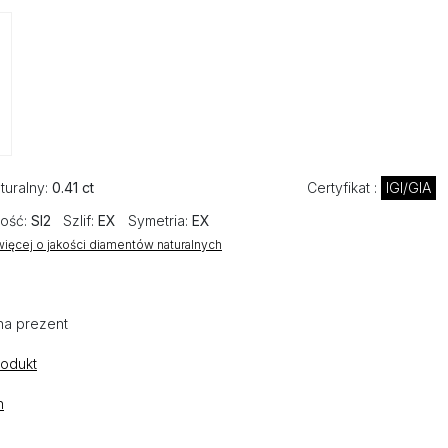
turalny:
0.41 ct
Certyfikat :
IGI/GIA
ość:
SI2
Szlif:
EX
Symetria:
EX
ięcej o jakości diamentów naturalnych
na prezent
rodukt
n