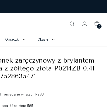
0
Obrączki
Okazje
onek zaręczynowy z brylantem
a z żółtego złota P0214ZB 0.41
 7528635471
zł miesięcznie w ratach PayU
próba:
żółte złoto 585