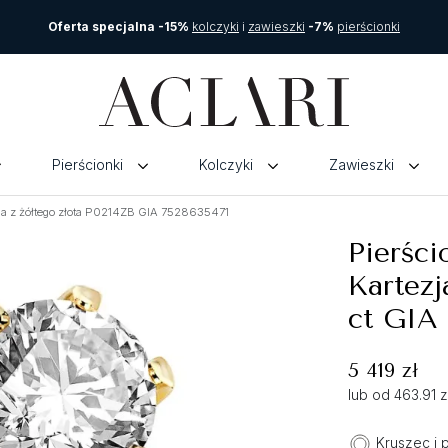
Oferta specjalna -15%
kolczyki
i
zawieszki
-7%
pierścionki
Pierścionki
Kolczyki
Zawieszki
zja z żółtego złota P0214ZB GIA 7528635471
Pierści
Kartezj
ct GIA
5 419 zł
lub od 463.91 
Kruszec i 