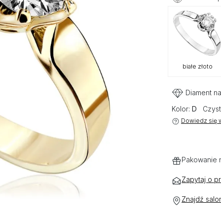
białe złoto
Diament na
Kolor:
D
Czyst
Dowiedz się w
Pakowanie 
Zapytaj o p
Znajdź salo