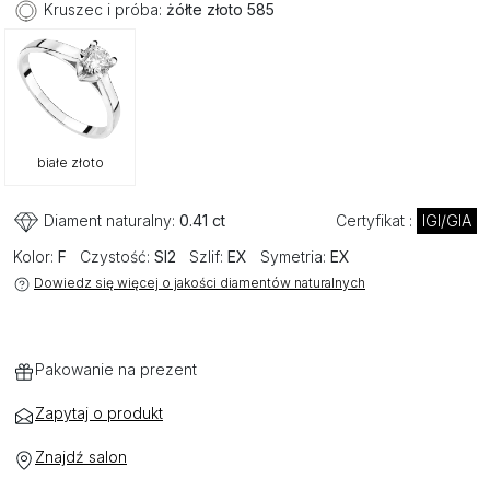
Kruszec i próba:
żółte złoto 585
białe złoto
Diament naturalny:
0.41 ct
Certyfikat :
IGI/GIA
Kolor:
F
Czystość:
SI2
Szlif:
EX
Symetria:
EX
Dowiedz się więcej o jakości diamentów naturalnych
Pakowanie na prezent
Zapytaj o produkt
Znajdź salon