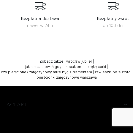
Bezpłatna dostawa
Bezpłatny zwrot
nawet w 24 h
do 100 dni
Zobacz także
:
wrocław jubiler
|
jak się zachować gdy chłopak prosi o rękę córki
|
czy pierścionek zaręczynowy musi być z diamentem
|
zawieszki białe złoto
|
pierścionki zaręczynowe warszawa
ACLARI