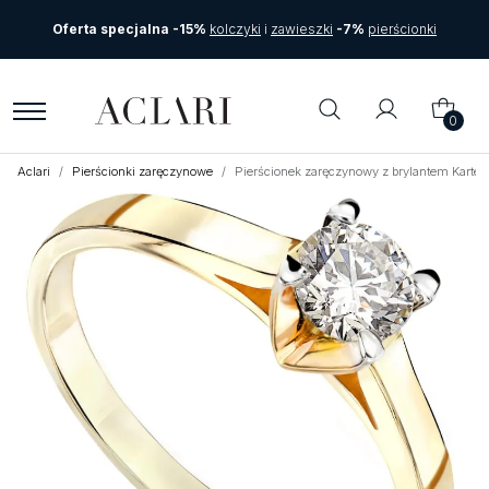
Oferta specjalna -15%
kolczyki
i
zawieszki
-7%
pierścionki
0
Aclari
Pierścionki zaręczynowe
Pierścionek zaręczynowy z brylantem Kartez