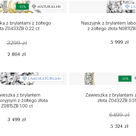
-15%
NATURALNY
LA
a z brylantami z żółtego
Naszyjnik z brylantem lab
ota Z0433ZB 0.22 ct
z żółtego złota N0811ZB
5 999 zł
3299 zł
2 804 zł
LABORATORYJNY
-15%
ieszka z brylantem
Zawieszka z brylantami 
toryjnym z żółtego złota
złota Z0432ZB 0.51
Z0815ZB 1.00 ct
6499 zł
3 499 zł
5 524 zł