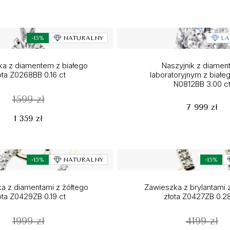
-15%
NATURALNY
LA
a z diamentem z białego
Naszyjnik z diame
ota Z0268BB 0.16 ct
laboratoryjnym z białeg
N0812BB 3.00 c
1599 zł
7 999 zł
1 359 zł
-15%
NATURALNY
-15%
a z diamentami z żółtego
Zawieszka z brylantami 
ota Z0429ZB 0.19 ct
złota Z0427ZB 0.28
1999 zł
4199 zł