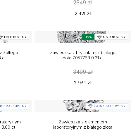
2849 zł
2 421 zł
NATURALNY
-15%
NATURALNY
z żółtego
Zawieszka z brylantami z białego
 ct
złota Z0577BB 0.31 ct
3499 zł
2 974 zł
BORATORYJNY
LABORATORYJNY
oratoryjnym
Zawieszka z diamentem
 3.00 ct
laboratoryjnym z białego złota