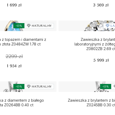
1 699 zł
3 569 zł
-15%
NATURALNY
LA
 z topazem i diamentami z
Zawieszka z brylan
o złota Z0484ZW 1.78 ct
laboratoryjnymi z żółte
Z0802ZB 2.69 c
2299 zł
5 999 zł
1 954 zł
-15%
NATURALNY
-15%
a z diamentem z białego
Zawieszka z brylantem z bi
ota Z0264BB 0.40 ct
Z0245BB 0.30 c