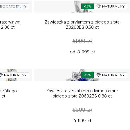
BORATORYJNY
-15%
NATURALNY
oratoryjnym
Zawieszka z brylantem z białego złota
 2.00 ct
Z0263BB 0.50 ct
5999 zł
od 5 099 zł
NATURALNY
-15%
NATURALNY
z żółtego
Zawieszka z szafirem i diamentami z
 ct
białego złota Z0602BS 0.88 ct
6599 zł
5 609 zł