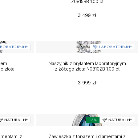
Z0815BB 1.00 ct
3 499 zł
BORATORYJNY
LABORATORYJNY
ntem
Naszyjnik z brylantem laboratoryjnym
o złota
z żółtego złota N0810ZB 1.00 ct
3 999 zł
NATURALNY
-15%
NATURALNY
amentami z
Zawieszka z topazem i diamentami z