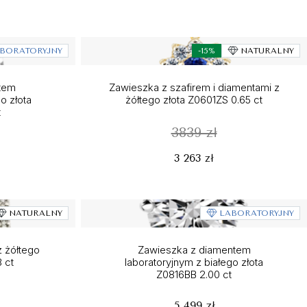
BORATORYJNY
-15%
NATURALNY
ntem
Zawieszka z szafirem i diamentami z
o złota
żółtego złota Z0601ZS 0.65 ct
t
3839 zł
3 263 zł
NATURALNY
LABORATORYJNY
z żółtego
Zawieszka z diamentem
 ct
laboratoryjnym z białego złota
Z0816BB 2.00 ct
5 499 zł