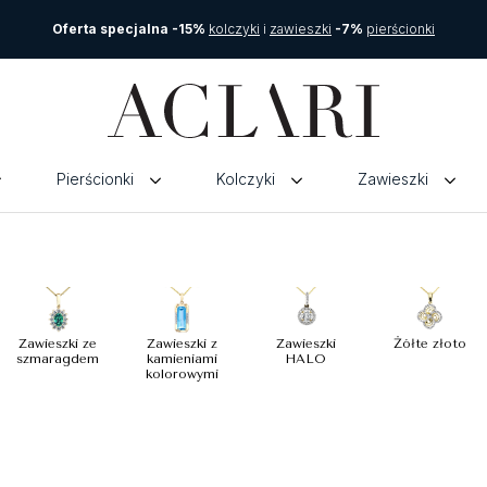
Oferta specjalna -15%
kolczyki
i
zawieszki
-7%
pierścionki
Pierścionki
Kolczyki
Zawieszki
Zawieszki ze
Zawieszki z
Zawieszki
Żółte złoto
szmaragdem
kamieniami
HALO
kolorowymi