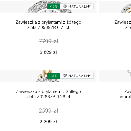
-15%
NATURALNY
Zawieszka z brylantami z żółtego
Zawieszk
złota Z0569ZB 0.71 ct
zł
7799 zł
6 629 zł
-15%
NATURALNY
Zawieszka z brylantem z żółtego
Zaw
złota Z0266ZB 0.26 ct
labora
2599 zł
2 209 zł