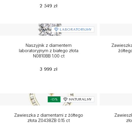
2 549 zł
LABORATORYJNY
Naszyjnik z diamentem
Zawieszka
laboratoryjnym z białego złota
żółteg
N0810BB 1.00 ct
3 999 zł
-15%
NATURALNY
Zawieszka z diamentami z żółtego
Zawieszk
złota Z0438ZB 0.15 ct
zł