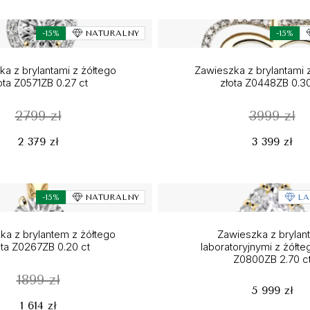
-15%
NATURALNY
-15%
a z brylantami z żółtego
Zawieszka z brylantami 
ota Z0571ZB 0.27 ct
złota Z0448ZB 0.30
2799 zł
3999 zł
2 379 zł
3 399 zł
-15%
NATURALNY
LA
ka z brylantem z żółtego
Zawieszka z brylan
ota Z0267ZB 0.20 ct
laboratoryjnymi z żółte
Z0800ZB 2.70 c
1899 zł
5 999 zł
1 614 zł