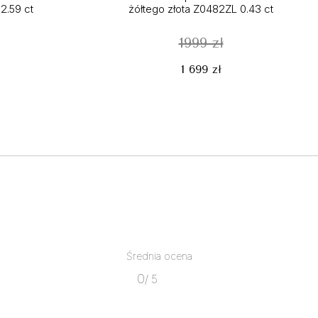
2.59 ct
żółtego złota Z0482ZL 0.43 ct
1999 zł
1 699 zł
Średnia ocena
0
/ 5