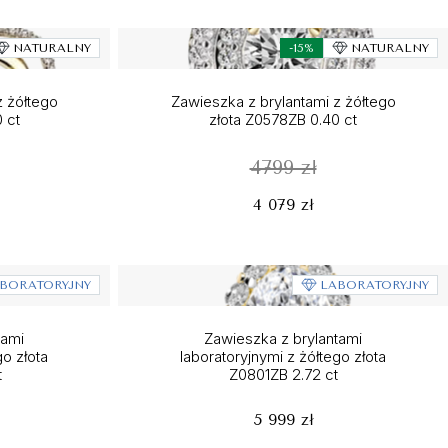
NATURALNY
-15%
NATURALNY
z żółtego
Zawieszka z brylantami z żółtego
 ct
złota Z0578ZB 0.40 ct
4799 zł
4 079 zł
BORATORYJNY
LABORATORYJNY
tami
Zawieszka z brylantami
go złota
laboratoryjnymi z żółtego złota
t
Z0801ZB 2.72 ct
5 999 zł