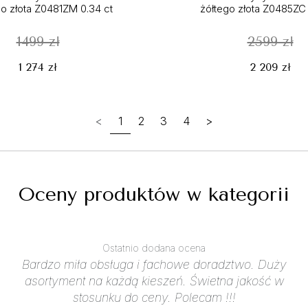
go złota Z0481ZM 0.34 ct
żółtego złota Z0485ZC 
1499 zł
2599 zł
1 274 zł
2 209 zł
<
1
2
3
4
>
Oceny produktów w kategorii
Ostatnio dodana ocena
Bardzo miła obsługa i fachowe doradztwo. Duży
asortyment na każdą kieszeń. Świetna jakość w
stosunku do ceny. Polecam !!!