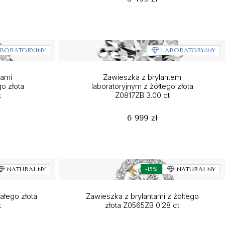
BORATORYJNY
LABORATORYJNY
tami
Zawieszka z brylantem
go złota
laboratoryjnym z żółtego złota
t
Z0817ZB 3.00 ct
6 999 zł
NATURALNY
-15%
NATURALNY
ałego złota
Zawieszka z brylantami z żółtego
t
złota Z0565ZB 0.28 ct