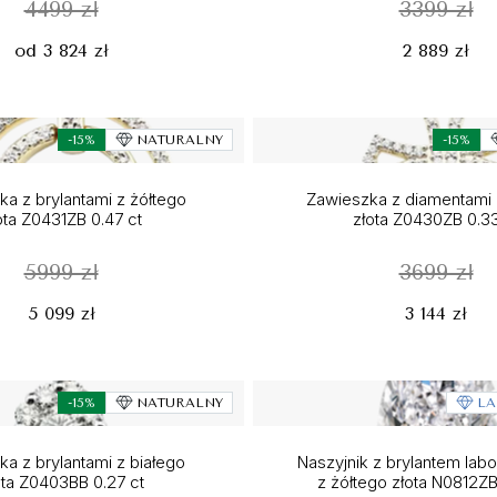
4499 zł
3399 zł
od 3 824 zł
2 889 zł
-15%
NATURALNY
-15%
a z brylantami z żółtego
Zawieszka z diamentami 
ota Z0431ZB 0.47 ct
złota Z0430ZB 0.33
5999 zł
3699 zł
5 099 zł
3 144 zł
-15%
NATURALNY
LA
a z brylantami z białego
Naszyjnik z brylantem lab
ota Z0403BB 0.27 ct
z żółtego złota N0812ZB