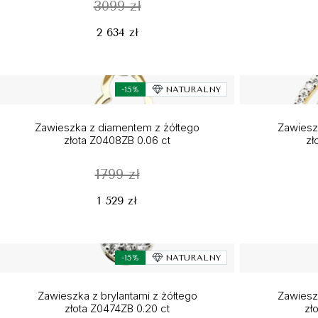
3099 zł
2 634 zł
-15%
NATURALNY
Zawieszka z diamentem z żółtego
Zawieszk
złota Z0408ZB 0.06 ct
zł
1799 zł
1 529 zł
-15%
NATURALNY
Zawieszka z brylantami z żółtego
Zawieszk
złota Z0474ZB 0.20 ct
zł