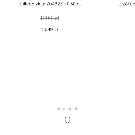
żółtego złota Z0482ZH 0.50 ct
z żółte
1999 zł
1 699 zł
Ilość opinii
0