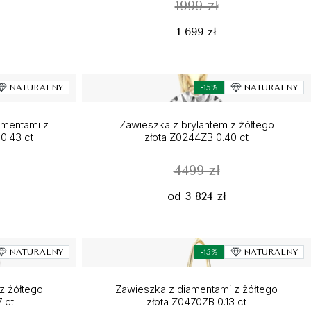
1999 zł
1 699 zł
NATURALNY
-15%
NATURALNY
amentami z
Zawieszka z brylantem z żółtego
0.43 ct
złota Z0244ZB 0.40 ct
4499 zł
od 3 824 zł
NATURALNY
-15%
NATURALNY
z żółtego
Zawieszka z diamentami z żółtego
 ct
złota Z0470ZB 0.13 ct