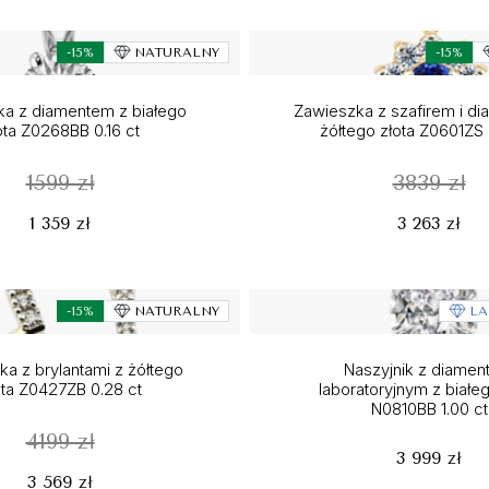
-15%
NATURALNY
-15%
a z diamentem z białego
Zawieszka z szafirem i di
ota Z0268BB 0.16 ct
żółtego złota Z0601ZS 
1599 zł
3839 zł
1 359 zł
3 263 zł
-15%
NATURALNY
LA
a z brylantami z żółtego
Naszyjnik z diame
ota Z0427ZB 0.28 ct
laboratoryjnym z białeg
N0810BB 1.00 ct
4199 zł
3 999 zł
3 569 zł