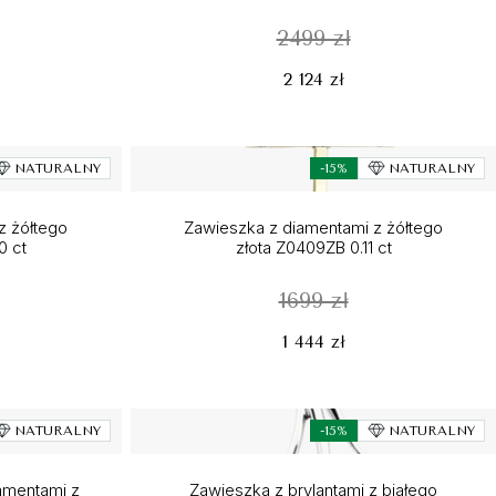
2499 zł
2 124 zł
NATURALNY
-15%
NATURALNY
z żółtego
Zawieszka z diamentami z żółtego
0 ct
złota Z0409ZB 0.11 ct
1699 zł
1 444 zł
NATURALNY
-15%
NATURALNY
amentami z
Zawieszka z brylantami z białego