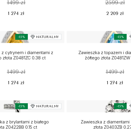
1499 zł
2599 zł
1 274 zł
2 209 zł
-15%
NATURALNY
-15%
 z cytrynem i diamentami z
Zawieszka z topazem i di
o złota Z0481ZC 0.38 ct
żółtego złota Z0481ZW 
1499 zł
1499 zł
1 274 zł
1 274 zł
-15%
NATURALNY
-15%
a z brylantami z białego
Zawieszka z diamentami 
ota Z0422BB 0.15 ct
złota Z0403ZB 0.27