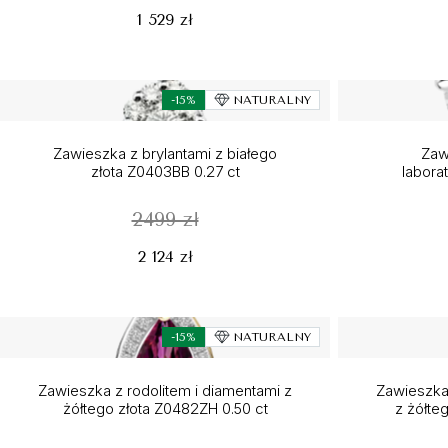
1 529 zł
-15%
NATURALNY
Zawieszka z brylantami z białego
Zaw
złota Z0403BB 0.27 ct
labora
2499 zł
2 124 zł
-15%
NATURALNY
Zawieszka z rodolitem i diamentami z
Zawieszka
żółtego złota Z0482ZH 0.50 ct
z żółte