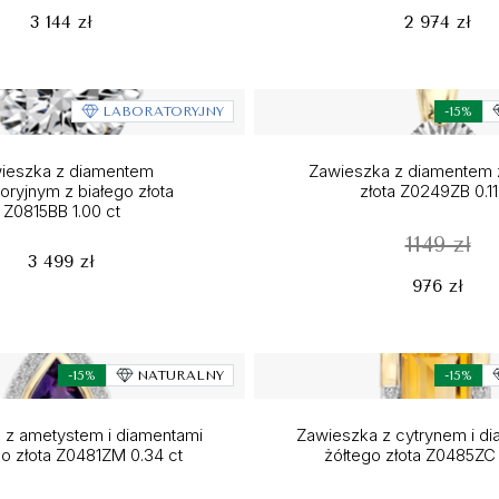
3 144 zł
2 974 zł
LABORATORYJNY
-15%
ieszka z diamentem
Zawieszka z diamentem 
toryjnym z białego złota
złota Z0249ZB 0.11
Z0815BB 1.00 ct
1149 zł
3 499 zł
976 zł
-15%
NATURALNY
-15%
 z ametystem i diamentami
Zawieszka z cytrynem i di
go złota Z0481ZM 0.34 ct
żółtego złota Z0485ZC 