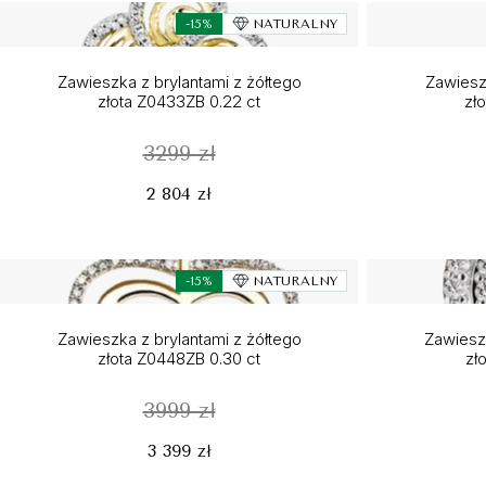
-15%
NATURALNY
Zawieszka z brylantami z żółtego
Zawiesz
złota Z0433ZB 0.22 ct
zł
3299 zł
2 804 zł
-15%
NATURALNY
Zawieszka z brylantami z żółtego
Zawieszk
złota Z0448ZB 0.30 ct
zł
3999 zł
3 399 zł