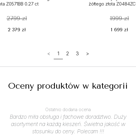
ota Z0571BB 0.27 ct
żółtego złota Z0484ZC 
2799 zł
1999 zł
2 379 zł
1 699 zł
<
1
2
3
>
Oceny produktów w kategorii
Ostatnio dodana ocena
Bardzo miła obsługa i fachowe doradztwo. Duży
asortyment na każdą kieszeń. Świetna jakość w
stosunku do ceny. Polecam !!!