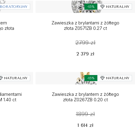
BORATORYJNY
-15%
NATURALNY
ntem
Zawieszka z brylantami z żółtego
o złota
złota Z0571ZB 0.27 ct
2799 zł
2 379 zł
NATURALNY
-15%
NATURALNY
diamentami
Zawieszka z brylantem z żółtego
 1.40 ct
złota Z0267ZB 0.20 ct
1899 zł
1 614 zł