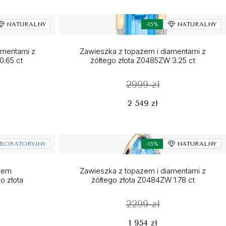
NATURALNY
-15%
NATURALNY
amentami z
Zawieszka z topazem i diamentami z
0.65 ct
żółtego złota Z0485ZW 3.25 ct
2999 zł
2 549 zł
BORATORYJNY
-15%
NATURALNY
ntem
Zawieszka z topazem i diamentami z
o złota
żółtego złota Z0484ZW 1.78 ct
2299 zł
1 954 zł