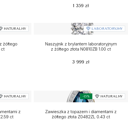
1 359 zł
NATURALNY
LABORATORYJNY
z żółtego
Naszyjnik z brylantem laboratoryjnym
 ct
z żółtego złota N0810ZB 1.00 ct
3 999 zł
NATURALNY
-15%
NATURALNY
amentami z
Zawieszka z topazem i diamentami z
2.59 ct
żółtego złota Z0482ZL 0.43 ct