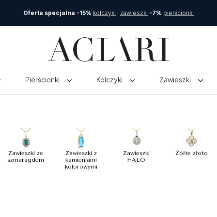
Oferta specjalna -15%
kolczyki
i
zawieszki
-7%
pierścionki
Pierścionki
Kolczyki
Zawieszki
Zawieszki ze
Zawieszki z
Zawieszki
Żółte złoto
szmaragdem
kamieniami
HALO
kolorowymi