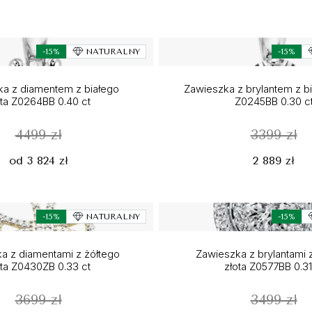
-15%
NATURALNY
-15%
a z diamentem z białego
Zawieszka z brylantem z bi
ota Z0264BB 0.40 ct
Z0245BB 0.30 c
4499 zł
3399 zł
od 3 824 zł
2 889 zł
-15%
NATURALNY
-15%
a z diamentami z żółtego
Zawieszka z brylantami 
ota Z0430ZB 0.33 ct
złota Z0577BB 0.31
3699 zł
3499 zł