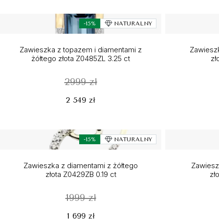
-15%
NATURALNY
Zawieszka z topazem i diamentami z
Zawieszk
żółtego złota Z0485ZL 3.25 ct
zł
2999 zł
2 549 zł
-15%
NATURALNY
Zawieszka z diamentami z żółtego
Zawieszk
złota Z0429ZB 0.19 ct
zł
1999 zł
1 699 zł