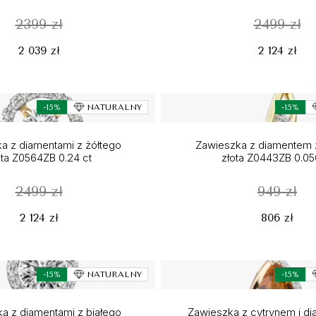
2399 zł
2499 zł
2 039 zł
2 124 zł
-15%
NATURALNY
-15%
a z diamentami z żółtego
Zawieszka z diamentem 
ota Z0564ZB 0.24 ct
złota Z0443ZB 0.05
2499 zł
949 zł
2 124 zł
806 zł
-15%
NATURALNY
-15%
a z diamentami z białego
Zawieszka z cytrynem i di