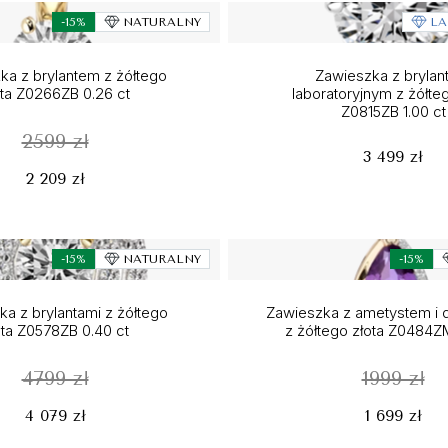
-15%
NATURALNY
LA
ka z brylantem z żółtego
Zawieszka z bryla
ota Z0266ZB 0.26 ct
laboratoryjnym z żółteg
Z0815ZB 1.00 ct
2599 zł
3 499 zł
2 209 zł
-15%
NATURALNY
-15%
a z brylantami z żółtego
Zawieszka z ametystem i 
ota Z0578ZB 0.40 ct
z żółtego złota Z0484ZM
4799 zł
1999 zł
4 079 zł
1 699 zł