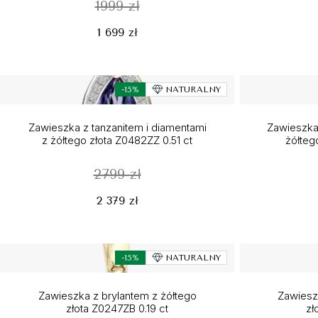
1999 zł
1 699 zł
-15%
NATURALNY
Zawieszka z tanzanitem i diamentami
Zawieszka
z żółtego złota Z0482ZZ 0.51 ct
żółteg
2799 zł
2 379 zł
-15%
NATURALNY
Zawieszka z brylantem z żółtego
Zawieszk
złota Z0247ZB 0.19 ct
zł