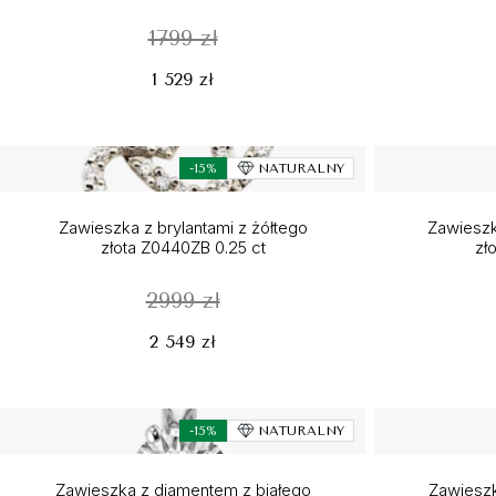
1799 zł
1 529 zł
-15%
NATURALNY
Zawieszka z brylantami z żółtego
Zawieszk
złota Z0440ZB 0.25 ct
zł
2999 zł
2 549 zł
-15%
NATURALNY
Zawieszka z diamentem z białego
Zawieszk