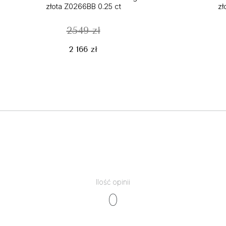
złota Z0266BB 0.25 ct
zł
2549 zł
2 166 zł
Ilość opinii
0