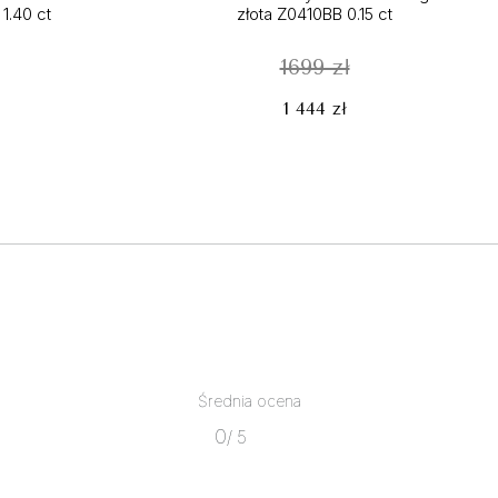
1.40 ct
złota Z0410BB 0.15 ct
1699 zł
1 444 zł
Średnia ocena
0
/ 5