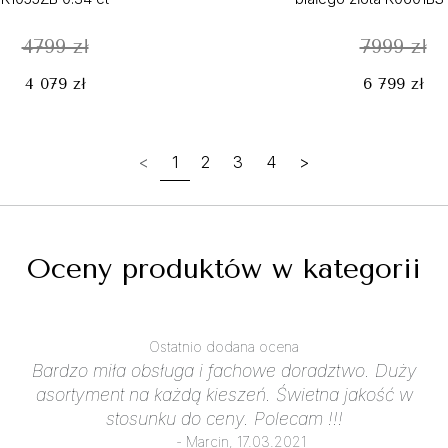
4799 zł
7999 zł
4 079 zł
6 799 zł
<
1
2
3
4
>
Oceny produktów w kategorii
Ostatnio dodana ocena
Bardzo miła obsługa i fachowe doradztwo. Duży
asortyment na każdą kieszeń. Świetna jakość w
stosunku do ceny. Polecam !!!
- Marcin, 17.03.2021