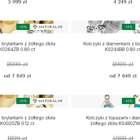
5 099 zł
4 249 zł
-15%
NATURALNY
-15%
 brylantami z żółtego złota
Kolczyki z diamentami z bi
K0264ZB 0.80 ct
K0244BB 0.80 c
8999 zł
8999 zł
od 7 649 zł
od 7 649 zł
-15%
NATURALNY
-15%
 brylantami z żółtego złota
Kolczyki z topazami i di
K0020ZB 0.12 ct
żółtego złota K0480ZW 
1899 zł
5999 zł