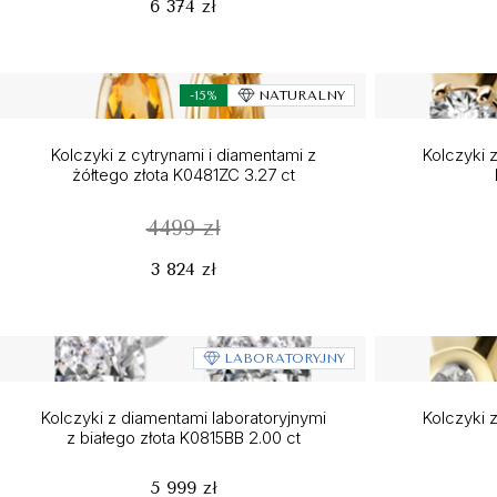
6 374 zł
-15%
NATURALNY
Kolczyki z cytrynami i diamentami z
Kolczyki z
żółtego złota K0481ZC 3.27 ct
4499 zł
3 824 zł
LABORATORYJNY
Kolczyki z diamentami laboratoryjnymi
Kolczyki z
z białego złota K0815BB 2.00 ct
5 999 zł