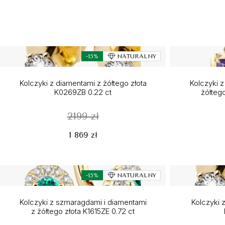
-15%
NATURALNY
Kolczyki z diamentami z żółtego złota
Kolczyki z
K0269ZB 0.22 ct
żółteg
2199 zł
1 869 zł
-15%
NATURALNY
Kolczyki z szmaragdami i diamentami
Kolczyki z
z żółtego złota K1615ZE 0.72 ct