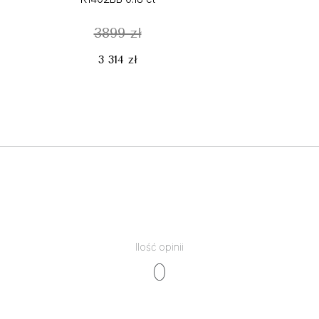
3899 zł
3 314 zł
Ilość opinii
0