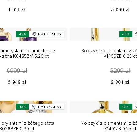
1 614 zł
5 099 zł
-15%
NATURALNY
-15%
 ametystami i diamentami z
Kolczyki z diamentami z żó
o złota K0485ZM 5.20 ct
K1406ZB 0.25 ct
6999 zł
3299 zł
5 949 zł
2 804 zł
-15%
NATURALNY
-15%
 brylantami z żółtego złota
Kolczyki z diamentami z żó
K0268ZB 0.30 ct
K1401ZB 0.25 ct