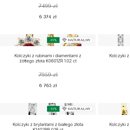
7499 zł
6 374 zł
-15%
NATURALNY
Kolczyki z rubinami i diamentami z
Kolczyki z
żółtego złota K0601ZR 1.02 ct
7959 zł
6 765 zł
-15%
NATURALNY
Kolczyki z brylantami z białego złota
Kolczyki z
K1402BB 0.18 ct