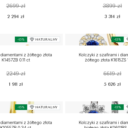
2699 zł
3899 zł
2 294 zł
3 314 zł
-15%
NATURALNY
-15%
 diamentami z żółtego złota
Kolczyki z szafirami i di
K1457ZB 0.11 ct
żółtego złota K1615ZS 
2249 zł
6619 zł
1 911 zł
5 626 zł
-15%
NATURALNY
-15%
 diamentami z żółtego złota
Kolczyki z szafirami i di
K1055ZB 0.34 ct
białego złota K0601BS 