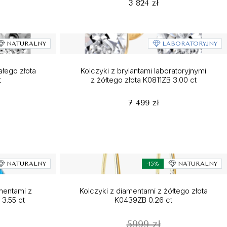
3 824 zł
NATURALNY
LABORATORYJNY
ałego złota
Kolczyki z brylantami laboratoryjnymi
t
z żółtego złota K0811ZB 3.00 ct
7 499 zł
NATURALNY
-15%
NATURALNY
amentami z
Kolczyki z diamentami z żółtego złota
3.55 ct
K0439ZB 0.26 ct
5999 zł