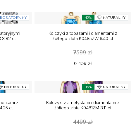
BORATORYJNY
-15%
NATURALNY
ratoryjnymi
Kolczyki z topazami i diamentami z
 3.82 ct
żółtego złota K0485ZW 6.40 ct
7599 zł
6 459 zł
NATURALNY
-15%
NATURALNY
amentami z
Kolczyki z ametystami i diamentami z
4.25 ct
żółtego złota K0481ZM 3.11 ct
4499 zł