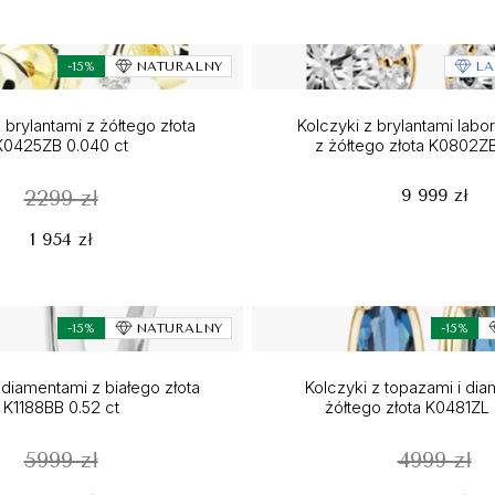
-15%
NATURALNY
LA
 brylantami z żółtego złota
Kolczyki z brylantami labo
K0425ZB 0.040 ct
z żółtego złota K0802ZB
9 999 zł
2299 zł
1 954 zł
-15%
NATURALNY
-15%
 diamentami z białego złota
Kolczyki z topazami i di
K1188BB 0.52 ct
żółtego złota K0481ZL 
5999 zł
4999 zł