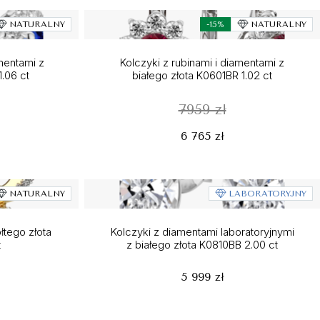
NATURALNY
-15%
NATURALNY
amentami z
Kolczyki z rubinami i diamentami z
1.06 ct
białego złota K0601BR 1.02 ct
7959 zł
6 765 zł
NATURALNY
LABORATORYJNY
łtego złota
Kolczyki z diamentami laboratoryjnymi
t
z białego złota K0810BB 2.00 ct
5 999 zł