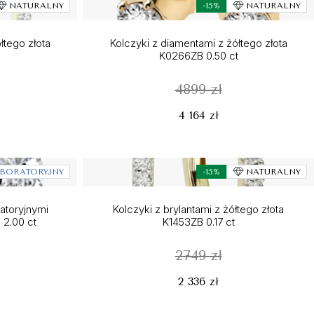
NATURALNY
-15%
NATURALNY
łtego złota
Kolczyki z diamentami z żółtego złota
K0266ZB 0.50 ct
4899 zł
4 164 zł
BORATORYJNY
-15%
NATURALNY
ratoryjnymi
Kolczyki z brylantami z żółtego złota
 2.00 ct
K1453ZB 0.17 ct
2749 zł
2 336 zł