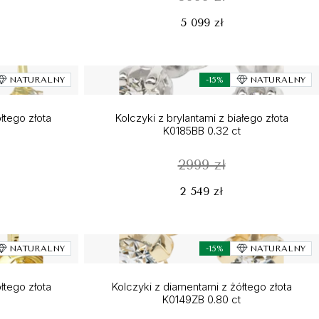
5 099 zł
NATURALNY
-15%
NATURALNY
łtego złota
Kolczyki z brylantami z białego złota
K0185BB 0.32 ct
2999 zł
2 549 zł
NATURALNY
-15%
NATURALNY
łtego złota
Kolczyki z diamentami z żółtego złota
K0149ZB 0.80 ct