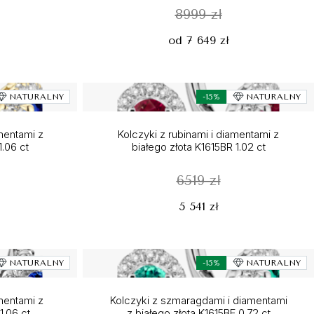
8999 zł
od 7 649 zł
NATURALNY
-15%
NATURALNY
amentami z
Kolczyki z rubinami i diamentami z
1.06 ct
białego złota K1615BR 1.02 ct
6519 zł
5 541 zł
NATURALNY
-15%
NATURALNY
amentami z
Kolczyki z szmaragdami i diamentami
1.06 ct
z białego złota K1615BE 0.72 ct