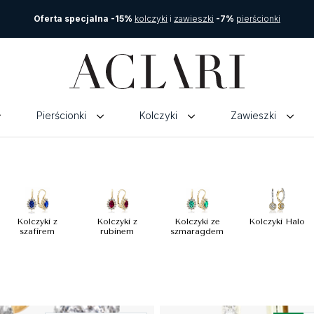
Oferta specjalna -15%
kolczyki
i
zawieszki
-7%
pierścionki
Pierścionki
Kolczyki
Zawieszki
Kolczyki z
Kolczyki z
Kolczyki ze
Kolczyki Halo
szafirem
rubinem
szmaragdem