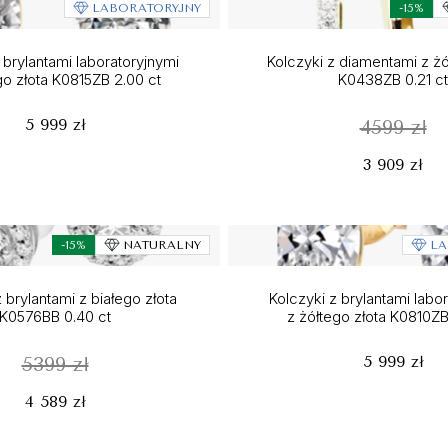
LABORATORYJNY
-15%
 brylantami laboratoryjnymi
Kolczyki z diamentami z żó
go złota K0815ZB 2.00 ct
K0438ZB 0.21 ct
5 999 zł
4599 zł
3 909 zł
-15%
NATURALNY
LA
 brylantami z białego złota
Kolczyki z brylantami labo
K0576BB 0.40 ct
z żółtego złota K0810ZB
5 999 zł
5399 zł
4 589 zł