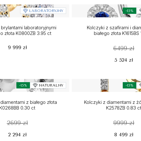
LABORATORYJNY
-15%
 brylantami laboratoryjnymi
Kolczyki z szafirami i di
go złota K0800ZB 3.95 ct
białego złota K1615BS 
9 999 zł
6499 zł
5 524 zł
-15%
NATURALNY
-15%
 diamentami z białego złota
Kolczyki z diamentami z żó
K0268BB 0.30 ct
K2578ZB 0.83 c
2699 zł
9999 zł
2 294 zł
8 499 zł