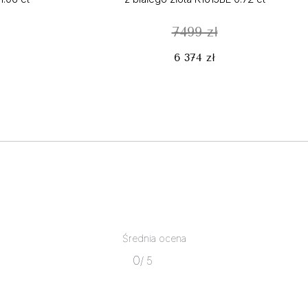
7499 zł
6 374 zł
Średnia ocena
0
/ 5